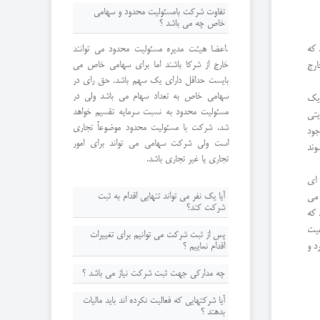
تفاوت شرکت بامسئولیت محدود و سهامی
خاص چه می باشد ؟
فرم
 که
.اعضا هیئت مدیره مسئولیت محدود می توانند
 در زمان
ود.
خارج از شرکا باشند اما برای سهامی خاص می
ارج
کت در محل مخصوص آن بند 12 اظهارنامه
رای
بایست حداقل دارای یک سهم باشد. حق رای در
شد.
 آن
سهامی خاص به تعداد سهام می باشد ولی در
 یک
 با
وطه
مسئولیت محدود به نسبت سرمایه تقسیم خواهد
یتی
فوق
جام
شد. شرکت با مسئولیت محدود موضوعاً تجاری
جود
دیم
وند
است ولی شرکت سهامی می تواند برای امور
وند
نمی
افت
تجاری یا غیر تجاری باشد.
جوز
ع ثبت شرکتها در
 ای
 بن
لاک است میباشد تذکر3: در خارج از
آیا یک نفر می تواند تنهایی اقدام به ثبت
 می
 در
ارد
شرکت کند؟
 که
رکت
ه محل است تذکر4:درصورتجلسه
هیت
ای
 به
ثبت شرکت با مسئولیت محدود را میتوان با 2 نفر
پس از ثبت شرکت می توانیم برای تغییرات
د و
اقدام نماییم ؟
رای
سهام دار تاسیس و توسط یک مدیر عامل اداره
ینِ
سیس
کرد و این نوع شرکت میتواند هیئت مدیره نداشته
ِمت
پس از اینکه
ثبت شرکت
انجام شد هرگونه
چه مدارکی جهت ثبت شرکت نیاز می باشد ؟
باشد که در اینصورت شرکت تک مدیره نامیده
تغییرات و تصمیمات مجامع که شامل تغییر
می شود و برای ثبت شرکت سهامی خاص
1. کپی برابر با اصل شناسنامه و کارت ملی
آیا شرکتهایی که فعالیت نکرده اند باید مالیات
آدرس الحاق موضوع انحلال شرکت افزایش و یا
حداقل 3 نفر سهامدار نیاز میباشد.
بدهتد ؟
تمامی افراد
کاهش سرمایه ورود و یا خروج شرکا تعیین سمت