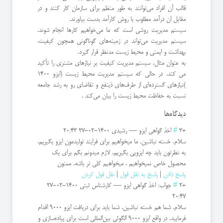
قالب آن افراد می‌توانند به طور منظم برای سازمان کار کنند و در
مقابل ان درآمد مطلوب با روش کارآمد بدست بیاورند.
سیستم مدیریت روشی است که ما می‌خواهیم کارها انجام شوند.
سیستم مدیریت می‌تواند در زمینه‌های گوناگونی همچون کیفیت،
بهداشت و ایمنی و محیط زیست مدنظر قرار گیرد.
به عنوان مثال، سیستم مدیریت کیفیت بر نیازهای مشتری را تأکید
می کند، در حالی که سیستم مدیریت محیط زیست (ایزو 1400
)نیازهای گسترده‌ای از طرف‌های ذینفع و تقاضای رو به رشد جامعه
نسبت به حفاظت محیط زیست را بیان می‌کند .
دیدگاه‌ها
+3
#
اخذ گواهی ایزو
—
رشیدی
1400-02-27 20:43
سلام. خسته نباشین. ما میخواهیم برای فرایند تولیدمون ایزو بگیریم.
به نظرتون باید چه ایزویی بگیریم. لازم میدونم بگم برای یک
محصول خاص نمیخواهیم . میخواهیم کلی تر باشه. ممنون
پاسخ دادن
|
پاسخ به نقل قول
|
نقل قول کردن
+2
#
جواب: اخذ گواهی ایزو
—
کارشناس ثبتی
1400-02-27
20:47
سلام. شما هم خسته نباشین. شما باید برای دریافت ایزو 9000 اقدام
فرمایید. در واقع ایزو 9000 الگوئی بین‌المللی است برای پیاده‌سازی و