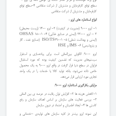
سطح توقع کارفرمایان و مشتریان از شرکت متقاضی 4-سطح توقع
کارفرمایان و مشتریان از شرکت متقاضی
انواع استاندارد های ایزو :
1- ایزو 9000 (مدیریت در کیفیت) 2- ایزو 1400 (زیست محیطی)
3 – ایزو 22000 (ایمنی در صنایع غذایی) 4- OHSAS 18001
(ایمنی و بهداشت شغلی) 5- ISO/TS29001 (صنایع نفت ، گاز
و پتروشیمی) 6- IMS و HSE
ایزو 9000: الگوئی بین‌المللی است برای پیاده‌سازی و استقرار
سیستم‌های مدیریت که تضمین کیفیت بوده که مورد استقبال
فراوان در سطح دنیا قرار گرفت در واقع ایزو 9000 به یک محصول
خاص داده نمی‌شود، بلکه تولید کالا یا خدمات را در یک واحد
تجاری مورد ارزیابی قرار می‌دهد.
مزایای بکارگیری استاندارد ایزو 9000:
1-کاهش هزینه ها 2- افزایش توان رقابت در عرصه ی بین المللی
3- بررسی فعالیت های سازمان بر اساس اهداف سازمان و رفع
کاستی ها 4- ایجاد اطمینان و اعتماد در درون سازمان
این نمونه ایزو بیشتر دز کلیه سازمان های تولیدی –خدماتی و