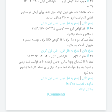
+3
#
جواب: اخذ گواهی ایزو
—
کارشناس ثبتی
1400-02-26
00:22
سلام. طاعات شما هم قبول درگاه حق باشه. برای ایمنی در صنایع
غذایی لازم است ایزو 22000 دریافت نمایید.
پاسخ دادن
|
پاسخ به نقل قول
|
نقل قول کردن
+6
#
اخذ گواهی ایزو
—
کاظمی
1395-05-23 21:29
با سلام و خسته نباشید.
لطفاً مدارک مورد نیاز برای اخذ گواهی iso برای موسسه مشاوره
مدیریتی اعلام بفرمائید.
پاسخ دادن
|
پاسخ به نقل قول
|
نقل قول کردن
+3
#
مدارک لازم
—
کارشناس ثبتی
1400-02-16 18:14
لطفا با کارشناسان ویونا تماس حاصل فرمایید تا درخواست شما برسی
و نسبت به نوع خواسته شما مدارک نیاز برای انجام کار شما توضیح
داده شود
پاسخ دادن
|
پاسخ به نقل قول
|
نقل قول کردن
بازآوری فهرست دیدگاه‌ها
نوشتن دیدگاه
JComments