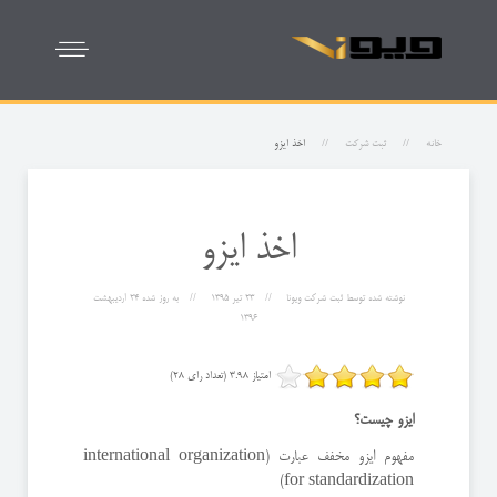
خانه
ثبت شرکت
اخذ ایزو
اخذ ایزو
نوشته شده توسط
ثبت شرکت ویونا
23 تیر 1395
به روز شده
24 ارديبهشت
1396
امتیاز 3.98 (تعداد رای 28)
ایزو چیست؟
مفهوم ایزو مخفف عبارت
(international organization
for standardization)