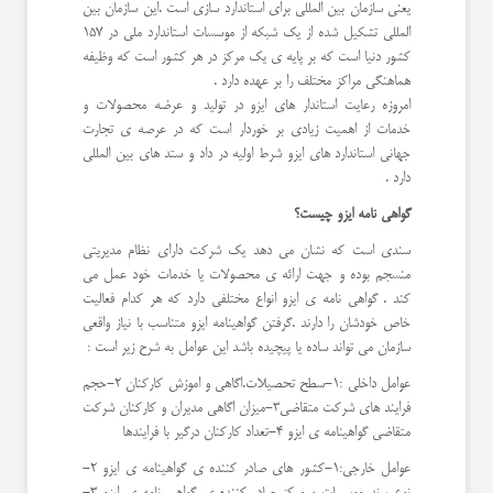
یعنی سازمان بین المللی برای استاندارد سازی است .این سازمان بین
المللی تشکیل شده از یک شبکه از موسسات استاندارد ملی در 157
کشور دنیا است که بر پایه ی یک مرکز در هر کشور است که وظیفه
هماهنگی مراکز مختلف را بر عهده دارد .
امروزه رعایت استاندار های ایزو در تولید و عرضه محصولات و
خدمات از اهمیت زیادی بر خوردار است که در عرصه ی تجارت
جهانی استاندارد های ایزو شرط اولیه در داد و ستد های بین المللی
دارد .
گواهی نامه ایزو چیست؟
سندی است که نشان می دهد یک شرکت دارای نظام مدیریتی
منسجم بوده و جهت ارائه ی محصولات یا خدمات خود عمل می
کند . گواهی نامه ی ایزو انواع مختلفی دارد که هر کدام فعالیت
خاص خودشان را دارند .گرفتن گواهینامه ایزو متناسب با نیاز واقعی
سازمان می تواند ساده یا پیچیده باشد این عوامل به شرح زیر است :
عوامل داخلی :1-سطح تحصیلات.اگاهی و اموزش کارکنان 2-حجم
فرایند های شرکت متقاضی3-میزان اگاهی مدیران و کارکنان شرکت
متقاضی گواهینامه ی ایزو 4-تعداد کارکنان درگیر با فرایندها
عوامل خارجی:1-کشور های صادر کننده ی گواهینامه ی ایزو 2-
نوع برند موسسات و مرکز صادر کننده ی گواهی نامه ی ایزو 3-