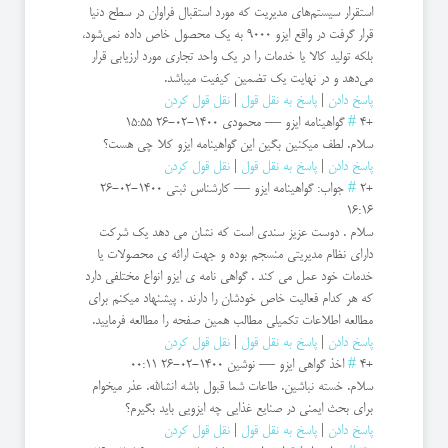
استقرار سیستم‌های مدیریت که مورد استقبال فراوان در سطح دنیا
قرار گرفت در واقع ایزو 9000 به یک محصول خاص داده نمی‌شود،
بلکه تولید کالا یا خدمات را در یک واحد تجاری مورد ارزیابی قرار
می‌دهد و در نهایت یک تضمین کیفیت میباشد.
پاسخ دادن
|
پاسخ به نقل قول
|
نقل قول کردن
+4
#
گواهینامه ایزو
—
محمودی
1400-02-26 15:55
سلام. لطف میکنین بگین این گواهینامه ایزو کلا چی هست؟
پاسخ دادن
|
پاسخ به نقل قول
|
نقل قول کردن
+2
#
جواب: گواهینامه ایزو
—
کارشناس ثبتی
1400-02-26
16:16
سلام . دوست عزیز سندی است که نشان می دهد یک شرکت
دارای نظام مدیریتی منسجم بوده و جهت ارائه ی محصولات یا
خدمات خود عمل می کند . گواهی نامه ی ایزو انواع مختلفی دارد
که هر کدام فعالیت خاص خودشان را دارند . پیشنهاد میکنم برای
مطالعه اطلاعات تکمیلی مطالب همین صفحه را مطالعه فرمایید.
پاسخ دادن
|
پاسخ به نقل قول
|
نقل قول کردن
+4
#
اخذ گواهی ایزو
—
نوشین
1400-02-26 00:11
سلام. خسته نباشین. طاعات شما قبول باشه انشالله. عذر میخوام
برای بحث ایمنی در صنایع غذایی چه ایزویی باید بگیرم؟
پاسخ دادن
|
پاسخ به نقل قول
|
نقل قول کردن