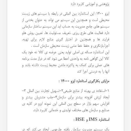
پژوهشی و اموزشی کاربرد دارد
ایزو 1400: این استاندارد بین المللی در رابطه با سیستم های زیست
محیطی است و همچنین این سیستم می تواند به عنوان بخشی از
سیستم های جامع مدیریت به حساب اید این سیستم ساختار سازمانی
دارد فعالیت های طرح ریزی .تعریف مسئولیت ها. تعیین روش هاو
فرایند ها و همچنین در اختیار گیری منابع لازم برای تهیه.
اجرا.بازنگری و حفظ خط مشی زیست محیطی سازمان است .
این استاندارد مساله ی اصلی تولید یعنی عرضه ی کالا نه خود یک
کالا این گواهی نامه به واحدی اعطا می شود که در دراز مدت برنامه
های عملی برای کمک به پاکیزه ماندن محیط زیست داشته باشد و
انها را به درستی اجرا کند
مزایای بکارگیری استاندارد ایزو 14000 :
1-استفاده ی بهینه از منابع طبیعی2-تسهیل تجارت بین الملل 3-
ایجاد ارزش افزوده بیشتر برای سازمان4-جلب مشتریان بیشتر و
افزایش سهم بازار در سطح بین المللی این نمونه ایزو در کلیه ی
صنایع و سازمان های مختلف تولیدی و خدماتی کاربرد دارد.
استاندارد IMS و HSE :
یک سیستم مدیریت سازمان یافته چارچوبی ایجاد می‌کند که در