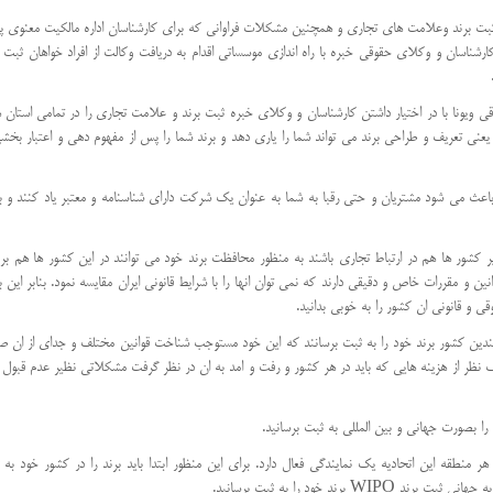
 ثبت برند وعلامت های تجاری و همچنین مشکلات فراوانی که برای کارشناسان اداره مالکیت معنوی 
کارشناسان و وکلای حقوقی خبره با راه اندازی موسساتی اقدام به دریافت وکالت از افراد خواهان ثبت ب
ویونا با در اختیار داشتن کارشناسان و وکلای خبره ثبت برند و علامت تجاری را در تمامی استان 
یعنی تعریف و طراحی برند می تواند شما را یاری دهد و برند شما را پس از مفهوم دهی و اعتبار بخشی
باعث می شود مشتریان و حتی رقبا به شما به عنوان یک شرکت دارای شناسنامه و معتبر یاد کنند و ب
ر کشور ها هم در ارتباط تجاری باشند به منظور محافظت برند خود می توانند در این کشور ها هم برن
ن و مقررات خاص و دقیقی دارند که نمی توان انها را با شرایط قانونی ایران مقایسه نمود. بنابر این ب
 و قانونی ان کشور را به خوبی بدانید.
ر چندین کشور برند خود را به ثبت برسانند که این خود مستوجب شناخت قوانین مختلف و جدای از ان 
ف نظر از هزینه هایی که باید در هر کشور و رفت و امد به ان در نظر گرفت مشکلاتی نظیر عدم قبول
را بصورت جهانی و بین المللی به ثبت برسانید.
ر منطقه این اتحادیه یک نمایندگی فعال دارد. برای این منظور ابتدا باید برند را در کشور خود به 
ند خود را به ثبت برسانید.