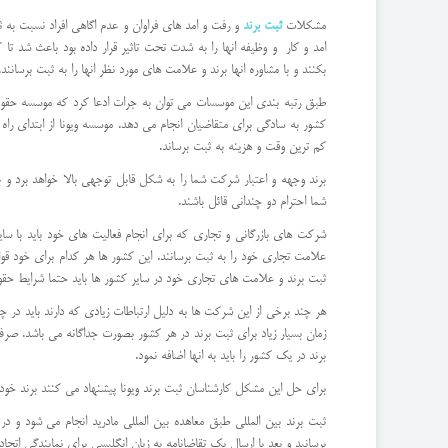
مشکلات
ثبت برند
و رفت و امد های فراوان و عدم اگاهی افراد نسبت به
امد و کار و وظیفه انها را به شدت تحت تاثیر قرار داده بود باعث شد تا 
بکنند و با مشاوره انها برند و علامت های مورد نظر انها را به ثبت برسانند.
طبق رتبه بندی این موسسات می توان به جرات ادعا کرد که موسسه حقوقی 
کشور به سادگی برای متقاضیان انجام می دهد. موسسه ویونا از ابتدای راه 
کم ترین وقت و هزینه به ثبت برساند.
برند وجهه و اعتبار شرکت شما را به شکل قابل توجهی بالا خواهد برد و 
شما احترام دو چندانی قائل باشند.
شرکت های بازرگانی و تجاری که برای انجام فعالیت های خود باید با سای
علامت تجاری خود را به ثبت برسانند. این کشور ها هر کدام برای خود قوانی
ثبت برند و علامت های تجاری خود در سایر کشور ها باید حتما شرایط حقوقی
هر چند برخی از این شرکت ها به دلیل ارتباطات زیادی که دارند باید د
زمان بسیار زیاد برای ثبت برند در هر کشور بصورت جداگانه می باشد. صر
برند در یک کشور را باید به انها اضافه نمود.
برای حل این مشکل کارشناسان ثبت برند ویونا پیشنهاد می کنند برند خود 
ثبت برند بین المللی طبق معاهده بین المللی مادرید انجام می شود و در ه
برسانید و بعد با ارسال یک تقاضانامه به زبان انگلیسی برای نمایندگی اتحادیه جهانی ثبت برند WIPO بر