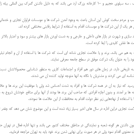
دامپروری مغان و پارس اشاره نمود. اردبیل دارای 13 شهرک صنعتی بزرگ ، سه سیلوی حجیم و 10 کارخانه بزرگ ارد می باشد که به دلیل داشتن گمرک بین المللی بیل
سب و مردم سخت کوش این استان باعث به وجود امدن شرکت ها و موسسات فراوان تجاری و خدماتی
هر یک از این شرکت ها و موسسات اقدام به استفاده از شرایط رقابتی مختلفی کرده اند.
ازی و شهرت در بازار های داخلی و خارجی و به دست اوردن بازار های بیشتر و سود و اعتبار بالاتر ب
 ها نقش کلیدی را ایفا کرده است.
ه هم می باشد. برند و یا علامت تجاری نشانه ای است که شرکت ها با استفاده از ان و انجام تبلی
 خود را به عنوان یک شرکت موفق در سطح جامعه معرفی نمایند.
اریخی دارد. در زمان های دور هم افراد و اجتماعات کاری به منظور شناسایی محصولاتشان نسبت
سه ای می کردند و مشتریان با نگاه به انها متوجه تولید کننده ان می شدند.
ید که نیاز به ان در همه شرکت ها و افراد به شدت احساس شد ولی با موفقیت این برند ها و عل
 ها بر امدند و بدون اجازه افرادی که صاحب این برند ها بودند از انها برای منافع خودشان شروع به ب
 استفاده از نهادهایی زیر نظر دولت اقدام به محافظت از این علامت ها نمودند.
لامت تجاری دراین اداره در سال های اخیر بسیار زیاد شده است و این موضوع نشان می دهد که چقدر اف
بدون داشتن هر گونه شعبه و نمایندگی در مناطق مختلف کشور می باشد و تنها اداره فعال در تهران ح
کیت معنوی اقدام نمود ولی در هر صورت برای نهایی شدن برند خود باید به تهران مراجعه فرمایید.