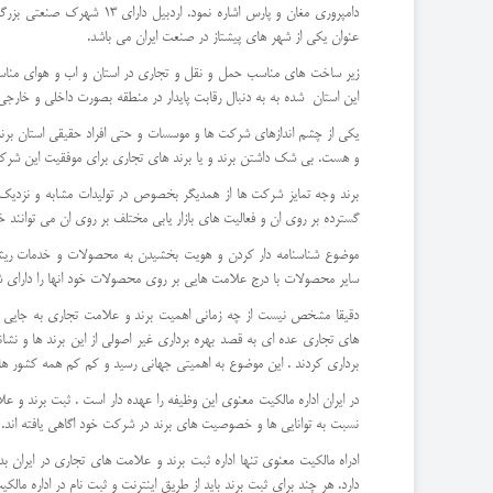
عنوان یکی از شهر های پیشتاز در صنعت ایران می باشد.
زیر ساخت های مناسب حمل و نقل و تجاری در استان و اب و هوای منا
این استان شده به به دنبال رقابت پایدار در منطقه بصورت داخلی و خارجی 
یکی از چشم اندازهای شرکت ها و موسسات و حتی افراد حقیقی استان برند س
و هست. بی شک داشتن برند و یا برند های تجاری برای موفقیت این شرکت
برند وجه تمایز شرکت ها از همدیگر بخصوص در تولیدات مشابه و نزدیک ب
گسترده بر روی ان و فعالیت های بازار یابی مختلف بر روی ان می توانند
موضوع شناسنامه دار کردن و هویت بخشیدن به محصولات و خدمات ریشه ت
سایر محصولات با درج علامت هایی بر روی محصولات خود انها را دارای شنا
دقیقا مشخص نیست از چه زمانی اهمیت برند و علامت تجاری به جایی رس
های تجاری عده ای به قصد بهره برداری غیر اصولی از این برند ها و نشانه
برداری کردند . این موضوع به اهمیتی جهانی رسید و کم کم همه کشور ها با
در ایران اداره مالکیت معنوی این وظیفه را عهده دار است . ثبت برند و ع
نسبت به توانایی ها و خصوصیت های برند در شرکت خود اگاهی یافته اند.
ادراه مالکیت معنوی تنها اداره ثبت برند و علامت های تجاری در ایران 
دارد. هر چند برای ثبت برند باید از طریق اینترنت و ثبت نام در اداره مال