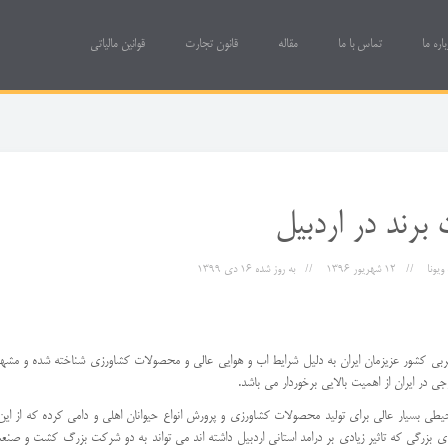
باره ما
تماس با ما
مقاله
قانون تجارت
قوانین مالیاتی
 برند در اردبیل
یونا
12 شهریور 1396
به روز شده
16 دی 1399
غربی کشور عزیزمان ایران به دلیل شرایط اب و هوایی عالی و محصولات کشاورزی شناخته شده و مشهو
 در ایران از اهمیت بالایی برخوردار می باشد.
ین خطه از ایران را محیطی بسیار عالی برای تولید محصولات کشاورزی و پرورش انواع حیوانان اهلی و دامی کرده که از این
 بزرگی که تاثیر زیادی بر درامد استانی اردبیل داشته اند می تواند به دو شرکت بزرگ کشت و صنع