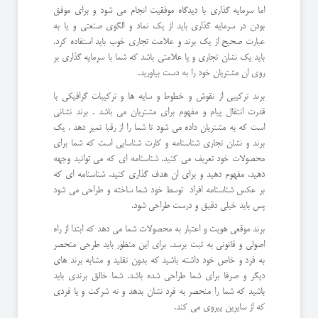
اما سرمایه گذاری با دیدگاه موفقیت انجام می شود و برای موفق
بودن در سرمایه گذاری باید از یک نماد و الگوی صنعتی و یا به
عبارت صحیح از یک برند و علامت تجاری خوب باید استفاده کرد.
باید یک نشان تجاری و یا علامتی باشد که شما با سرمایه گذاری بر
روی ان مشتریان خود را به دست بیاورید.
برند ترکیبی از نقوش و خطوط و سایه ها و ترکیبات گرافیکی با
قدرت انتقال پیام و مفهوم برای مشتریان می باشد . برند نشانی
است که به مشتریان داده می شود تا شما را از رقبا تمیز دهد . یک
برند و نشان تجاری شناسنامه و کارت شناسایی است که شما برای
محصولات خود تعریف می کنید. شناسنامه ای که می توانید وجهه
دهید، مفهوم دهید و برای ان هدف گذاری کنید. شناسنامه ای که
بر عکس شناسنامه افراد توسط خود شما ساخته و طراحی می شود
پس باید خیلی دقیق و درست طراحی شود.
برند موقعی هویت و اعتبار به محصولات شما می دهد که ابتدا از راه
اصولی و قانونی به ثبت برسد. برای این منظور باید طرحی منحصر
به فرد و خاص خود داشته باشید که بدون تقلید و مشابه برند های
دیگر و صرفا برای شما طراحی شده باشد. شما خالق برندی باید
باشید که شما را منحصر به فرد نشان بدهد و نه شرکت و یا فردی
که از سایرین پیروی می کند.