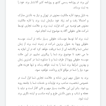
این برند در روزنامه رسمی کشور و روزنامه کثیر الانتشار برند خود را
به ثبت برساند.
به دلیل وجود اداره مالکیت معنوی در تهران و نیاز به داشتن مدارک
و احتمالا رفت و امد زیاد خود سازمان ثبت برند یا اداره مالکیت
معنوی هم توصیه می کند فرایند ثبت برند و علامت تجاری توسط
شرکت های حقوقی اگاه به موضوع ثبت انجام شود.
ثبت برند اما توسط موسسات حقوقی بسیار ساده تر است. موسسه
حقوقی ویونا به عنوان برترین شرکت در زمینه ثبت برند از زمان
تماس شما وکالتنامه ای از شما دریافت خواهد کرد که در ان اجازه به
ما می دهید تا موضوع برند شما را پیگیری نماییم. در این حالت
موسسه حقوقی ویونا از طرف شما و با مشاوره شما در کمترین زمان
و بهترین شرایط برند شما را به ثبت خواهد رساند و تنها هزینه های
مورد نیاز را شما در مواقع لازم پرداخت خواهید نمود.
برند به عنوان مهم ترین نشانه و علامت تجاری شما قرار است در
خصوص شخصیت صاحب برند تولیدات و خدمات شما با جامعه روبه
رو شود. بنابر این این علامت بسیار مهم و تاثیر گذار است و نباید با
عجله و شتاب و بدون داشتن طرح و ایده مناسب و اینده نگری برند
ثبت شود.