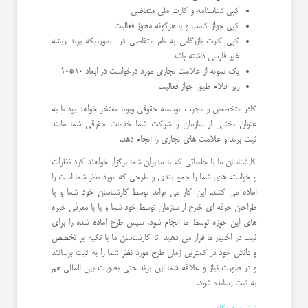
کپی شناسنامه و کارت ملی متقاضی
کپی جواز کسب و یا هرگونه مجوز فعالیت
کپی کارت بازرگانی به نام متقاضی در صورتیکه برند ریشه
غیر فارسی داشته باشد
یک نمونه از علامت تجاری مورد درخواست در ابعاد 10*10
ریز اقلام طبق جواز فعالیت
کادر متخصص و مجرب موسسه حقوقی ویونا مفتخر خواهد بود تا به
عنوان بخشی از سازمان و شرکت شما خدمات حقوقی شما مانند
ثبت برند و علامت های تجاری را انجام دهد.
کارشناسان ما با جلساتی که با مدیران شما برگزار خواهند کرد نظرات
و خواسته های شما را جمع بندی و طرحی که مورد نظر شما است را
اماده می کنند. این کار می تواند توسط کارشناسان خود شما و یا
طراحان حرفه ای خارج از سازمان توسط خود شما و یا با معرفی خبره
های این حوزه توسط ما انجام شود. سپس طرح اماده شده را برای
ثبت در اختیار ما قرار می دهید تا کارشناسان ما با تکیه بر تخصص
و دانش خود در کمترین زمان طرح مورد نظر شما را به ثبت برسانند
و در صورت نیاز و علاقه شما این برند حتی بصورت بین المللی هم
به ثبت رسانده شود.