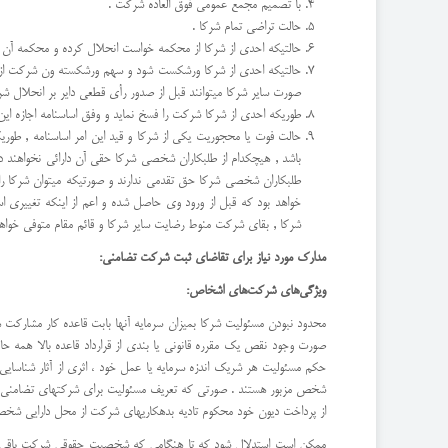
با تصمیم مجمع عمومی فوق العاده شركت .
حالت تراضی تمام شركا .
حالتیكه احدی از شركا از محكمه خواست انحلال كرده و محكمه آن د
صورت سایر شركا میتوانند قبل از صدور رأی قطعی دایر بر انحلال شر
طوریكه احدی از شركا شركت را فسخ نماید و وفق اساسنامه اجازه این ك
حالت فوت یا محجوریت یكی از شركا و قید این امر اساسنامه , طور
باشد , هیچكدام از طلبكاران شخصی شركا حقی آن دارائی نخواهند د
طلبكاران شخصی شركا حق تقدمی ندارند و صورتیکه میتوان شركا 
خواهد بود كه قبل از ورود وی حاصل شده و اعم از اینكه تغییری ا
شركا , بقای شركت منوط رضایت سایر شركا و قائم مقام متوفی خواهد
مدارك مورد نیاز برای تقاضای ثبت شركت تضامنی:
ویژگی‌های شركت‌های اشخاص:
محدود نبودن مسئولیت شرکا بمیزان سرمایه آنها بابت قاعده کار مشارکت هر 
صورت وجود نقص یک مقرره قانونی یا بندی از قرارداد قاعده بالا همه ح
حکم مسئولیت هر شریک اندزه سرمایه یا عمل خود ، اثری از آثار شنا
شخص مزبور هستند . صورتی که تعریف مسئولیت برای شرکتهای تضامنی و نسب
از پرداخت دیون خود محکوم تادیه بدهکاریهای شرکت از محل دارایی شخ
ممکن است استدلال شود که تا هنگامی که شخصیت حقوقی شرکت باقی است 