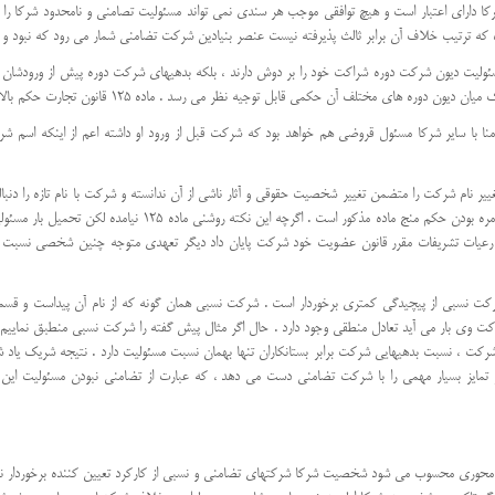
رکا دارای اعتبار است و هیچ توافقی موجب هر سندی نمی تواند مسئولیت تصامنی و نامحدود شرکا را بر
ه ترتیب خلاف آن برابر ثالث پذیرفته نیست عنصر بنیادین شرکت تضامنی شمار می رود که نبود و 
لیت دیون شرکت دوره شراکت خود را بر دوش دارند ، بلکه بدهیهای شرکت دوره پیش از ورودشان 
 قابل توجیه نظر می رسد . ماده 125 قانون تجارت حکم بالا را شیوه ای آمره این شرح مقرر داشته است :
سایر شرکا مسئول قروضی هم خواهد بود که شرکت قبل از ورود او داشته اعم از اینکه اسم شرکت 
ییر نام شرکت را متضمن تغییر شخصیت حقوقی و آثار ناشی از آن ندانسته و شرکت با نام تازه را دنب
ترتیب خلاف شرکتنامه اساسنامه و یا هر سندی دیگری با هدف تاکید ب
ا رعیات تشریفات مقرر قانون عضویت خود شرکت پایان داد دیگر تعهدی متوجه چنین شخصی نسبت
کت وی بار می آید تعادل منطقی وجود دارد . حال اگر مثال پیش گفته را شرکت نسبی منطبق نماییم 
ت ، نسبت بدهیهایی شرکت برابر بستانکاران تنها بهمان نسبت مسئولیت دارد . نتیجه شریک یاد شد
تمایز بسیار مهمی را با شرکت تضامنی دست می دهد ، که عبارت از تضامنی نبودن مسئولیت این 
حوری محسوب می شود شخصیت شرکا شرکتهای تضامنی و نسبی از کارکرد تعیین کننده برخوردار ند. 