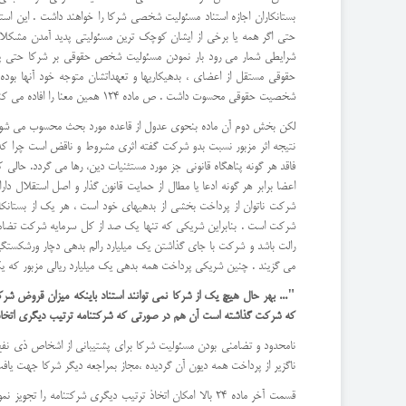
بستانکاران اجازه استناد مسئولیت شخصی شرکا را خواهند داشت . این ا
حتی اگر همه یا برخی از ایشان کوچک ترین مسئولیتی پدید آمدن مشکل
حقوقی مستقل از اعضای ، بدهیکاریها و تعهداتشان متوجه خود آنها بوده
شخصیت حقوقی محسوت داشت . ص ماده 124 همین معنا را افاده می کند که مطابق آن :
لکن بخش دوم آن ماده بنحوی عدول از قاعده مورد بحث محسوب می شود که 
نتیجه اثر مزبور نسبت بدو شرکت گفته اثری مشروط و ناقض است چرا که
فاقد هر گونه پناهگاه قانونی جز مورد مستثنیات دین، رها می گردد. 
اعضا برابر هر گونه ادعا یا مطال از حمایت قانون گذار و اصل استقلال 
شرکت ناتوان از پرداخت بخشی از بدهیهای خود است ، هر یک از بستان
شرکت است . بنابراین شریکی که تنها یک صد از کل سرمایه شرکت تضامنی
رالت باشد و شرکت با جای گذاشتن یک میلیارد رالم بدهی دچار ورشکستگی
می گزیند . چنین شریکی پرداخت همه بدهی یک میلیارد ریالی مزبور که یکصد هزار بار از سهم الشرکه او شرکت 
"... بهر حال هیچ یک از شرکا نمی توانند استناد باینکه میزان قروض شر
که شرکت گذاشته است آن هم در صورتی که شرکتنامه ترتیب دیگری اتخاذ
نامحدود و تضامنی بودن مسئولیت شرکا برای پشتیبانی از اشخاص ذی نفع و
ناگزیر از پرداخت همه دیون آن گردیده ،مجاز بمراجعه دیگر شرکا جهت یاف
قسمت آخر ماده 24 بالا امکان اتخاذ ترتیب دیگری شرکتنام