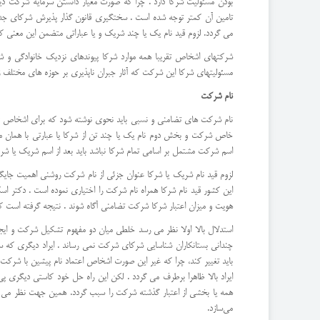
بودن مسئولیت شرکا دارد . چرا که صورت معیار دانستن سرمایه شرکت د
تامین آن کمتر توجه شده است . سختگیری قانون گذار پذیرش شرکای جدید
می گردد. لزوم قید نام یک یا چند شریک و یا عباراتی متضمن این معنی 
شرکتهای اشخاص تقریبا همه موارد شرکا پیوندهای نزدیک خانوادگی و شخ
مسئولیتهای شرکا این شرکت که آثار جبران ناپذیری بر حوزه های مختلف
نام شرکت
نام شرکت های تضامنی و نسبی باید نحوی نوشته شود که برای اشخاص ث
اسم شرکت مشتمل بر اسامی تمام شرکا نباشد باید بعد از اسم شریک یا شرک
لزوم قید نام شریک یا شرکا عنوان جزئی از نام شرکت روشنی اهمیت جایگ
این کشور قید نام شرکا همراه نام شرکت را اختیاری نموده است . دکتر 
هویت و میزان اعتبار شرکا شرکت تضامنی آگاه شوند . نتیجه گرفته است 
استدلال بالا اولا نظر می رسد خلطی میان دو مفهوم تشکیل شرکت و ای
چندانی بستانکاران شناسایی شرکای شرکت نمی رساند . ایراد دیگری که
باید تغییر کند، چرا که غیر این صورت اشخاص اعتماد نام پیشین با شرک
ایراد بالا ظاهرا برطرف می گردد . لکن این راه حل خود کاستی دیگری پی
همه یا بخشی از اعتبار گذشته شرکت را سبب گردد. همین جهت نظر می رسد
می‌سازد.