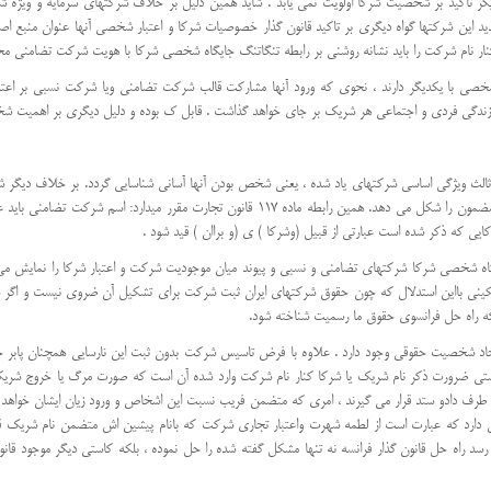
یگر تاکید بر شخصیت شرکا اولویت نمی یابد . شاید همین دلیل بر خلاف شرکتهای سرمایه و ویژه
 این شرکتها گواه دیگری بر تاکید قانون گذار خصوصیات شرکا و اعتبار شخصی آنها عنوان منبع ا
کنار نام شرکت را باید نشانه روشنی بر رابطه تنگاتنگ جایگاه شخصی شرکا با هویت شرکت تضامنی 
صی با یکدیگر دارند ، نحوی که ورود آنها مشارکت قالب شرکت تضامنی ویا شرکت نسبی بر اعتماد
 زندگی فردی و اجتماعی هر شریک بر جای خواهد گذاشت . قابل ک بوده و دلیل دیگری بر اهمیت شخ
الث ویژگی اساسی شرکتهای یاد شده ، یعنی شخص بودن آنها آسانی شناسایی گردد. بر خلاف دیگر 
خاص شرکت و بخش دوم نام یک یا چند تن از شرکا یا عبارتی با همان مضمون را شکل می دهد. همین ر
ایی که ذکر شده است عبارتی از قبیل (وشرکا ) ی (و براان ) قید شود .
اه شخصی شرکا شرکتهای تضامنی و نسبی و پیوند میان موجودیت شرکت و اعتبار شرکا را نمایش می گذا
اسکینی بااین استدلال که چون حقوق شرکتهای ایران ثبت شرکت برای تشکیل آن ضروی نیست و اگر شرکت
که راه حل فرانسوی حقوق ما رسمیت شناخته شود.
جاد شخصیت حقوقی وجود دارد . علاوه با فرض تاسیس شرکت بدون ثبت این نارسایی همچنان پابر ج
 ستی ضرورت ذکر نام شریک یا شرکا کنار نام شرکت وارد شده آن است که صورت مرگ یا خروج شریک
ت طرف دادو ستد قرار می گیرند ، امری که متضمن فریب نسبت این اشخاص و ورود زیان ایشان خواهد 
 دارد که عبارت است از لطمه شهرت واعتبار تجاری شرکت که بانام پیشین اش متضمن نام شریک قبلی 
 راه حل قانون گذار فرانسه نه تنها مشکل گفته شده را حل نموده ، بلکه کاستی دیگر موجود قانون 