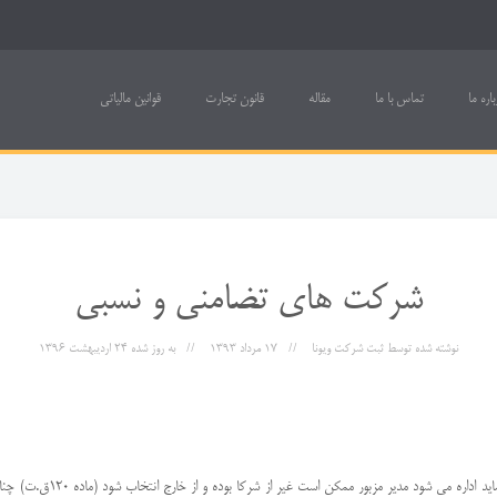
باره ما
تماس با ما
مقاله
قانون تجارت
قوانین مالیاتی
شرکت های تضامنی و نسبی
نوشته شده توسط
ثبت شرکت ویونا
17 مرداد 1393
به روز شده
24 ارديبهشت 1396
شركت تضامی توسط حداقل یك مد