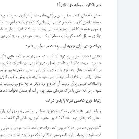
منع واگذاری سرمایه جز اتفاق آرا
بخش مقدماتی کتاب حاضر بیان ویژگی های متمایز شرکتهای سرمایه و اشخ
انعطاف قانون گذار رابطه با واگذاری سهم الشرکه شرکتهای اشخاص اشاره
دیگری منتقل کند مگر رضایت تمام شرکا .
رابطه با مقرره قانونی بالا یاد آوری این نکته ضروری است که حکم 
جهات چندی برای توجیه این برداشت می توان بر شمرد:
نگارش تحکیم آمیز مقرره گونه ای است که جای تردید بر اراده قانون گذار 
می برد . جهت دیگر آمره دانستن اصل منع واگذاری سهم الشرکه دیگری ، آن 
می گذاشت . حالی که هیچ نشانه ای از گرایش ضمنی مقنن تجویز ترتیب
و انتقالات مبتنی برآن ترتیب آن اداره و نزد دیگر مراجع قانونی رسمیت
نمود . زیرا که حتی با مرگ شریکی سهم وی وراث او منتقل نخواهد شد مگر 
ارتباط دیون شخصی شرکا با بقای شرکت
ارتباط بدیهی ها شخصی شرکا شرکتهای تضامنی و نسبی با بقای آنها باب
. حالی که بخش دوم ماده 129 قانون تجارت شرح زیر نقض اثر گفته شده قرار دارد :
"طلبکاران شخصی شرکا صورتی که نتوانسته باشند طلب خود را از دارایی 
قصد خود را وسیله اظهار نامه رسمی اطلاع شرکت رسانیده باشند . این صور