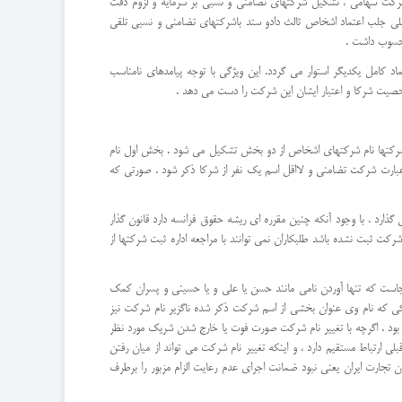
 شرکت سهامی ، تشکیل شرکتهای تضامنی و نسبی بر سرمایه و لزوم دقت
صلی جلب اعتماد اشخاص ثالث دادو ستد باشرکتهای تضامنی و نسبی تلقی
محسوب داشت .
 کامل یکدیگر استوار می گردد. این ویژگی با توجه پیامدهای نامناسب
صیت شرکا و اعتبار ایشان این شرکت را دست می دهد .
شرکتها نام شرکتهای اشخاص از دو بخش تشکیل می شود . بخش اول نام
ابطه ماده 117 قانون تجارت مقرر میدارد: اسم شرکت تضامنی باید عبارت شرکت تضامنی و لااقل اسم یک نفر از شرکا ذکر شود . صورتی که
رد . با وجود آنکه چنین مقرره ای ریشه حقوق فرانسه دارد قانون گذار
 ثبت نشده باشد طلبکاران نمی توانند با مراجعه اداره ثبت شرکتها از
است که تنها آوردن نامی مانند حسن یا علی و یا حسینی و پسران کمک
ی که نام وی عنوان بخشی از اسم شرکت ذکر شده ناگزیر نام شرکت نیز
بود . اگرچه با تغییر نام شرکت صورت فوت یا خارج شدن شریک مورد نظر
ارتباط مستقیم دارد ، و اینکه تغییر نام شرکت می تواند از میان رفتن
تجارت ایران یعنی نبود ضمانت اجرای عدم رعایت الزام مزبور را برطرف