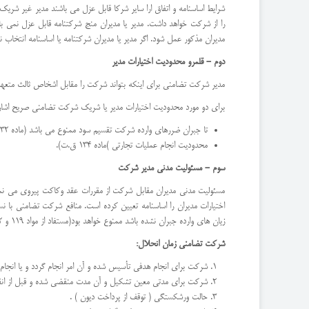
شرایط اساسنامه و اتفاق ارا سایر شركا قابل عزل می باشند مدیر غیر ش
را از شركت خواهد داشت. مدیر یا مدیران منج شركتنامه قابل عزل نمی ب
مدیران مذكور عمل شود. اگر مدیر یا مدیران شركتنامه یا اساسنامه انتخاب 
دوم - قلمرو محدودیت اختیارات مدیر
مدیر شركت تضامنی برای اینكه بتواند شركت را مقابل اشخاص ثالث متعهد 
برای دو مورد محدودیت اختیارات مدیر یا شریك شركت تضامنی صریح اشا
تا جبران ضررهای وارده شركت تقسیم سود ممنوع می باشد (ماده 132 ق.ت).
محدودیت انجام عملیات تجارتی )ماده 134 ق.ت).
سوم - مسئولیت مدنی مدیر شركت
مسئولیت مدنی مدیران مقابل شركت از مقررات عقد وكاكت پیروی می نما
اختیارات مدیران را اساسنامه تعیین کرده است. منافع شركت تضامنی با 
زیان های وارده جبران نشده باشد ممنوع خواهد بود(مستفاد از مواد 119 و 132 ق.ت).
شركت تضامنی زمان انحلال:
شركت برای انجام هدفی تأسیس شده و آن امر انجام گردد و یا انجام 
شركت برای مدتی معین تشكیل و آن مدت منقضی شده و قبل از انقض
حالت ورشكستگی ( توقف از پرداخت دیون ) .