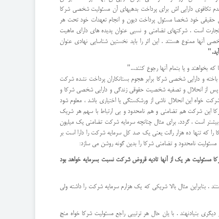
ز عدم تکافوی دارایی اش برای پرداخت بدهیهای آن مسئولیت شخصی شرکا
خص حقیقی خود شخصا مسئول پرداخت دیون و انجام تعهدات خود تحت هر
بار نمودن مسئولیت شخص حقوقی بر شرکا حتی پس از انحلال شخصیت آن حکمی خلاف قاعده و نیز استثنا یی بر حکم منعکس ماده 588 قانون تجارت است . شرکتهای تضامنی و نسبی عنوان پدیده های دارای ماهیت
صی آنها ممنوع هستند . این اثر را باید نخستین شناسایی نهادی عنوان
ید."
خواهند و یا بتمام آنها رجوع کنند..."
اخته و دارایی شخصی شرکا برابر هجوم بستانکاران پرداخت نشده شرکت
تی پس از انحلال و تصفیه شخصیت حقوقی زندگی و دارایی شخصی شرکا و
شرکت خواه این انحلال ناشی از ورشکستگی یا اختیاری باشد ، معلوم شود
کا این شرکت هم تضامنی و هم نامحدود و بی ارتباط با سهم هر شریک
بیشتر است ، گردد. برای مثال چنانچه سرمایه شرکت تضامنی یک میلیون
را که تنها ده هزار رالت یعنی یک صد کل سرمایه شرکت را دارا است بر
شرکا مسئولیت هر یک از آنها تادیه قروض شرکت نسبت بسرمایه خواهد بود
د . بنابراین مثال بالا شریکی که یک هزارم سرمایه شرکت را داشته ولی
معیار دیگری بنیادنهند . با یان حال هر ترتیبی راجع مسئولیت شرکا خواه منج