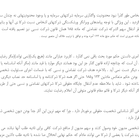
اص طور گذرا نبود محدودیت واگذاری سرمایه شرکتهای سرمایه و یا وجود محدودیتهای نه چندان س
 گردید . این ویژگی با توجه پیامدهای ویرانگر ورشکستگی شرکتهای اشخاص نسبت شرکا ی آنها و ب
از سوی همه شرکا قابل توجیه نظر می رسد . ماده 123 قانون تجار ت ناظر انتقال سهم الشرکه ش
منج ماده 123 آمره بوده و توافق یا ترتیب خلاف آن متصور نیست .
امری دانستن حکم مورد بحث باقی نمی گذارد . کاربرد عباراتی مانند (هیچ یک)(نمی تواند)(مگر رضایت 
است که چنانچه اراده قانون گذار جز این بود همانند دیگر موارد با قید مانند (مگر آنکه اساسنامه 
 دیگر دست نمی آید . بالاخره هدف شرکت تضامنی و نسبی که با ضمانت اجرای مسئولیت شخصی شرکا
امکان تراضی بر خلاف آنرا ایجاب می نماید .نتیجه با پذیرش ماهیت امری بودن حکم منعکس مادتین 123 و185 حتی 
 شناخته شود . شاید با ملاحظه عدم انتقال جایگاه حقوقی شرکا شرکتهای تضامنی و نسبی حتی از طریق
آنکه دیگر شرکا و قائم مقام قانونی متوفی آن اعلام رضایت نمایند.
رخی آثار شناسایی شخصیت حقوقی برخوردار دارد . چرا که مهم ترین این آثار جدا بودن دیون شخصی
شخصی مدیون خود وصول کنند و سهم مدیون از منافع شرکت کافی برای تادیه طلب آنها نباشد می تو
ت شرکت یا بعضی از شرکا می توانند مادام که حکم نهایی انحلال صا نشده با تادیه طلب دائنین مزبو