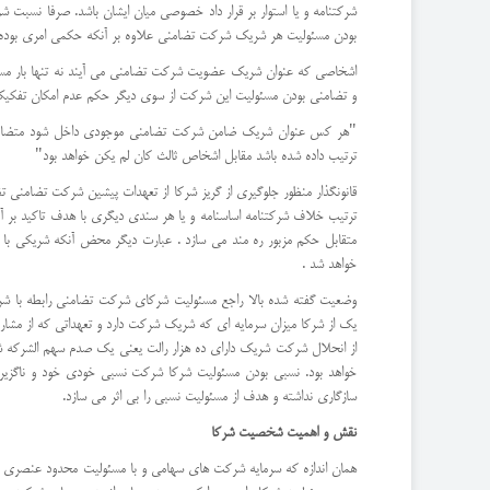
شرکتنامه و یا استوار بر قرار داد خصوصی میان ایشان باشد. صرفا نسبت ش
بودن مسئولیت هر شریک شرکت تضامنی علاوه بر آنکه حکمی امری بوده ک
اشخاصی که عنوان شریک عضویت شرکت تضامنی می آیند نه تنها بار مسئو
و تضامنی بودن مسئولیت این شرکت از سوی دیگر حکم عدم امکان تفکیک میان دیون دوره های مختلف آن حکمی
"هر کس عنوان شریک ضامن شرکت تضامنی موجودی داخل شود متضامنا با 
ترتیب داده شده باشد مقابل اشخاص ثالث کان لم یکن خواهد بود"
قانونگذار منظور جلوگیری از گریز شرکا از تعهدات پیشین شرکت تضامنی تغ
متقابل حکم مزبور ره مند می سازد . عبارت دیگر محض آنکه شریکی ب
خواهد شد .
یک از شرکا میزان سرمایه ای که شریک شرکت دارد و تعهداتی که از مشار
از انحلال شرکت شریک دارای ده هزار رالت یعنی یک صدم سهم الشرکه شرک
خواهد بود. نسبی بودن مسئولیت شرکا شرکت نسبی خودی خود و ناگزیر 
سازگاری نداشته و هدف از مسئولیت نسبی را بی اثر می سازد.
نقش و اهمیت شخصیت شرکا
همان اندازه که سرمایه شرکت های سهامی و با مسئولیت محدود عنصری م