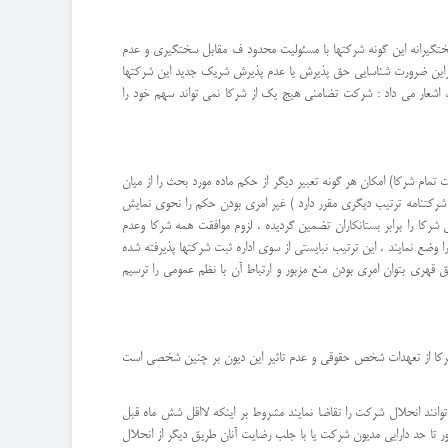
ختگیرانه این گونه شرکتها با مسئولیت محدود ف مقابل سختگیری و عدم
نابراین ضرورت شناسایی حق پذیرش یا عدم پذیرش شریک جدید این شرکتها
رکت تضامنی که ماده 185 همان قانون شرکت نسبی نیز تعمیم یافته است ، اشعار می داد : شرکت تضامنی هیج یک از شرکا نمی تواند سهم خود را
تمام شرکا) امکان هر گونه تعبیر دیگر از حکم ماده مورد بحث را از میان
یا شرکتنامه ترتیب دیگری مقرر دارد ) غیر امری بودن حکم را نحوی نمایش
 را برابر بستانکاران تضمین گردیده ، لزوم موافقت همه شرکا وعدم
اگر همه شرکا شرکتنامه و یا اساسنامه حد نصاب دیگری را وضع نمایند ، این ترتیب نبایستی از سوی اداره ثبت شرکتها پذیرفته شده
 قهری بتوان امری بودن منع مزبور و ارتباط آن با نظم عمومی را ترسیم
 شرکا از تعهدات شخص حقوقی و عدم تاثیر این دیون بر چنین شخصی است
انند انحلال شرکت را تقاضا نمایند مشروط بر اینکه لااقل شش ماه قبل
ر تا حد دارایی مدیون شرکت یا با جلب رضایت آنان طریق دیگر از انحلال