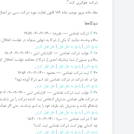
شرکت جلوگیری کنند".
مفاد ماده مزبور موجب ماده 189 قانون تجارت مورد شرکت نسبی نیز اعمال می گردد.
دیدگاه‌ها
+2
#
شرکت تضامنی
—
علیرضا
1400-03-03 17:59
سلام وخسته نباشید آیا یکی از شرکا به تنهایی میتواند در خواست انحلال
پاسخ دادن
|
پاسخ به نقل قول
|
نقل قول کردن
+1
#
جواب: شرکت تضامنی
—
کارشناس ثبتی
1400-03-03 18:06
سلام و ممنون از شما ،زمانیکه احدی از شركا از محكمه خواست انحلال 
پاسخ دادن
|
پاسخ به نقل قول
|
نقل قول کردن
+4
#
ثبت شركت تضامنی
—
محمود
1400-03-02 16:56
چرا در نام شرکت در شرکت تضامنی باید اسم شرکا آورده شود؟
پاسخ دادن
|
پاسخ به نقل قول
|
نقل قول کردن
+3
#
جواب: ثبت شركت تضامنی
—
کارشناس ثبتی
1400-03-02 17:03
در شرکت های تضامنی مشتریان اشخاص ثبت کننده شرکت را می شناسند و 
پاسخگو باشند و مشتریان باید طرف خود را به اسم بشناسند. حتی اگر تعداد
پاسخ دادن
|
پاسخ به نقل قول
|
نقل قول کردن
+5
#
شرکت تضامنی
—
سینا
1400-03-01 15:30
چه کسانی بهتر است شرکت تضامنی ثبت کنند؟
پاسخ دادن
|
پاسخ به نقل قول
|
نقل قول کردن