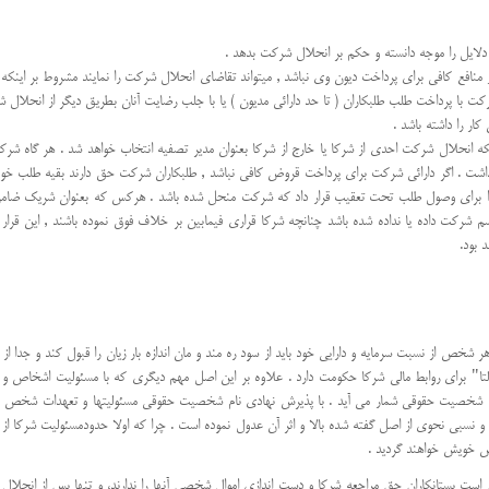
لایل را موجه دانسته و حكم بر انحلال شركت بدهد .
كت با پرداخت طلب طلبكاران ( تا حد دارائی مدیون ) یا با جلب رضایت آنان بطریق دیگر از انحلال 
ار را داشته باشد .
یکه انحلال شركت احدی از شركا یا خارج از شركا بعنوان مدیر تصفیه انتخاب خواهد شد . هر گاه شر
اشت . اگر دارائی شركت برای پرداخت قروض كافی نباشد , طلبكاران شركت حق دارند بقیه طلب خود ر
را برای وصول طلب تحت تعقیب قرار داد كه شركت منحل شده باشد . هركس كه بعنوان شریك ضامن 
سم شركت داده یا نداده شده باشد چنانچه شركا قراری فیمابین بر خلاف فوق نموده باشند , این قرا
 بود.
شخص از نسبت سرمایه و دارایی خود باید از سود ره مند و مان اندازه بار زیان را قبول کند و جدا از
التا" برای روابط مالی شرکا حکومت دارد . علاوه بر این اصل مهم دیگری که با مسئولیت اشخاص 
سایی شخصیت حقوقی شمار می آید . با پذیرش نهادی نام شخصیت حقوقی مسئولیتها و تعهدات شخص 
ی نحوی از اصل گفته شده بالا و اثر آن عدول نموده است . چرا که اولا حدودمسئولیت شرکا از میزان
ص خویش خواهند گردید .
بستانکاران حق مراجعه شرکا و دست اندازی اموال شخصی آنها را ندارند، و تنها پس از انحلال