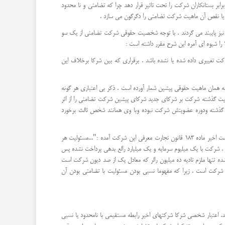
ابر بستانکاران شرکت را تحت تاثیر قرار دهد چرا که تضامنی و نا محدود
یا نقص آن ماهیت شرکت تضامنی را دگرگون می سازد .
نیز پایبند می گردند . با توجه شخصیت حقوقی شرکت تضامنی از یک سو
تغییری داده شده یا نشده باشد . برقراری که بین شرکا برخلاف این
اله همان ماهیت حقوقی پیشین شمار آورده است . ذکر بی اعتباری هر گونه
ر آمره بودن حکم منج ماده مذکور است . اگرچه این نکته روشنی ماده 125 نیامده لکن تحمیل بار مسئولیت گذشته شرکت بر شرکای جدید شرکای پیشین شرکت تضامنی را از اثر
 گذشته ودوره عضویتش شرکت نبوده وبا وی همانند شخص ثالث برخورد
وضعیت گفته شده بالا راجع مسئولیت شرکای شرکت تضامنی رابطه با شرکت نسبی از پیچیدگی کمتری برخوردار است . شرکت نسبی همان گونه که از نام آن پیداست و قسمت اخیر ماده 183 قانون تجارت معرفی این شرکت آمده :"...مسئولیت هر
، شرکت با یک میلیوم سرمایه و یک میلیارد رالع بدهی پرداخت نشده پس
ه تنها ملزم تادیه ده میلیون رالر که معادل یک از صد دیون شرکت است
شرکت است . زیرا که مفهوما نسبی بودن مسئولیت با تضامنی بودن آن
اعتبار شخصی شرکا شرکتهای اخیر رابطه مستقیمی با نامحدود یا نسبی