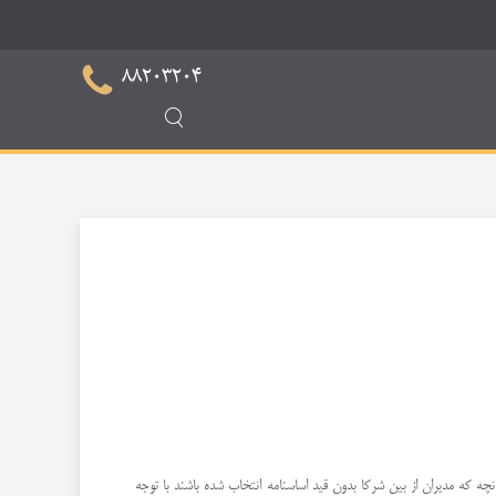
88203204
یر كه شركا از میان خود انتخاب می نماید اداره می شود مدیر مزبور ممكن است غیر از شركا بوده و از خارج انتخاب شود (ماده 120ق.ت) چنانچه كه مدیران از بین شركا بدون قید اساسنامه انتخاب شده باشند با توجه