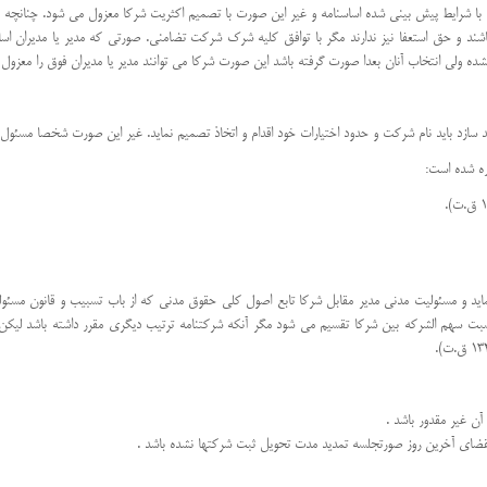
ریك با شرایط پیش بینی شده اساسنامه و غیر این صورت با تصمیم اكثریت شركا معزول می شود. چنانچ
اشند و حق استعفا نیز ندارند مگر با توافق كلیه شرك شركت تضامنی. صورتی كه مدیر یا مدیران اس
نشده ولی انتخاب آنان بعدا صورت گرفته باشد این صورت شركا می توانند مدیر یا مدیران فوق را معزول
سازد باید نام شركت و حدود اختیارات خود اقدام و اتخاذ تصمیم نماید. غیر این صورت شخصا مسئول ت
ره شده است:
ید و مسئولیت مدنی مدیر مقابل شركا تابع اصول كلی حقوق مدنی كه از باب تسبیب و قانون مسئ
نسبت سهم الشركه بین شركا تقسیم می شود مگر آنكه شركتنامه ترتیب دیگری مقرر داشته باشد لیكن 
آن غیر مقدور باشد .
ای آخرین روز صورتجلسه تمدید مدت تحویل ثبت شركتها نشده باشد .