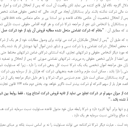
ستدلال اگرچه نگاه اول قانع کننده می نماید لکن واقعیت آن است که پس از انحلال شرکت و احرا
ات مالی شرکت نداشته باشند برابر بستانکاران ایجاد می گردد. حالی که شخص حقوقی همانند ش
شرایطی شمار می رود 
 و بستانکاران یا اشخاص ذی نفع از مراجعه شرکا شرکت و هر گونه اقدامی حقوقی نسبت دارایی شخ
"مادام که شرکت تضامنی منحل نشده مطالبه قروض آن باید از خود شرکت عمل آ
طبق آن "پس از انحلال طلبکاران شرکت می توانند برای وصول مطالبات خود از هر یک از شرکا که ب
 محض انحلال شرکت تضامنی و یا شرکت نسبی و شناور شدن اموال آنها دیونشان اثر یاد شده رنگ ب
حالی که مورد دیگر اشخاص حقوقی و شرکتهای تجاری، البته استثنای شرکای ضامن شرکتهای مختلط ح
دارایی اعضا از دارایی شخص حقوقی ره می‌برند. شرکتهای تضامنی صورتی که پس از انحلال و تصفیه 
کاران حق مراجعه اموان شخصی یک یک شرکا نسبت کل بدهی شرکت را دارد ، زیرا که مسئولیت شر
 را دارا باشد ، ممکن است ملزم پرداخت همه بدهیهای شرکت که هزاران بار از سرمایه وی شرکت 
 گردد بستانکاران ممکن است دلیل عدم دسترسی دیرگ شرکا و یا هر دلیل دیگر مراجعه یکی از شرکا 
بیشتر است ناگزیر خواهد بود. بخش دوم ماده 124 قانون تجارت مسئولیت نامحدود و تضامنی شرکا را بدین گونه روشن می سازد:
کت از میزان سهم او در شرکت تجاوز می نماید از تادیه قروض شرکت امتناع ورزد . فقط روابط بین 
 نشده باشد ."
 تنها برابر آنها کاربرد دارد و شرکا رابطه میان خود مشول قاعده مسئولیت نسبت سرمایه شرکت هستن
ت مبالغ پرداختی نسبت سرمایه هر یک دارد .
ه را تجویز نموده است . عبارت دیگر شرکا شرکتنامه می توانند مسئولیت را نه بر اساس نسبت بلکه بر مبنای 