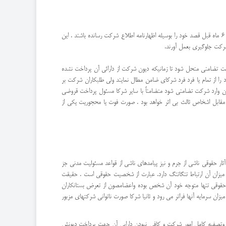
حالتیکه احدی از شركا ورشكست شود و سهم ورشكسته ون شركت از منافع كافی برای پرداخت دیون وی نباشد , میتواند تقاضای انحلال شركت را نمایند مشروط بر اینكه 6 ماه قبل قصد خود را بوسیله اظهارنامه اطلاع شركت رسانده باشند . این
شركت جلوگیری بعمل آورند.
كت تضامنی منحل شود تا زمانیكه دیون شركت از دارائی آن پرداخت نشده
ا از تمام یا فرد فرد شركای ضامن مطال نمایند ولی طلبكاران شركت بر
وارد شركت تضامنی شود متضامناً با سایر شركا مسئول پرداخت قروضی
ر مقابل اشخاص ثالث بی اثر خواهد بود . صورت فوت یا محجوریت یكی از
 آثار حقوقی ناشی از جرم و نیز پیامدهای ناشی از قواعد مسئولیت مدنی جز
و میزان آن ارتباط تنگاتنگ دارد. عبارت از شخصیت حقوقی است . حقیقت
حقوقی تنها متوجه خود آن شخص بوده واعضامصون از تعرض بستانکاران
 سرمایه آنها فراتر می رود و ثانیا شرکا صورت ناتوانی شرکتهای مزبور
 وتصفیه کامل امور شرکت و کافی نبودن دارایی آن جهت پرداخت دیونش