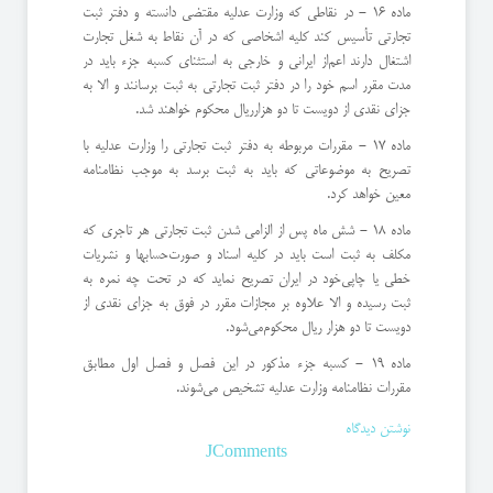
ماده 16 - در نقاطی كه وزارت عدلیه مقتضی دانسته و دفتر ثبت
تجارتی تأسیس كند كلیه اشخاصی كه در آن نقاط به شغل تجارت
اشتغال دارند اعم‌از ایرانی و خارجی به استثنای كسبه جزء باید در
مدت مقرر اسم خود را در دفتر ثبت تجارتی به ثبت برسانند و الا به
جزای نقدی از دویست تا دو هزار‌ریال محكوم خواهند شد.
ماده 17 - مقررات مربوطه به دفتر ثبت تجارتی را وزارت عدلیه با
تصریح به موضوعاتی كه باید به ثبت برسد به موجب نظامنامه
معین خواهد كرد.
ماده 18 - شش ماه پس از الزامی شدن ثبت تجارتی هر تاجری كه
مكلف به ثبت است باید در كلیه اسناد و صورت‌حسابها و نشریات
خطی یا چاپی‌خود در ایران تصریح نماید كه در تحت چه نمره به
ثبت رسیده و الا علاوه بر مجازات مقرر در فوق به جزای نقدی از
دویست تا دو هزار ریال محكوم‌می‌شود.
‌ماده 19 - كسبه جزء مذكور در این فصل و فصل اول مطابق
مقررات نظامنامه وزارت عدلیه تشخیص می‌شوند.
نوشتن دیدگاه
JComments