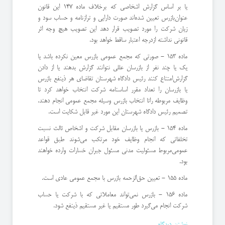
یا بر اساس گزارش اشخاصی كه برخلاف ماده 147 این قانون
عنوان‌بازرس تعیین شده‌اند صورت دارایی و ترازنامه و حساب سود و
زیان شركت را مورد تصویب قرار دهد این تصویب هیچ وجه اثر
قانونی نداشته از‌درجه اعتبار ساقط خواهد بود.
ماده 153 - صورتی كه مجمع عمومی بازرس معین نكرده باشد یا
یك یا چند نفر از بازرسان عللی نتوانند گزارش بدهند یا از دادن
گزارش‌امتناع كنند رئیس دادگاه شهرستان تقاضای هر ذینفع بازرس
یا بازرسان را تعداد مقرر اساسنامه شركت انتخاب خواهد كرد تا
وظایف مربوطه را‌تا انتخاب بازرس وسیله مجمع عمومی انجام دهند.
تصمیم رئیس دادگاه شهرستان این مورد غیر قابل شكایت است.
ماده 154 - بازرس یا بازرسان مقابل شركت و اشخاص ثالث نسبت
تخلفاتی كه انجام وظایف خود مرتكب می‌شوند طبق قواعد
عمومی‌مربوط مسئولیت مدنی مسئول جبران خسارات وارده خواهند
بود.
ماده 155 - تعیین حق‌الزحمه بازرس با مجمع عمومی عادی است.
ماده 156 - بازرس نمی‌تواند معاملاتی كه با شركت یا حساب
شركت انجام می‌گیرد طور مستقیم یا غیر مستقیم ذینفع شود.
نوشتن دیدگاه