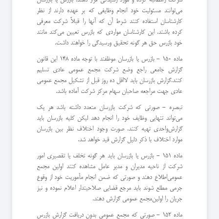
می‌توانند مسئولیت خود انجام وظایفی كه بر عهده دارند از نظر
كارشناسان استفاده كنند‌ شرط آن كه آنها را قبلاً شركت معرفی
كرده باشند. این كارشناسان مواردی كه بازرس تعیین می‌كند مانند
خود بازرس حق هر گونه تحقیق و‌رسیدگی را خواهند داشت.
ماده 150 - بازرس یا بازرسان موظفند با توجه ماده 148 این قانون
گزارش جامعی راجع وضع شركت مجمع عمومی عادی تسلیم
كنند.‌گزارش بازرسان باید لااقل ده روز قبل از تشكیل مجمع عمومی
عادی جهت مراجعه صاحبان سهام مركز شركت آماده باشد.
‌تبصره - صورتی كه شركت بازرسان متعدد داشته باشد هر یك
می‌تواند تنهایی وظایف خود را انجام دهد لیكن كلیه بازرسان باید
گزارش‌واحدی تهیه كنند. صورت وجود اختلاف نظر بین بازرسان
موارد اختلاف با ذكر دلیل گزارش قید خواهد شد.
ماده 151 - بازرس یا بازرسان باید هر گونه تخلف یا تقصیری امور
شركت از ناحیه مدیران و مدیر عامل مشاهده كنند اولین مجمع
عمومی‌اطلاع دهند و صورتی كه ضمن انجام مأموریت خود از وقوع
جرمی مطلع شوند باید مرجع قضایی صلاحیتدار اعلام نموده و نیز
جریان را اولین‌مجمع عمومی گزارش دهند.
ماده 152 - صورتی كه مجمع عمومی بدون دریافت گزارش بازرس