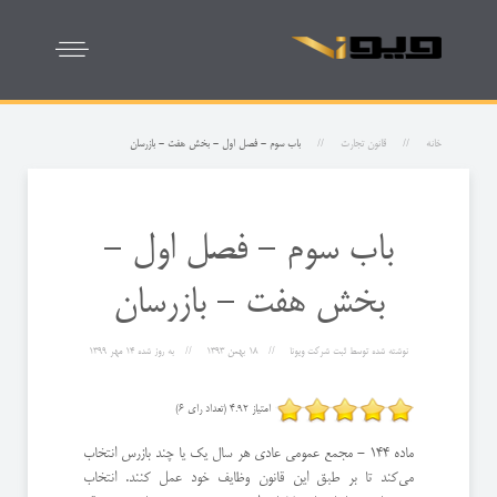
خانه
قانون تجارت
باب سوم - فصل اول - بخش هفت - بازرسان
باب سوم - فصل اول -
بخش هفت - بازرسان
نوشته شده توسط
ثبت شرکت ویونا
18 بهمن 1393
به روز شده
14 مهر 1399
امتیاز 4.92 (تعداد رای 6)
ماده 144 - مجمع عمومی عادی هر سال یك یا چند بازرس انتخاب
می‌كند تا بر طبق این قانون وظایف خود عمل كنند. انتخاب