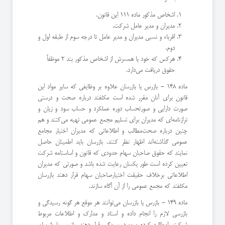
اشخاص مذكور ماده 111 این قانون.
مدیران و مدیر عامل شركت.
اقرباء و نسبی مدیران و مدیر عامل تا درجه سوم از طبقه اول و
دوم.
هركس كه خود یا همسرش از اشخاص مذكور بند 2 موظفاً
حقوق دریافت می‌دارد.
ماده 148 - بازرس یا بازرسان علاوه بر وظایفی كه سایر مواد این
قانون برای آنان مقرر شده است مكلفند درباره صحت و درستی
صورت دارایی‌ و صورتحساب دوره عملكرد و حساب سود و زیان و
ترازنامه‌ای كه مدیران برای تسلیم مجمع عمومی تهیه می‌كنند و هم
چنین درباره صحت‌مطالب و اطلاعاتی كه مدیران اختیار مجامع
عمومی گذاشته‌اند اظهار نظر كنند. بازرسان باید اطمینان حاصل
نمایند كه حقوق صاحبان سهام ‌حدودی كه قانون و اساسنامه شركت
تعیین كرده است طور یكسان رعایت شده باشد و صورتی كه مدیران
اطلاعاتی برخلاف حقیقت اختیار‌صاحبان سهام قرار دهند بازرسان
مكلفند كه مجمع عمومی را از آن آگاه سازند.
ماده 149 - بازرس یا بازرسان می‌توانند هر موقع هر گونه رسیدگی و
بازرسی لازم را انجام داده و اسناد و مدارك و اطلاعات مربوط
شركت را‌مطالبه كرده و مورد رسیدگی قرار دهند. بازرس یا بازرسان