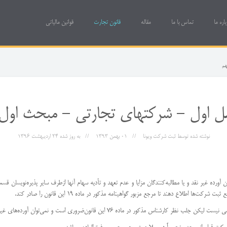
باره ما
تماس با ما
مقاله
قانون تجارت
قوانین مالیاتی
هم
ل اول - شركتهای تجارتی - مبحث اول
نوشته شده توسط
ثبت شرکت ویونا
01 بهمن 1393
به روز شده
24 ارديبهشت 1396
ندگان آورده غیر نقد و یا مطالبه‌كنندگان مزایا و عدم تعهد و تأدیه سهام آنها از‌طرف سایر پذیره‌نوی
اطلاع دهند تا مرجع مزبور گواهینامه مذكور در ماده 19 این قانون را صادر كند.