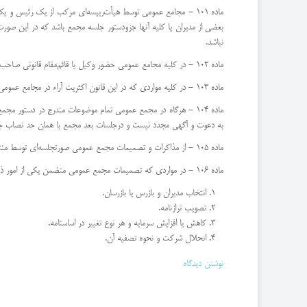
ماده 101 - مجامع عمومی توسط هیأت‌رییسه‌ای مركب از یك رئیس و
بعضی از مدیران یا كلیه آنها جزو‌دستور جلسه مجمع باشد كه در این ص
نباشد.
ماده 102 - در كلیه مجامع عمومی حضور وكیل یا قائم‌مقام قانونی صاحب سهم و هم چنین حضور نماینده یا نمایندگان شخصیت حقوقی به شرط‌ ارائه مدرك وكالت یا نمایندگی به منزله حضور خود صاحب سهم است.
ماده 103 - در كلیه مواردی كه در این قانون اكثریت آراء در مجامع عمومی ذكر شده است مراد اكثریت آراء حاضرین در جلسه است.
ماده 104 - هرگاه در مجمع عمومی تمام موضوعات مندرج در دستور مج
به دعوت و آگهی مجدد نیست و در‌جلسات بعد مجمع با همان حد نصاب ج
ماده 105 - از مذاكرات و تصمیمات مجمع عمومی صورتجلسه‌ای توسط منشی ترتیب داده می‌شود كه به امضاء هیأت‌رییسه مجمع رسیده و یك‌نسخه از آن در مركز شركت نگهداری خواهد شد.
ماده 106 - در مواردی كه تصمیمات مجمع عمومی متضمن یكی از امور ذیل باشد یك نسخه از صورتجلسه مجمع باید به جهت ثبت به مرجع‌شركت‌ها ارسال گردد:
انتخاب مدیران و بازرس یا بازرسان.
تصویب ترازنامه.
كاهش یا افزایش سرمایه و هر نوع تغییر در اساسنامه.
انحلال شركت و نحوه تصفیه آن.
نوشتن دیدگاه