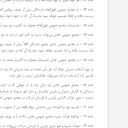
ماده 83 - هر گونه تغییر در مواد اساسنامه یا در سرمایه شركت یا انحلال شركت قبل از موعد منحصراً در صلاحیت مجمع عمومی فوق‌العاده‌می‌باشد.
ماده 84 - در مجمع عمومی فوق‌العاده دارندگان بیش از نصف سها
رسمیت یافته و اتخاذ تصمیم خواهد نمود به‌شرط آن كه در دعوت دوم نتیج
ماده 85 - تصمیمات مجمع عمومی فوق‌العاده همواره به اكثریت دو سوم آراء حاضر در جلسه رسمی معتبر خواهد بود.
ماده 86 - مجمع عمومی عادی می‌تواند نسبت به كلیه امور شركت به جز آنچه كه در صلاحیت مجمع عمومی مؤسس و فوق‌العاده است تصمیم‌بگیرد.
ماده 87 - در مجمع عمومی عادی حضور دارندگان اقلاً بیش از ن
دارد رسمیت یافته و اخذ تصمیم خواهد نمود. به‌شرط آن كه در دعوت دوم 
ماده 88 - در مجمع عمومی عادی تصمیمات همواره به اكثریت نصف به علاوه یك آراء حاضر در جلسه رسمی معتبر خواهد بود مگر در مورد‌انتخاب مدیران و بازرسان كه اكثریت نسبی كافی خواهد بود.
‌در مورد انتخاب مدیران تعداد آراء هر رأی دهنده در عدد مدیرانی كه باید
تقسیم كند اساسنامه شركت نمی‌تواند خلاف‌این ترتیب را مقرر دارد.
ماده 89 - مجمع عمومی عادی باید سالی یك بار در موقعی كه در 
رسیدگی به گزارش مدیران و بازرس یا‌بازرسان و سایر امور مربوط به حساب
‌تبصره - بدون قرائت گزارش بازرس یا بازرسان شركت در مجمع عمومی اخذ 
ماده 90 - تقسیم سود و اندوخته بین صاحبان سهام فقط پس از تصویب مجمع عمومی جایز خواهد بود و در صورت وجود منافع تقسیم ده درصد‌از سود ویژه سالانه بین صاحبان سهام الزامی است.
ماده 91 - چنانچه هیأت مدیره مجمع عمومی عادی سالانه را در موعد مقرر دعوت نكند بازرس یا بازرسان شركت مكلفند رأساً اقدام به دعوت‌مجمع مزبور بنمایند.
ماده 92 - هیأت مدیره و هم چنین بازرس یا بازرسان شركت می‌توانند در مواقع مقتضی مجمع عمومی عادی را به طور فوق‌العاده دعوت نمایند. در‌این صورت دستور جلسه مجمع باید در آگهی دعوت قید شود.