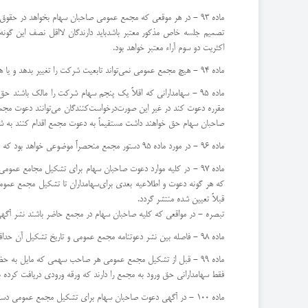
ماده 93 - در هر موقعی كه مجمع عمومی صاحبان سهام بخواهد در ح
تصمیم جلسه خاص مذكور معتبر باشد‌باید دارندگان لااقل نصف این گونه
اكثریت دو سوم آراء معتبر خواهد بود.
ماده 94 - هیچ مجمع عمومی نمی‌تواند تابعیت شركت را تغییر بدهد و یا هیچ اكثریتی نمی‌تواند بر تعهدات صاحبان سهام بیفزاید.
ماده 95 - سهامدارانی كه اقلاً یك پنجم سهام شركت را مالك باشن
مقرره دعوت كند در غیر این صورت‌درخواست‌كنندگان می‌توانند دعوت مجمع ر
صاحبان سهام حق خواهند داشت مستقیماً به دعوت مجمع اقدام كنند به شر
ماده 96 - در مورد ماده 95 دستور مجمع منحصراً موضوعی خواهد بود كه در تقاضانامه ذكر شده است و هیأت‌رییسه مجمع از بین صاحبان سهام‌انتخاب خواهد شد.
ماده 97 - در كلیه موارد دعوت صاحبان سهام برای تشكیل مجامع عموم
كه هر گونه دعوت و اطلاعیه بعدی برای‌سهامداران تا تشكیل مجمع عمومی س
قبلاً تعیین شده منتشر گردد.
‌تبصره - در مواقعی كه كلیه صاحبان سهام در مجمع حاضر باشند نشر آگه
ماده 98 - فاصله بین نشر دعوتنامه مجمع عمومی و تاریخ تشكیل آن حداقل ده روز و حداكثر چهل روز خواهد بود.
ماده 99 - قبل از تشكیل مجمع عمومی هر صاحب سهمی كه مایل به حضور در مجمع عمومی باشد باید با ارائه ورقه سهم یا تصدیق موقت سهم‌متعلق به خود به شركت مراجعه و ورقه ورود به جلسه را دریافت كند.
‌فقط سهامدارانی حق ورود به مجمع را دارند كه ورقه ورودی دریافت كرده ب
ماده 100 - در آگهی دعوت صاحبان سهام برای تشكیل مجمع عمومی دستور جلسه و تاریخ و محل تشكیل مجمع با قید ساعت و نشانی كامل‌باید قید شود.