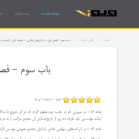
صفحه نخست
ثبت شرکت
در
خانه
قانون تجارت
باب سوم - فصل اول - شركتهای تجارتی - مبحث اول - قسمت ن
باب سوم - فص
امتیاز 5.00 (تعداد رای 5)
ماده 81 - در صورتی كه در جلسه دوم معلوم گردد كه در اثر خروج دار
نباشد مؤسسین باید ظرف ده روز از تاریخ‌تشكیل آن مجمع مراتب را به مرجع ثبت شركت‌ها 
ماده 82 - در شركت‌های سهامی خاص تشكیل مجمع عمومی مؤسس الزامی نیست لیكن جلب نظر كارشناس مذكور در ماده 76 این قانون‌ضروری است و نمی‌توان آورده‌های غیر نقد را به مبلغی بیش از ارزیابی كارشناس قبول نمود.