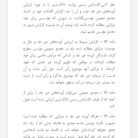
نظر كتبی‌كارشناس رسمی وزارت دادگستری را در مورد ارزیابی
آورده‌های غیر نقد جلب و آن را جزء گزارش اقدامات خود در اختیار
مجمع عمومی مؤسس‌بگذارند. در صورتی كه مؤسسین برای خود
مزایایی مطالبه كرده باشند باید توجیه آن به ضمیمه گزارش مزبور به
مجمع مؤسس تقدیم شود.
ماده 77 - گزارش مربوط به ارزیابی آورده‌های غیر نقد و علل و
موجبات مزایای مطالبه شده باید در مجمع عمومی مؤسس مطرح
گردد. ‌دارندگان آورده غیر نقد و كسانی كه مزایای خاصی برای خود
مطالبه كرده‌اند در موقعی كه تقویم آورده غیر نقدی كه تعهد
كرده‌اند یا مزایای آنها موضوع‌ رأی است حق رأی ندارند و آن
قسمت از سرمایه غیر نقد كه موضوع مذاكره و رأی است از حیث
حد نصاب جزء سرمایه شركت منظور نخواهد شد.
ماده 78 - مجمع عمومی نمی‌تواند آورده‌های غیر نقد را بیش از
آنچه كه از طرف كارشناس رسمی دادگستری ارزیابی شده است قبول
كند.
ماده 79 - هرگاه آورده غیر نقد یا مزایایی كه مطالبه شده است
تصویب نگردد دومین جلسه مجمع به فاصله مدتی كه از یك ماه
تجاوز نخواهد كرد‌تشكیل خواهد شد. در فاصله دو جلسه اشخاصی
كه آورده غیر نقد آنها قبول نشده است در صورت تمایل می‌توانند