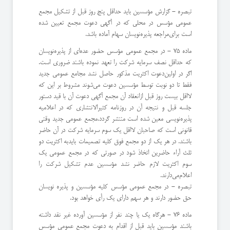
‌تبصره - گزارش مؤسسین باید حداقل پنج روز قبل از تشكیل مجمع
عمومی مؤسس در محلی كه در آگهی دعوت مجمع تعیین شده
است برای‌مراجعه پذیره‌نویسان سهام آماده باشد.
ماده 75 - در مجمع عمومی مؤسس حضور عده‌ای از پذیره‌نویسان
كه حداقل نصف سرمایه شركت را تعهد نموده باشند ضروری است.
اگر در اولین‌دعوت اكثریت مذكور حاصل نشد مجامع عمومی جدید
فقط تا دو نوبت توسط مؤسسین دعوت می‌شوند مشروط بر این كه
لااقل بیست روز قبل از‌انعقاد آن مجمع آگهی دعوت آن با قید دستور
جلسه قبل و نتیجه آن در روزنامه كثیرالانتشاری كه در اعلامیه
پذیره‌نویسی معین شده است منتشر گردد.‌مجمع عمومی جدید وقتی
قانونی است كه صاحبان لااقل یك سوم سرمایه شركت در آن حاضر
باشند. در هر یك از دو مجمع فوق كلیه تصمیمات باید‌به اكثریت دو
ثلث آراء حاضرین اتخاذ شود در صورتی كه در مجمع عمومی یك
سوم اكثریت لازم حاضر نشد مؤسسین عدم تشكیل شركت را
اعلام‌می‌دارند.
‌تبصره - در مجمع عمومی مؤسس كلیه مؤسسین و پذیره‌ نویسان
حق حضور دارند و هر سهم دارای یك رأی خواهد بود.
ماده 76 - هرگاه یك یا چند نفر از مؤسسین آورده غیر نقد داشته
باشند مؤسسین باید قبل از اقدام به دعوت مجمع عمومی مؤسس