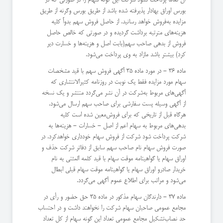
بورس اوراق بهادار پذیرفته شده باشد از طریق بورس وگرنه از طریق
مزایده به‌فروش خواهد رسانید. از حاصل فروش سهم بدواً كلیه
هزینه‌های مترتبه برداشت گردیده و در صورتی كه خالص حاصل
فروش از بدهی صاحب سهم(‌بابت اصل و هزینه‌ها و خسارت دیر
كرد) بیشتر باشد مازاد به وی پرداخت می‌شود.
ماده 36 - در مورد ماده 35 آگهی فروش سهم با قید مشخصات
سهام مورد مزایده فقط یك نوبت در روزنامه كثیرالانتشاری كه
آگهی‌های مربوط به‌شركت در آن نشر می‌گردد منتشر و یك نسخه
از آگهی وسیله پست سفارشی برای صاحب سهم ارسال می‌شود.
هرگاه قبل از تاریخی كه برای فروش‌معین شده است كلیه
بدهی‌های مربوط به سهام اعم از اصل - خسارات - هزینه‌ها به
شركت پرداخت شود شركت از فروش سهام خودداری خواهد‌كرد. در
صورت فروش سهام نام صاحب سهم سابق از دفاتر شركت حذف و
اوراق سهام یا گواهینامه موقت سهام با قید كلمه المثنی به نام
خریدار صادر‌و اوراق سهام یا گواهینامه موقت سهام قبلی ابطال
می‌شود و مراتب برای اطلاع عموم آگهی می‌گردد.
ماده 37 - دارندگان سهام مذكور در ماده 35 حق حضور و رأی در
مجامع عمومی صاحبان سهام شركت را نخواهند داشت و در احتساب
حد نصاب‌تشكیل مجامع عمومی تعداد این گونه سهام از كل تعداد