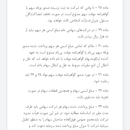
ماده 28 - تا وقتی كه شركت به ثبت نرسیده صدور ورقه سهم یا
گواهینامه موقت سهم ممنوع است. در صورت تخلف امضاكنندگان
مسئول جبران‌خسارات اشخاص ثالث خواهند بود.
ماده 29 - در شركت‌های سهامی عام مبلغ اسمی هر سهم نباید از
ده هزار ریال بیشتر باشد.
ماده 30 - مادام كه تمامی مبلغ اسمی هر سهم پرداخت نشده صدور
ورقه سهم بی‌نام یا گواهینامه موقت بی‌نام ممنوع است به تعهد
كننده اینگونه‌سهام گواهینامه موقت با نام داده خواهد شد كه نقل و
انتقال آن تابع مقررات مربوط به نقل و انتقال سهام بانام است.
ماده 31 - در مورد صدور گواهینامه موقت سهم مواد 25 و 26 باید
رعایت شود.
ماده 32 - مبلغ اسمی سهام و همچنین قطعات سهام در صورت
تجزیه باید متساوی باشد.
ماده 33 - مبلغ پرداخت نشده سهام هر شركت سهامی باید ظرف
مدت مقرر در اساسنامه مطالبه شود. در غیر این صورت هیأت مدیره
شركت باید‌مجمع عمومی فوق‌العاده صاحبان سهام را به منظور تقلیل
سرمایه شركت تا میزان مبلغ پرداخت شده سرمایه دعوت كند و