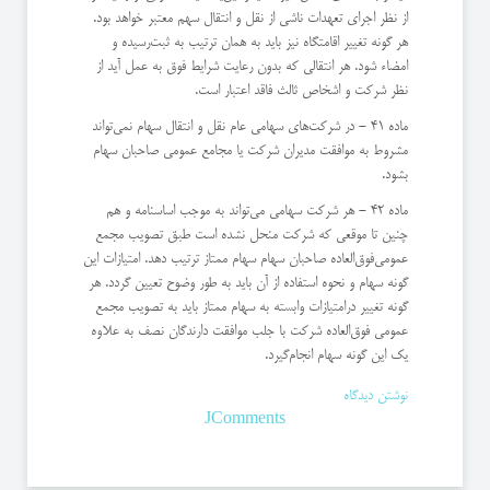
از نظر اجرای تعهدات ناشی از نقل و انتقال سهم معتبر خواهد بود.
هر گونه تغییر اقامتگاه نیز باید به همان ترتیب به ثبت‌رسیده و
امضاء شود. هر انتقالی كه بدون رعایت شرایط فوق به عمل آید از
نظر شركت و اشخاص ثالث فاقد اعتبار است.
ماده 41 - در شركت‌های سهامی عام نقل و انتقال سهام نمی‌تواند
مشروط به موافقت مدیران شركت یا مجامع عمومی صاحبان سهام
بشود.
ماده 42 - هر شركت سهامی می‌تواند به موجب اساسنامه و هم
چنین تا موقعی كه شركت منحل نشده است طبق تصویب مجمع
عمومی‌فوق‌العاده صاحبان سهام سهام ممتاز ترتیب دهد. امتیازات این
گونه سهام و نحوه استفاده از آن باید به طور وضوح تعیین گردد. هر
گونه تغییر در‌امتیازات وابسته به سهام ممتاز باید به تصویب مجمع
عمومی فوق‌العاده شركت با جلب موافقت دارندگان نصف به علاوه
یك این گونه سهام انجام‌گیرد.
نوشتن دیدگاه
JComments