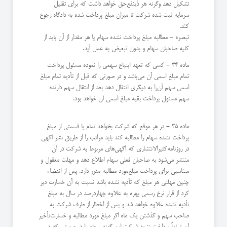
تشكیل دهد وگرنه هر ذینفع‌حق خواهد داشت كه برای تقلیل
سرمایه ثبت شده شركت تا میزان مبلغ پرداخت شده به دادگاه رجوع
كند.
‌تبصره - مطالبه مبلغ پرداخت نشده سهام یا هر مقدار از آن باید از
كلیه صاحبان سهام و بدون تبعیض به عمل آید.
ماده 34 - كسی كه تعهد ابتیاع سهمی را نموده مسئول پرداخت
تمام مبلغ اسمی آن می‌باشد و در صورتی كه قبل از تأدیه تمام مبلغ
اسمی سهم آن‌را به دیگری انتقال دهد بعد از انتقال سهم دارنده
سهم مسئول پرداخت بقیه مبلغ اسمی آن خواهد بود.
ماده 35 - در هر موقع كه شركت بخواهد تمام یا قسمتی از مبلغ
پرداخت نشده سهام را مطالبه كند باید مراتب را از طریق نشر آگهی
در روزنامه‌كثیرالانتشاری كه آگهی‌های مربوط به شركت در آن
منتشر می‌شود به صاحبان فعلی سهام اطلاع دهد و مهلت معقول و
متناسبی برای پرداخت مبلغ‌مورد مطالبه مقرر دارد. پس از انقضاء
چنین مهلتی هر مبلغ كه تأدیه نشده باشد نسبت به آن خسارت دیر
كرد از قرار نرخ رسمی بهره به علاوه چهار‌درصد در سال به مبلغ
تأدیه نشده علاوه خواهد شد و پس از اخطار از طرف شركت به
صاحب سهم و گذشتن یك ماه اگر مبلغ مورد مطالبه و خسارت‌تأخیر
آن تماماً پرداخت نشود شركت این گونه سهام را در صورتی كه در