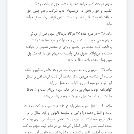
سهام شركت كسر خواهد شد. به علاوه حق دریافت سود قابل
تقسیم و حق رجحان در خرید‌سهام جدید شركت و هم چنین حق
دریافت اندوخته قابل تقسیم نسبت به این گونه سهام معلق خواهد
ماند.
ماده 38 - در مورد ماده 37 هرگاه دارندگان سهام قبل از فروش
سهام بدهی خود را بابت اصل و خسارات و هزینه‌ها به شركت
پرداخت كنند مجدداً‌حق حضور و رأی در مجامع عمومی را خواهند
داشت و می‌توانند حقوق مالی وابسته به سهام خود را كه مشمول
مرور زمان نشده باشد مطالبه كنند.
ماده 39 - سهم بی‌نام به صورت سند در وجه حامل تنظیم و ملك
دارنده آن شناخته می‌شود مگر خلاف آن ثابت گردد. نقل و انتقال
این گونه سهام‌به قبض و اقباض به عمل می‌آید.
‌گواهینامه موقت سهام بی‌نام در حكم سهام بی‌نام است و از لحاظ
مالیات بر درآمد مشمول مقررات سهام بی‌نام می‌باشد.
ماده 40 - انتقال سهام بانام باید در دفتر ثبت سهام شركت به ثبت
برسد و انتقال دهنده یا وكیل یا نماینده قانونی او باید انتقال را در
دفتر مزبور امضاء‌كند. ‌در موردی كه تمامی مبلغ اسمی سهم پرداخت
نشده است نشانی كامل انتقال گیرنده نیز در دفتر ثبت سهام شركت
قید و به امضای انتقال گیرنده یا وكیل‌یا نماینده قانونی او رسیده و