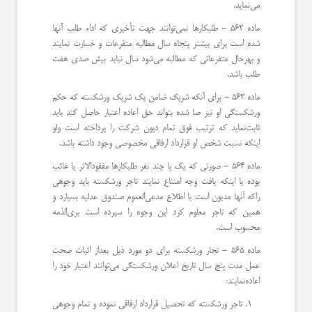
می‌نماید.
ماده 562 - طلبكارها نمی‌توانند جهت تأخیری كه اداء طلب آنها
شده است برای بیشتر پنجاه سال مطالبه متفرعات و خسارت نمایند
و بهر‌حال متفرعاتی كه مطالبه می‌شود سال نباید بیش صدی هفت
طلب باشد.
ماده 563 - برای آنكه شریك ضامن یك شریك ورشكسته كه حكم
ورشكستگی او نیز صا شده بتواند حق اعاده اعتبار حاصل كند باید
ثابت‌نماید كه ترتیب فوق تمام دیون شركت را پرداخته است ولو
اینكه نسبت شخص او قرارداد ارفاقی مخصوصی وجود داشته باشد.
ماده 564 - صورتی كه یك یا چند نفر طلبكارها مفقودالاثر یا غائب
بوده یا اینكه یافت وجه امتناع نمایند تاجر ورشكسته باید وجوهی
را‌كه آنها مدیون است با اطلاع مدعی‌العموم صندوق عدلیه بسپارد و
همین كه تاجر معلوم كرد این وجوه را سپرده است بری‌الذمه
محسوب است.
ماده 565 - تجار ورشكسته برای دو مورد ذیل بعداز اثبات صحت
عمل مدت پنج سال تاریخ اعلان ورشكستگی می‌توانند اعتبار خود را
اعاده‌نمایند:
تاجر ورشكسته كه تحصیل قرارداد ارفاقی نموده و تمام وجوهی