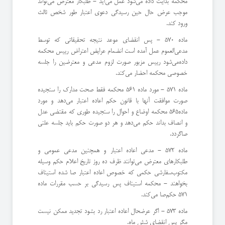
محكمه بدایت داده می‌شود عمل می‌آید - طلبكار معترض می‌تواند
‌موجب عرض حال حین رسیدگی دعوی اعتبار طور شخص ثالث
ورود كند.
ماده 570 - پس انقضای موعد نتیجه تحقیقاتی كه توسط
مدعی‌العموم عمل آمده است انضمام عرایض اعتراض رییس محكمه
داده‌می‌شود رییس مزبور صورت لزوم مدعی و معترضین را جلسه
خصوصی محكمه احضار می‌كند.
ماده 571 - مورد ماده 561 محكمه فقط صحت مدارك را سنجیده
صورت موافقت آنها با قانون حكم اعاده اعتبار می‌دهد و مورد
ماده565 محكمه اوضاع و احوال را سنجیده طوری كه مقتضی عدل
و انصاف بداند حكم می‌دهد و هر دو صورت حكم باید جلسه علنی
صا‌گردد.
ماده 572 - مدعی اعاده اعتبار و همچنین مدعی عمومی و
طلبكارهای معترض می‌توانند ظرف ده روز تاریخ اعلام حكم وسیله
مكتوب‌سفارشی حكمی كه خصوص اعاده اعتبار صا شده استیناف
بخواهند - محكمه استیناف پس رسیدگی بر حسب مقررات ماده
571 حكم‌صا می‌كند.
ماده 573 - اگر عرضحال اعاده اعتبار رد بشود تجدید ممكن نیست
مگر پس انقضای شش ماه.