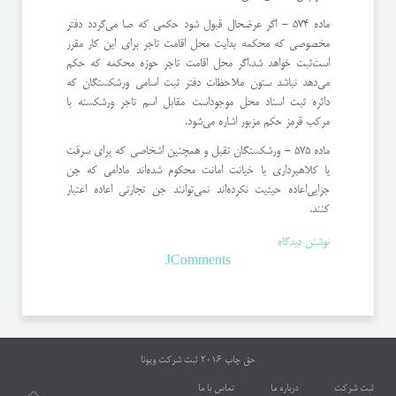
ماده 574 - اگر عرضحال قبول شود حكمی كه صا می‌گردد دفتر
مخصوصی كه محكمه بدایت محل اقامت تاجر برای این كار مقرر
است‌ثبت خواهد شد.اگر محل اقامت تاجر حوزه محكمه كه حكم
می‌دهد نباشد ستون ملاحظات دفتر ثبت اسامی ورشكستگان كه
دائره ثبت اسناد محل موجود‌است مقابل اسم تاجر ورشكسته با
مركب قرمز حكم مزبور اشاره می‌شود.
ماده 575 - ورشكستگان تقبل و همچنین اشخاصی كه برای سرقت
یا كلاهبرداری یا خیانت امانت محكوم شده‌اند مادامی كه جن
جزایی‌اعاده حیثیت نكرده‌اند نمی‌توانند جن تجارتی اعاده اعتبار
كنند.
نوشتن دیدگاه
JComments
حق چاپ 2016
ثبت شرکت ویونا
ثبت شرکت
درباره ما
تماس با ما