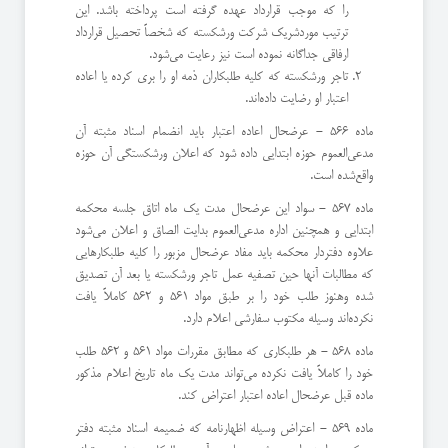
را كه موجب قرارداد عهده گرفته است پرداخته باشد. این
ترتیب مورد‌شریك شركت ورشكسته كه شخصاً تحصیل قرارداد
ارفاقی جداگانه نموده است نیز رعایت می‌شود.
تاجر ورشكسته كه كلیه طلبكاران ذمه او را بری كرده یا اعاده
اعتبار او رضایت داده‌اند.
ماده 566 - عرضحال اعاده اعتبار باید انضمام اسناد مثبته آن
مدعی‌العموم حوزه ابتدایی داده شود كه اعلان ورشكستگی آن حوزه
واقع‌شده است.
ماده 567 - سواد این عرضحال مدت یك ماه اتاق جلسه محكمه
ابتدایی و همچنین اداره مدعی‌العموم بدایت الصاق و اعلان می‌شود
‌علاوه دفتردار محكمه باید مفاد عرضحال مزبور را كلیه طلبكارهایی
كه مطالبات آنها حین تصفیه عمل تاجر ورشكسته یا بعد آن تصدیق
شده و‌هنوز طلب خود را بر طبق مواد 561 و 562 كاملاً یافت
نكرده‌اند وسیله مكتوب سفارشی اعلام دارد.
ماده 568 - هر طلبكاری كه مطابق مقررات مواد 561 و 562 طلب
خود را كاملاً یافت نكرده می‌تواند مدت یك ماه تاریخ اعلام مذكور
‌ماده قبل عرضحال اعاده اعتبار اعتراض كند.
ماده 569 - اعتراض وسیله اظهارنامه كه ضمیمه اسناد مثبته دفتر