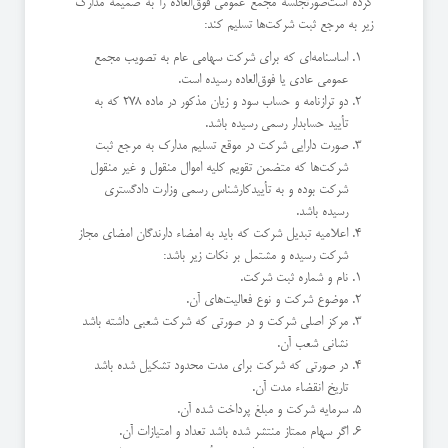
كرده است‌صورتجلسه مجمع عمومی فوق‌العاده را به ضمیمه مدارك
زیر به مرجع ثبت شركت‌ها تسلیم كند:
اساسنامه‌ای كه برای شركت سهامی عام به تصویب مجمع
عمومی عادی یا فوق‌العاده رسیده است.
دو ترازنامه و حساب سود و زیان مذكور در ماده 278 كه به
تأیید حسابدار رسمی رسیده باشد.
صورت دارایی شركت در موقع تسلیم مدارك به مرجع ثبت
شركت‌ها كه متضمن تقویم كلیه اموال منقول و غیر منقول
شركت بوده و به تأیید‌كارشناس رسمی وزارت دادگستری
رسیده باشد.
اعلامیه تبدیل شركت كه باید به امضاء دارندگان امضای مجاز
شركت رسیده و مشتمل بر نكات زیر باشد:
‌نام و شماره ثبت شركت.
موضوع شركت و نوع فعالیت‌های آن.
مركز اصلی شركت و در صورتی كه شركت شعبی داشته باشد
نشانی شعب آن.
‌در صورتی كه شركت برای مدت محدود تشكیل شده باشد
تاریخ انقضاء مدت آن.
سرمایه شركت و مبلغ پرداخت شده آن.
اگر سهام ممتاز منتشر شده باشد تعداد و امتیازات آن.