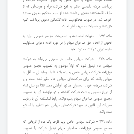
پرداخت هزینه دادرسی حكم به نفع شركت‌اجراء و هزینه‌ای كه از
طرف اقامه‌كننده دعوی پرداخت شده از مبلغ محكوم به وی مسترد
خواهد شد. ‌در صورت محكومیت اقامه‌كنندگان دعوی پرداخت كلیه
هزینه‌ها و خسارات به عهده آنان است.
ماده 277 - مقررات اساسنامه و تصمیمات مجامع عمومی نباید به
نحوی از انحاء حق صاحبان سهام را در مورد اقامه دعوای مسئولیت
علیه‌مدیران شركت محدود نماید.
ماده 278 - شركت سهامی خاص در صورتی می‌تواند به شركت
سهامی عام تبدیل شود كه اولاً موضوع به تصویب مجمع عمومی
فوق‌العاده‌شركت سهامی خاص رسیده باشد ثانیاً سرمایه آن حداقل به
میزانی باشد كه برای شركت‌های سهامی عام مقرر شده است و یا
شركت سرمایه خود را به‌میزان مذكور افزایش دهد. ثالثاً دو سال تمام
از تاریخ تأسیس و ثبت شركت گذشته و دو ترازنامه آن به تصویب
مجمع عمومی صاحبان سهام رسیده‌باشد. رابعاً اساسنامه آن با رعایت
مقررات این قانون در مورد شركت‌های سهامی عام تنظیم یا اصلاح
شده باشد.
ماده 279 - شركت سهامی خاص باید ظرف یك ماه از تاریخی كه
مجمع عمومی فوق‌العاده صاحبان سهام تبدیل شركت را تصویب