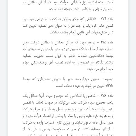
هستند متضامناً مسئول‌خساراتی خواهند بود كه از آن بطلان به
صاحبان سهام و اشخاص ثالث متوجه شده است.
ماده 274 - دادگاهی كه حكم بطلان شركت را صادر می‌نماید باید
ضمن حكم خود یك یا چند نفر را به عنوان مدیر تصفیه تعیین كند
تا بر طبق‌مقررات این قانون انجام وظیفه نمایند.
ماده 275 - در هر مورد كه بر اثر انحلال یا بطلان شركت مدیر
تصفیه باید از طرف دادگاه تعیین شود و مدیر یا مدیران تصفیه‌ای كه
توسط دادگاه‌تعیین شده‌اند حاضر به قبول سمت مدیریت تصفیه
نباشند دادگاه امر تصفیه را به اداره تصفیه امور ورشكستگی حوزه
خود ارجاع می‌نماید.
‌تبصره - تعیین حق‌الزحمه مدیر یا مدیران تصفیه‌ای كه توسط
دادگاه تعیین می‌شوند به عهده دادگاه است.
ماده 276 - شخص یا اشخاصی كه مجموع سهام آنها حداقل یك
پنجم مجموع سهام شركت باشد می‌توانند در صورت تخلف یا تقصیر
رئیس و‌اعضاء هیأت مدیره و یا مدیر عامل به نام و از طرف شركت
و به هزینه خود علیه رئیس یا تمام یا بعضی از اعضاء هیأت مدیره و
مدیر عامل اقامه دعوی‌نمایند و جبران كلیه خسارات وارده به شركت
را از آنها مطالبه كنند. ‌در صورت محكومیت رئیس یا هر یك از
اعضاء هیأت مدیره یا مدیر عامل به جبران خسارات شركت و