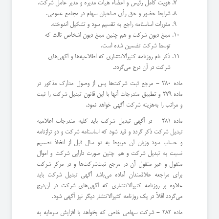
هویت كامل رئیس و اعضاء هیأت مدیره و مدیر عامل شركت.
شرایط حضور و حق رأی صاحبان سهام در مجامع عمومی.
مقررات اساسنامه راجع به تقسیم سود و تشكیل اندوخته.
مبلغ دیون شركت و هم چنین مبلغ دیون اشخاص ثالث كه
توسط شركت تضمین شده است.
ذكر نام روزنامه كثیرالانتشاری كه اطلاعیه‌ها و آگهی‌های
شركت در آن درج می‌گردد.
ماده 280 - مرجع ثبت شركت‌ها پس از وصول مدارك مذكور در
ماده 279 و تطبیق مندرجات آنها با این قانون تبدیل شركت را ثبت
و مراتب را به‌هزینه شركت آگهی خواهد نمود.
ماده 281 - در آگهی تبدیل شركت باید كلیه مندرجات اعلامیه
تبدیل شركت ذكر گردد و قید شود كه اساسنامه شركت و دو ترازنامه
و حساب سود و‌زیان آن مربوط به دو سال قبل از اتخاذ تصمیم
نسبت به تبدیل شركت و هم چنین صورت دارایی شركت و اموال
منقول و غیر منقول آن در مرجع ثبت‌شركت‌ها و در مركز شركت
برای مراجعه علاقمندان آماده می‌باشد آگهی تبدیل شركت باید
علاوه بر روزنامه كثیرالانتشاری كه آگهی‌های شركت در آن‌درج
می‌گردد اقلاً در یك روزنامه كثیرالانتشار دیگر نیز آگهی شود.
ماده 282 - شركت سهامی خاص كه بخواهد با افزایش سرمایه به