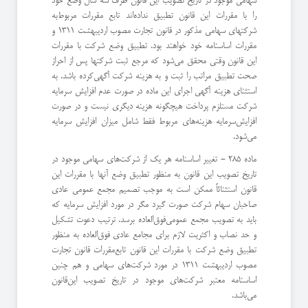
سهامی موجود در تاریخ تصویب این قانون ظرف سه سال وضع خود
را با مقررات این قانون تطبیق نداده‌اند تابع مقررات مربوط‌به
شركتهای سهامی مذكور در قانون تجارت مصوب اردیبهشت 1311 و
مقررات اساسنامه خود خواهند بود. ‌تطبیق وضع شركت با مقررات
این قانون وقتی محقق می‌شود كه مرجع ثبت شركتها پس از احراز
صحت تطبیق مراتب را ثبت و به هزینه شركت آگهی‌كرده باشد. ‌به
استثنای هزینه آگهی اجرای این ماده در صورت عدم افزایش سرمایه
شركت مستلزم پرداخت هیچگونه هزینه دیگری نیست و در صورت
افزایش‌سرمایه هزینه‌های مربوط فقط شامل میزان افزایش سرمایه
می‌شود.
ماده 285 - تغییر اساسنامه هر یك از شركت‌های سهامی موجود در
تاریخ تصویب این قانون به منظور تطبیق وضع آنها با مقررات این
قانون استثنائاً‌ ممكن است به موجب تصمیم مجمع عمومی عادی
صاحبان سهام شركت صورت گیرد مگر در مورد افزایش سرمایه كه
باید به تصویب مجمع عمومی‌فوق‌العاده برسد. ترتیب دعوت تشكیل
و حد نصاب و اكثریت لازم برای مجامع عادی فوق‌العاده به منظور
تطبیق وضع شركت با مقررات این قانون تابع‌مقررات قانون تجارت
مصوب اردیبهشت 1311 در مورد شركت‌های سهامی و هم چنین
اساسنامه معتبر شركت‌های موجود در تاریخ تصویب این‌قانون
می‌باشد.