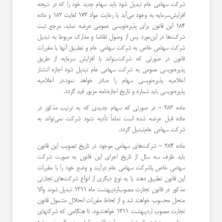
شركت سهامی عام تبدیل شود باید سهام جدید خود را كه در نتیجه
افزایش‌سرمایه به وجود می‌آید با رعایت مواد 173 لغایت 182 و ماده
184 این قانون برای پذیره‌نویسی عمومی عرضه نماید. مرجع ثبت
شركت‌ها در این‌مورد پس از وصول تقاضا و مدارك مربوط به تبدیل
شركت سهامی خاص به شركت سهامی عام و تطبیق آنها با مقررات
قانون در صورتی كه شركت‌بتواند با افزایش سرمایه از طریق
پذیره‌نویسی عمومی به شركت سهامی عام تبدیل شود اجازه انتشار
اعلامیه پذیره‌نویسی سهام را صادر خواهد نمود.‌در اعلامیه
پذیره‌نویسی باید شماره و تاریخ اجازه‌نامه مزبور قید گردد.
ماده 283 - در صورتی كه سهام جدیدی كه به ترتیب مذكور در
ماده قبل عرضه شده است تماماً تأدیه نشود شركت نمی‌تواند به
شركت سهامی عام‌تبدیل گردد.
ماده 284 - شركت‌های سهامی موجود در تاریخ تصویب این قانون
باید ظرف سه سال از تاریخ اجرای این قانون به صورت شركت
سهامی خاص یا‌شركت سهامی عام درآیند و وضع خود را با مقررات
این قانون تطبیق دهند یا به نوع دیگری از انواع شركت‌های تجارتی
مذكور در قانون تجارت مصوب‌اردیبهشت ماه 1311 تبدیل شوند والا
منحل محسوب خواهند شد و از لحاظ مقررات انحلال مشمول قانون
تجارت مصوب اردیبهشت 1311 خواهند‌بود. ‌تا هنگامی كه شركتهای