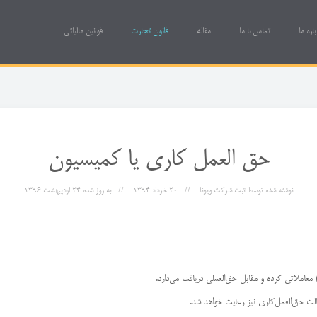
باره ما
تماس با ما
مقاله
قانون تجارت
قوانین مالیاتی
حق العمل کاری یا کمیسیون
نوشته شده توسط
ثبت شرکت ویونا
20 خرداد 1394
به روز شده
24 ارديبهشت 1396