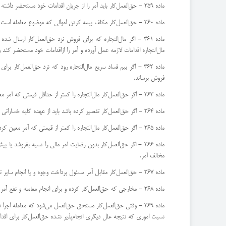
ماده 359 - حق‌العمل‌كار باید آمر را از جریان اقدامات خود مستحضر داشته و مخصوصاً صورت انجام مأموریت این نكته را فوریت او‌اطلاع دهد.
ماده 360 - حق‌العمل‌كار مكلف بیمه كردن اموالی كه موضوع معامله است نیست مگر اینكه آمر دستور داده باشد.
ماده 361 - اگر مال‌التجاره كه برای فروش نزد حق‌العمل‌كار ا
مال‌التجاره اقدامات لازمه عمل آورده و آمر را از‌اقدامات خود مستحضر كند
ماده 362 - اگر بیم فساد سریع مال‌التجاره رود كه نزد حق‌العمل‌ك
فروش برساند.
ماده 363 - اگر حق‌العمل‌كار مال‌التجاره را كمتر از حداقل قیمتی كه آمر معین كرده فروش رساند مسئول تفاوت خواهد بود مگر اینكه ثابت‌نماید از ضرر بیشتری احتراز كرده و تحصیل اجازه آمر موقع مقدور نبوده است.
ماده 364 - اگر حق‌العمل‌كار تقصیر كرده باشد باید از عهده كلیه خساراتی نیز كه از عدم رعایت دستور آمر ناشی شده برآید.
ماده 365 - اگر حق‌العمل‌كار مال‌التجاره را كمتر از قیمتی كه آمر معین كرده بخرد و یا بیشتر از قیمتی كه آمر تعیین نموده فروش رساند حق‌استفاده از تفاوت نداشته و باید آن را حساب آمر محسوب دارد.
ماده 366 - اگر حق‌العمل‌كار بدون رضایت آمر مالی را نسیه بفر
مخالف آمر.
ماده 367 - حق‌العمل‌كار مقابل آمر مسئول پرداخت وجوه و یا انجام سایر تعهدات طرف معامله نیست مگر اینكه مجاز معامله اعتبار نبوده‌و یا شخصاً ضمانت طرف معامله را كرده و یا عرف تجارتی بلد او را مسئول قرار دهد.
ماده 368 - مخارجی كه حق‌العمل‌كار كرده و برای انجام معامله و نفع آمر لازم بوده و همچنین هر مساعده كه نفع آمر داده باشد باید اصلاً و‌منفعتاً حق‌العمل‌كار مسترد شود. ‌حق‌العمل‌كار می‌تواند مخارج انبارداری و حمل و نقل را نیز حساب آمر گذارد.
ماده 369 - وقتی حق‌العمل‌كار مستحق حق‌العمل می‌شود كه معامله اجرا شده و یا عدم اجرای آن مستند فعل آمر باشد.
‌نسبت اموری كه نتیجه علل دیگری انجام‌پذیر نشده حق‌العمل‌كار برای ا