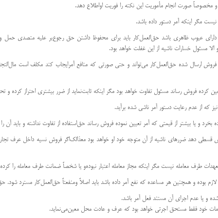
رسال شده دارای عیوب ظاهری باشد حق‌العمل‌كار باید برای محفوظ داشتن حق رجوع‌بر علیه متصدی ح
 و الا مسئول خسارات ناشیه از این غفلت خواهد بود.
ار برای فروش ارسال شده حق‌العمل‌كار می‌تواند و حتی صورتی كه منافع آمر‌ایجاب كند مكلف است مال‌التجا
وشد یا پیش قسطی دهد ضررهای ناشیه از آن متوجه خود او خواهد بود معذالك‌اگر فروش نسیه داخل عرف
قدامات خود فقط مستحق اجرتی خواهد بود كه عرف و عادت محل معین‌می‌نماید.