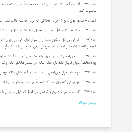
ماده 370 - اگر حق‌العمل‌كار نادرستی كرده و مخصوصاً موردی كه 
محسوب كند.
‌تبصره - دستور فوق مانع از اجرای مجازاتی كه برای خیانت امانت مقرر ا
ماده 371 - حق‌العمل‌كار مقابل آمر برای وصول مطالبات خود از او نسبت اموالی كه موضوع معامله بوده و یا نسبت قیمتی كه اخذ كرده -‌حق حبس خواهد داشت.
ماده 372 - اگر فروش مال ممكن نشده و یا آمر از اجازه فروش رجوع كر
نبوده و آنجا نماینده نیز نداشته باشد فروش بدون حضور او یا نماینده او عمل
ماده 373 - اگر حق‌العمل‌كار مأمور خرید یا فروش مال‌التجاره یا اس
بوده شخصاً عنوان‌خریدار نگاه دارد مگر اینكه آمر دستور مخالفی داده باشد.
ماده 374 - مورد ماده فوق حق‌العمل‌كار باید قیمت را بر طبق مظنه بورسی یا نرخ بازار روزی كه وكالت خود را انجام می‌دهد منظور دارد و‌حق خواهد داشت كه هم حق‌العمل و هم مخارج عادیه حق‌العمل‌كار را برداشت كند.
ماده 375 - هر موردی كه حق‌العمل‌كار شخصاً می‌تواند خریدار یا فروشنده واقع شود اگر معامله را آمر بدون تعیین طرف معامله اطلاع دهد‌خود طرف معامله محسوب خواهد شد.
ماده 376 - اگر آمر از امر خود رجوع كرده و حق‌العمل‌كار قبل از ارسال خبر انجام معامله از این رجوع مستحضر گردد دیگر نمی‌تواند شخصاً‌خریدار یا فروشنده واقع شود.
نوشتن دیدگاه