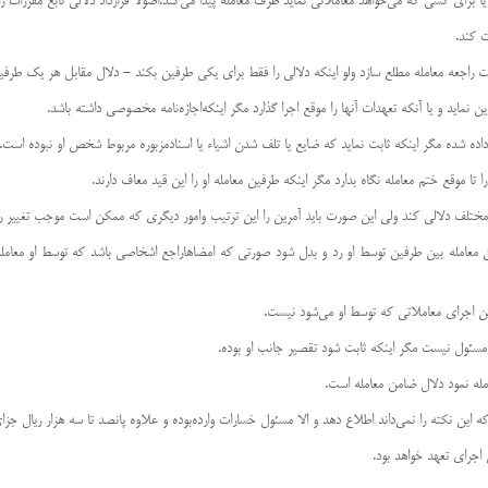
اجع آن معامله بین طرفین توسط او رد و بدل شود صورتی كه امضاها‌راجع اشخاصی باشد كه توسط او معام