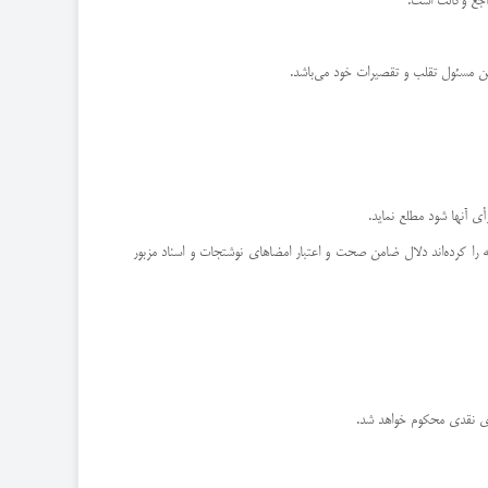
له را كرده‌اند دلال ضامن صحت و اعتبار امضاهای نوشتجات و اسناد مزبور