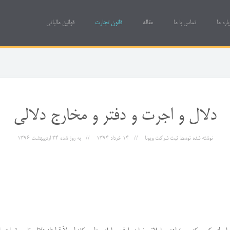
باره ما
تماس با ما
مقاله
قانون تجارت
قوانین مالیاتی
دلال و اجرت و دفتر و مخارج دلالی
نوشته شده توسط
ثبت شرکت ویونا
14 خرداد 1394
به روز شده
24 ارديبهشت 1396