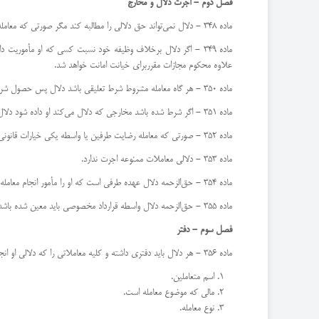
‌فصل دوم - اجرت دلال و مخارج
ماده 348 - دلال نمی‌تواند حق دلالی را مطالبه كند مگر صورتی كه معامله راهنمایی یا وساطت او تمام شده باشد.
ماده 349 - اگر دلال برخلاف وظیفه خود نسبت كسی كه او مأمور
علاوه محكوم مجازات مقرر‌برای خیانت امانت خواهد شد.
ماده 350 - هر گاه معامله مشروط شرط تعلیقی باشد دلال پس حصول شرط مستحق اجرت خواهد بود.
ماده 351 - اگر شرط شده باشد مخارجی كه دلال می‌كند او داده شود دلال مستحق اخذ مخارج خواهد بود ولو آنكه معامله سر نگیرد. همین‌ترتیب موردی نیز جاری است كه عرف تجارتی محل پرداخت مخارجی كه دلال كرده حكم كند.
ماده 352 - صورتی كه معامله رضایت طرفین یا واسطه یكی خیارات قانونی فسخ بشود حق مطالبه دلالی دلال سلب نمی‌شود‌مشروط بر اینكه فسخ معامله مستند دلال نباشد.
ماده 353 - دلالی معاملات ممنوعه اجرت ندارد.
ماده 354 - حق‌الزحمه دلال عهده طرفی است كه او را مأمور انجام معامله نموده مگر اینكه قرارداد خصوصی غیر این ترتیب را مقرر بدارد.
ماده 355 - حق‌الزحمه دلال واسطه قرارداد مخصوصی باید معین شده باشد و الا محكمه با رجوع اهل خبره و رعایت مقتضیات زمانی و‌مكانی و نوع معامله حق‌الزحمه را معین خواهد كرد.
فصل سوم - دفتر
ماده 356 - هر دلال باید دفتری داشته و كلیه معاملاتی را كه دلالی او انجام گرفته ترتیب ذیل آن ثبت نماید:
اسم متعاملین.
مالی كه موضوع معامله است.
نوع معامله.