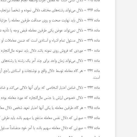
ماده 335 - دلال كسی است كه مقابل اجرت واسطه انجام معاملاتی شده یا برای كسی كه می‌خواهد معاملاتی نماید طرف معامله پیدا می‌كند.‌اصولاً قرارداد دلالی تابع مقررات راجع وكالت است.
ماده 336 - دلال می‌تواند رشته‌های مختلف دلالی نموده و شخصاً نیزتجارت كند.
ماده 337 - دلال باید نهایت صحت و روی صداقت طرفین معامله را جزئیات راجعه معامله مطلع سازد ولو اینكه دلالی را فقط برای یكی‌ طرفین بكند - دلال مقابل هر یك طرفین مسئول تقلب و تقصیرات خود می‌باشد.
ماده 338 - دلال نمی‌تواند عوض یكی طرفین معامله قبض وجه یا تأدیه دین نماید و یا آنكه تعهدات آنها را موقع اجرا گذارد مگر اینكه‌اجازه‌نامه مخصوصی داشته باشد.
ماده 339 - دلال مسئول تمام اشیاء و اسنادی است كه ضمن معاملات او داده شده مگر اینكه ثابت نماید كه ضایع یا تلف شدن اشیاء یا اسناد‌مزبوره مربوط شخص او نبوده است.
ماده 340 - موردی كه فروش روی نمونه باشد دلال باید نمونه مال‌التجاره را تا موقع ختم معامله نگاه بدارد مگر اینكه طرفین معامله او را ‌این قید معاف دارند.
ماده 341 - دلال می‌تواند زمان واحد برای چند آمر یك رشته یا رشته‌های مختلف دلالی كند ولی این صورت باید آمرین را این ترتیب و‌امور دیگری كه ممكن است موجب تغییر رأی آنها شود مطلع نماید.
ماده 342 - هر گاه معامله توسط دلال واقع و نوشتجات و اسنادی ر
است.
ماده 343 - دلال ضامن اعتبار اشخاصی كه برای آنها دلالی می‌كند و ضامن اجرای معاملاتی كه توسط او می‌شود نیست.
ماده 344 - دلال خصوص ارزش یا جنس مال‌التجاره كه مورد معامله بوده مسئول نیست مگر اینكه ثابت شود تقصیر جانب او بوده.
ماده 345 - هر گاه طرفین معامله یا یكی آنها اعتبار تعهد شخص دلال معامله نمود دلال ضامن معامله است.
ماده 346 - صورتی كه دلال نفس معامله منتفع یا سهیم باشد باید طرفی كه این نكته را نمی‌داند اطلاع دهد و الا مسئول خسارات وارده‌بوده و علاوه پانصد تا سه هزار ریال جزای نقدی محكوم خواهد شد.
ماده 347 - صورتی كه دلال معامله سهیم باشد با آمر خود متضامناً مسئول اجرای تعهد خواهد بود.