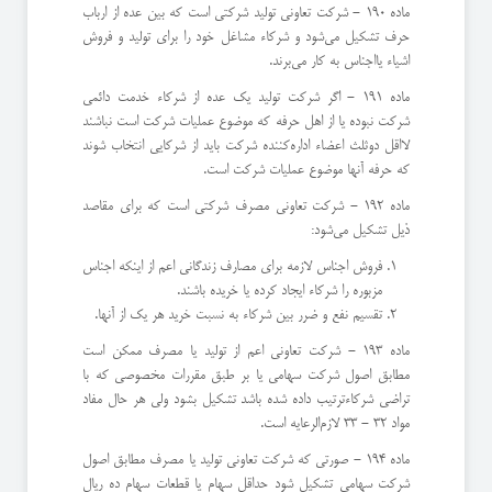
ماده 190 - شركت تعاونی تولید شركتی است كه بین عده از ارباب
حرف تشكیل می‌شود و شركاء مشاغل خود را برای تولید و فروش
اشیاء یا‌اجناس به كار می‌برند.
ماده 191 - اگر شركت تولید یك عده از شركاء خدمت دائمی
شركت نبوده یا از اهل حرفه كه موضوع عملیات شركت است نباشند
لااقل دو‌ثلث اعضاء اداره‌كننده شركت باید از شركایی انتخاب شوند
كه حرفه آنها موضوع عملیات شركت است.
ماده 192 - شركت تعاونی مصرف شركتی است كه برای مقاصد
ذیل تشكیل می‌شود:
فروش اجناس لازمه برای مصارف زندگانی اعم از اینكه اجناس
مزبوره را شركاء ایجاد كرده یا خریده باشند.
تقسیم نفع و ضرر بین شركاء به نسبت خرید هر یك از آنها.
ماده 193 - شركت تعاونی اعم از تولید یا مصرف ممكن است
مطابق اصول شركت سهامی یا بر طبق مقررات مخصوصی كه با
تراضی شركاء‌ترتیب داده شده باشد تشكیل بشود ولی هر حال مفاد
مواد 32 - 33 لازم‌الرعایه است.
ماده 194 - صورتی كه شركت تعاونی تولید یا مصرف مطابق اصول
شركت سهامی تشكیل شود حداقل سهام یا قطعات سهام ده ریال