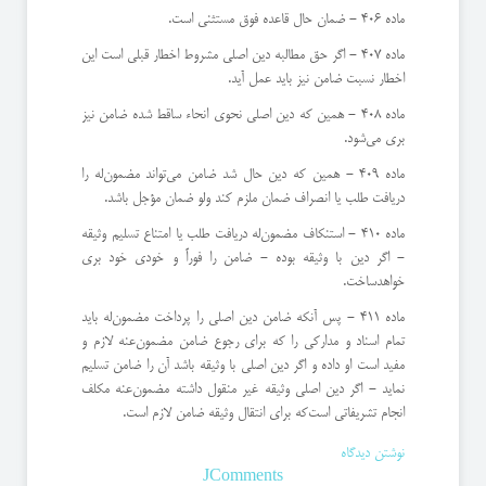
ماده 406 - ضمان حال قاعده فوق مستثنی است.
ماده 407 - اگر حق مطالبه دین اصلی مشروط اخطار قبلی است این
اخطار نسبت ضامن نیز باید عمل آید.
ماده 408 - همین كه دین اصلی نحوی انحاء ساقط شده ضامن نیز
بری می‌شود.
ماده 409 - همین كه دین حال شد ضامن می‌تواند مضمون‌له را
دریافت طلب یا انصراف ضمان ملزم كند ولو ضمان مؤجل باشد.
ماده 410 - استنكاف مضمون‌له دریافت طلب یا امتناع تسلیم وثیقه
- اگر دین با وثیقه بوده - ضامن را فوراً و خودی خود بری
خواهد‌ساخت.
ماده 411 - پس آنكه ضامن دین اصلی را پرداخت مضمون‌له باید
تمام اسناد و مداركی را كه برای رجوع ضامن مضمون‌عنه لازم و
مفید است‌ او داده و اگر دین اصلی با وثیقه باشد آن را ضامن تسلیم
نماید - اگر دین اصلی وثیقه غیر منقول داشته مضمون‌عنه مكلف
انجام تشریفاتی است‌كه برای انتقال وثیقه ضامن لازم است.
نوشتن دیدگاه
JComments