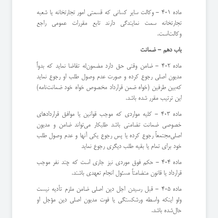
ماده 401 - وكالت سایر كسانی كه قسمتی امور تجارتخانه یا شعبه
تجارتخانه سمت نمایندگی دارند تابع مقررات عمومی راجع
وكالت‌است.
باب دهم - ضمانت
ماده 402 - ضامن وقتی حق دارد مضمون‌له تقاضا نماید كه بدواً
مدیون اصلی رجوع كرده و صورت عدم وصول طلب او رجوع نماید
كه‌بین طرفین (‌خواه ضمن قرارداد مخصوص خواه خود ضمانت‌نامه)
این ترتیب مقرر شده باشد.
ماده 403 - كلیه مواردی كه موجب قوانین یا موافق قراردادهای
خصوصی ضمانت تضامنی باشد طلبكار می‌تواند ضامن و مدیون
اصلی‌مجتمعاً رجوع كرده یا پس رجوع یكی آنها و عدم وصول طلب
خود برای تمام یا بقیه طلب دیگری رجوع نماید
ماده 404 - حكم فوق موردی نیز جاری است كه چند نفر موجب
قرارداد یا قانون متضامناً مسئول انجام تعهدی باشند.
ماده 405 - قبل رسیدن اجل دین اصلی ضامن ملزم تأدیه نیست
ولو اینكه واسطه ورشكستگی یا فوت مدیون اصلی دین مؤجل او
حال‌شده باشد.