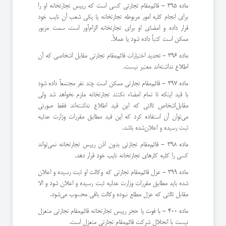
ماده 395 - قائم‌مقام تجارتی كسی است كه رییس تجارتخانه او را
برای انجام كلیه امور مربوطه تجارتخانه یا یكی شعب آن نایب خود
قرار داده‌ و امضای او برای تجارتخانه الزام‌آور است. ‌سمت مزبور
ممكن است كتباً داده شود یا عملاً.
ماده 396 - تحدید اختیارات قائم‌مقام تجارتی مقابل اشخاصی كه آن
اطلاع نداشته‌اند معتبر نیست.
ماده 397 - قائم‌مقام تجارتی ممكن است چند نفر مجتمعاً داده شود
با قید اینكه تا تمام امضاء نكنند تجارتخانه ملزم نخواهد شد ولی
مقابل‌اشخاص ثالثی كه این قید اطلاع نداشته‌اند فقط صورتی
می‌توان آن استفاده كرد كه این قید مطابق مقررات وزارت عدلیه
ثبت رسیده و اعلان‌شده باشد.
ماده 398 - قائم‌مقام تجارتی بدون اذن رییس تجارتخانه نمی‌تواند
كسی را كلیه كارهای تجارتخانه نایب خود قرار دهد.
ماده 399 - عزل قائم‌مقام تجارتی كه وكالت او ثبت رسیده و اعلان
شده باید مطابق مقررات وزارت عدلیه ثبت رسیده و اعلان شود و الا
‌مقابل ثالثی كه عزل مطلع نبوده وكالت باقی محسوب می‌شود.
ماده 400 - با فوت یا حجر رییس تجارتخانه قائم‌مقام تجارتی منعزل
نیست با انحلال شركت قائم‌مقام تجارتی منعزل است.