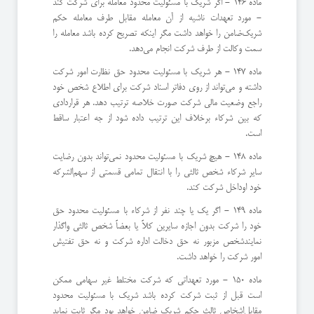
ماده 146 - اگر شریك با مسئولیت محدود معامله برای شركت كند
- مورد تعهدات ناشیه از آن معامله مقابل طرف معامله حكم
شریك‌ضامن را خواهد داشت مگر اینكه تصریح كرده باشد معامله را
سمت وكالت از طرف شركت انجام می‌دهد.
ماده 147 - هر شریك با مسئولیت محدود حق نظارت امور شركت
داشته و می‌تواند از روی دفاتر اسناد شركت برای اطلاع شخص خود
راجع‌ وضعیت مالی شركت صورت خلاصه ترتیب دهد. ‌هر قراردادی
كه بین شركاء برخلاف این ترتیب داده شود از جه اعتبار ساقط
است.
ماده 148 - هیچ شریك با مسئولیت محدود نمی‌تواند بدون رضایت
سایر شركاء شخص ثالثی را با انتقال تمامی قسمتی از سهم‌الشركه
خود او‌داخل شركت كند.
ماده 149 - اگر یك یا چند نفر از شركاء با مسئولیت محدود حق
خود را شركت بدون اجازه سایرین كلاً یا بعضاً شخص ثالثی واگذار
نمایند‌شخص مزبور نه حق دخالت اداره شركت و نه حق تفتیش
امور شركت را خواهد داشت.
ماده 150 - مورد تعهداتی كه شركت مختلط غیر سهامی ممكن
است قبل از ثبت شركت كرده باشد شریك با مسئولیت محدود
مقابل‌اشخاص ثالث حكم شریك ضامن خواهد بود مگر ثابت نماید