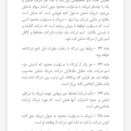
تجارتی تحت اسم مخصوصی بین یك یا چند نفر شریك ضامن و
یك یا چند‌نفر شریك با مسئولیت محدود بدون انتشار سهام تشكیل
می‌شود. ‌شریك ضامن مسئول كلیه قروضی است كه ممكن است
علاوه بر دارایی شركت پیدا شود - شریك با مسئولیت محدود كسی
است كه مسئولیت او‌فقط تا میزان سرمایه است كه شركت گذارده و
یا بایستی بگذارد. ‌ اسم شركت باید عبارت (‌شركت مختلط) و لااقل
اسم یكی از شركاء ضامن قید شود.
ماده 142 - روابط بین شركاء با رعایت مقررات ذیل تابع شركتنامه
خواهد بود.
ماده 143 - هر یك از شركاء با مسئولیت محدود كه اسمش جزء
اسم شركت باشد مقابل طلبكاران شركت شریك ضامن محسوب
خواهد شد. ‌هر قراری كه برخلاف این ترتیب بین شركاء داده شده
باشد مقابل اشخاص ثالث بی‌اثر است.
ماده 144 - اداره شركت مختلط غیر سهامی عهده شریك یا شركای
ضامن و حدود اختیارات آنها همان است كه مورد شركاء شركت
تضامنی‌مقرر است.
ماده 145 - شریك با مسئولیت محدود نه عنوان شریك حق اداره
كردن شركت را دارد نه اداره امور شركت از وظایف او است.