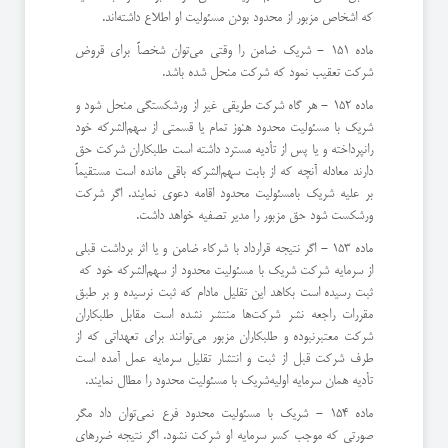
كه اشخاص مزبور از محدود بودن مسئولیت او اطلاع داشته‌اند.
ماده 151 - شریك ضامن را وقتی می‌توان شخصاً برای قروض
شركت تعقیب نمود كه شركت منحل شده باشد.
ماده 152 - هر گاه شركت طریقی غیر از ورشكستگی منحل شود و
شریك با مسئولیت محدود هنوز تمام یا قسمتی از سهم‌الشركه خود
را‌نپرداخته و یا پس از تأدیه مسترد داشته است طلبكاران شركت حق
دارند معادله آنچه كه از بابت سهم‌الشركه باقی مانده است مستقیماً
بر علیه شریك با‌مسئولیت محدود اقامه دعوی نمایند. اگر شركت
ورشكست شود حق مزبور را مدیر تصفیه خواهد داشت.
ماده 153 - اگر نتیجه قرارداد با شركاء ضامن و یا اثر برداشت قبلی
از سرمایه شركت شریك با مسئولیت محدود از سهم‌الشركه خود كه ‌
ثبت رسیده است بكاهد این تقلیل مادام كه ثبت نرسیده و بر طبق
مقررات راجعه نشر شركت‌ها منتشر نشده است مقابل طلبكاران
شركت معتبر‌نبوده و طلبكاران مزبور می‌توانند برای تعهداتی كه از
طرف شركت قبل از ثبت و انتشار تقلیل سرمایه عمل آمده است
تأدیه همان سرمایه اولیه‌شریك با مسئولیت محدود را مطال نمایند.
ماده 154 - شریك با مسئولیت محدود فرع نمی‌توان داد مگر
صورتی كه موجب كسر سرمایه او شركت نشود. ‌اگر نتیجه ضررهای