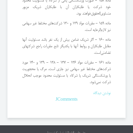
ماده 158 - صورت ورشكستگی یكی از شركاء با مسئولیت محدود
خود شركت یا طلبكاران آن با طلبكاران شریك مزبور
متساوی‌الحقوق‌خواهند بود.
ماده 159 - مقررات مواد 129 و 130 شركت‌های مختلط غیر سهامی
نیز لازم‌الرعایه است.
ماده 160 - اگر شریك ضامن بیش از یك نفر باشد مسئولیت آنها
مقابل طلبكاران و روابط آنها با یكدیگر تابع مقررات راجع شركتهای
تضامنی‌است.
ماده 161 - مقررات مواد 136 - 137 - 138 - 139 و 140 مورد
شركت‌های مختلط غیر سهامی نیز جاری است. ‌مرگ یا محجوریت
یا ورشكستگی شریك یا شركاء با مسئولیت محدود موجب انحلال
شركت نمی‌شود.
نوشتن دیدگاه
JComments