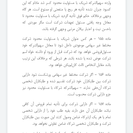
وارده سهم‌الشركه شریك با مسئولیت محدود كسر شد مادام كه این
كمبود جبران نشده تأدیه هر ربح یا منفعتی او ممنوع است. ‌هر گاه
وجهی برخلاف حكم فوق تأدیه گردید شریك با مسئولیت محدود تا
معادل وجه یافتی مسئول تعهدات شركت است مگر موردی كه
با‌حسن نیت و اعتبار بیلان مرتبی وجهی گرفته باشد.
ماده 155 - هر كس عنوان شریك با مسئولیت محدود شركت
مختلط غیر سهامی موجودی داخل شود تا معادل سهم‌الشركه خود
مسئول‌قروضی خواهد بود كه شركت قبل از ورود او داشته خواه اسم
شركت عوض شده یا نشده باشد. ‌هر شرطی كه برخلاف این ترتیب
باشد مقابل اشخاص ثالث كان‌لم‌یكن خواهد بود.
ماده 156 - اگر شركت مختلط غیر سهامی ورشكست شود دارایی
شركت بین طلبكاران خود شركت تقسیم شده و طلبكاران شخصی
شركاء آن‌حقی ندارند - سهم‌الشركه شركاء با مسئولیت محدود نیز
جزو دارایی شركت محسوب است.
ماده 157 - اگر دارایی شركت برای تأدیه تمام قروض آن كافی
نباشد طلبكاران آن حق دارند بقیه طلب خود را از دارایی شخصی
تمام یا هر یك از‌شركاء ضامن وصول كنند این صورت بین طلبكاران
شركت و طلبكاران شخصی شركاء ضامن تفاوتی نخواهد بود.