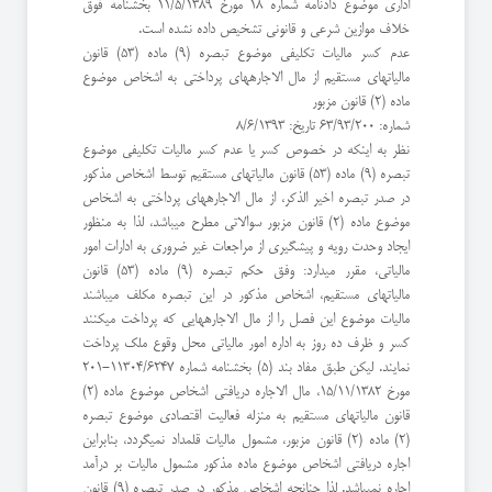
اداری موضوع دادنامه شماره 18 مورخ 11/5/1389 بخشنامه فوق
خلاف موازین شرعی و قانونی تشخیص داده نشده است.
عدم کسر مالیات تکلیفی موضوع تبصره (9) ماده (53) قانون
مالیاتهای مستقیم از مال الاجارههای پرداختی به اشخاص موضوع
ماده (2) قانون مزبور
شماره: 63/93/200 تاریخ: 8/6/1393
نظر به اینکه در خصوص کسر یا عدم کسر مالیات تکلیفی موضوع
تبصره (9) ماده (53) قانون مالیاتهای مستقیم توسط اشخاص مذکور
در صدر تبصره اخیر الذکر، از مال الاجارههای پرداختی به اشخاص
موضوع ماده (2) قانون مزبور سوالاتی مطرح میباشد، لذا به منظور
ایجاد وحدت رویه و پیشگیری از مراجعات غیر ضروری به ادارات امور
مالیاتی، مقرر میدارد: وفق حکم تبصره (9) ماده (53) قانون
مالیاتهای مستقیم، اشخاص مذکور در این تبصره مکلف میباشند
مالیات موضوع این فصل را از مال الاجارههایی که پرداخت میکنند
کسر و ظرف ده روز به اداره امور مالیاتی محل وقوع ملک پرداخت
نمایند. لیکن طبق مفاد بند (5) بخشنامه شماره 11304/6247-201
مورخ 15/11/1382، مال الاجاره دریافتی اشخاص موضوع ماده (2)
قانون مالیاتهای مستقیم به منزله فعالیت اقتصادی موضوع تبصره
(2) ماده (2) قانون مزبور، مشمول مالیات قلمداد نمیگردد، بنابراین
اجاره دریافتی اشخاص موضوع ماده مذکور مشمول مالیات بر درآمد
اجاره نمیباشد. لذا چنانچه اشخاص مذکور در صدر تبصره (9) قانون