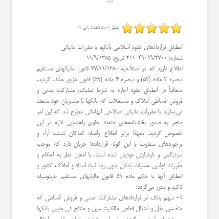
1396
امتیاز 5.00 (تعداد رای 1)
انطباق قراردادهای عقود اسلامی بانکها با مقررات مالیاتی
شماره: 41019/2700-211 تاریخ: 11/9/1385
اطلاع دارید که در اصلاحیه 27/11/1380 قانون مالیاتهای مستقیم
تبصره 2 ماده (52) و تبصره 4 ماده (59) قانون مزبور حذف گردید.
متعاقباً در انطباق عقود اجاره به شرط تملیک، مشارکت مدنی و
فروش اقساطی املاک و مستغلات که بانکها با مشتریان خود منعقد
می‌نمایند با مقررات مالیاتی اصلاحی ابهاماتی مطرح شد که این امر
منجر به صدور بخشنامه‌های متعدد حاوی راهنمایی لازم در این
خصوص گردید. معهذا برابر اطلاع واصله کماکان تشتت آراء و
برخوردهای متفاوت با این گونه قراردادها جریان دارد که موجب
سردرگمی و نارضایتی مودیان شده است. با امعان نظر به احکام و
مقررات قوانین عملیات بانکی بدون ربا، ثبت اسناد و املاک کشور و
انطباق آنها با حکم ماده 59 قانون مالیاتهای مستقیم بدینوسیله
تاکید و مقرر می‌گردد:
۱- سهم بانک در قراردادهای مشارکت مدنی و فروش اقساطی که
متضمن نقل و انتقال قطعی مالکیت عین و منافع فی مابین بانکها