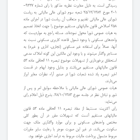
رسیدگی است، به دلیل مغایرت نظریه مذکور با رای شماره 9227-
201 مورخ 25/12/1382 شعبه سوم شورای عالی مالیاتی به ریاست
شورای عالی مالیاتی تقدیم و متعاقب آن ریاست شورا در اجرای ماده
258 اصلاحی قانون مالیاتهای مستقیم موضوع را جهت اتخاذ تصمیم
به هیات عمومی شورا محول نموده‌اند. مسئله راجع به مواردیست که
واحدهای مسکونی با وجود شمول قاعده کاربری مسکونی نسبت به
آنها، عملاً برای استفاده غیر مسکونی (تجاری، اداری و غیره) به
مستاجر واگذار میشوند و با وجود این مالکین این گونه املاک مدعی
استحقاق برخورداری از تسهیلات موضوع تبصره 11 الحاقی ماده 53
قانون مالیاتهای مستقیم می‌باشند و بدلیل وجود ابهام در قسمت
اخیر تبصره یاد شده شعبات شورا در صدور آراء نظرات مغایر ابراز
می‌دارند.
هیات عمومی شورای عالی مالیاتی با ملاحظه سوابق امر و پس از
شور و تبادل نظر در جلسه مورخ 28/10/1383، بشرح ذیل اعلام رای
می‌نماید:
رای اکثریت: مستنبط از مفاد تبصره 11 الحاقی ماده 53 قانون
مالیاتهای مستقیم آنست که تسهیلات مقرر در آن بطور کلی
مختص واحدهای مسکونی و برای موارد واگذاری ملک جهت
سکونت می‌باشد، در غیر این صورت موجر با رعایت سایر مقررات
مربوط مشمول پرداخت مالیات مربوط به درآمد اجاری خواهد بود.