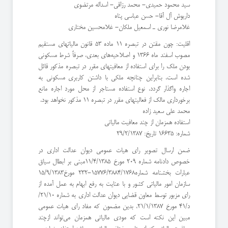
سید محمود حمیدی- محمد رزاقی- اسداله مرتضوی
داریوش آل آقا- حسن عباسی پناه
غلامرضا نوری ـ اسمعیل ملکان- غلامحسین مختاری
اقلیت: چون مقنن در تبصره 11 ماده 53 قانون مالیاتهای مستقیم
مصوب اسفند ماه 1366 و اصلاحیه‌های بعدی، صرفاً شرط مسکونی
بودن ملک را برای استفاده از معافیتهای مقرر در تبصره مذکور قائل
شده است، بنابراین چنانچه ملکی با داشتن کاربری مسکونی به
اجاره واگذار گردد، نوع استفاده مستاجر از محل مورد اجاره مانع
برخورداری مالک از فعالیتهای مقرر در تبصره 11 مذکور نخواهد بود.
محمد علی سعید زاده
استفاده همزمان از چند معافیت مالیاتی
شماره: 16635 تاریخ: 29/2/1387
ضمن ارسال تصویر رای هیات عمومی دیوان عدالت اداری در
خصوص دادنامه شماره 209 مورخ 11/4/1385مبنی بر ابطال سیاق
عبارات بخشنامه شماره15776/3884/1768-232 مورخ15/9/1383
سازمان امور مالیاتی کشور و با عنایت به رفع ابهام به عمل آمده از
رای مزبور توسط معاون قضایی دیوان عدالت اداری به شماره 21/10/
د/41 مورخ 21/1/1387، بدین مضمون که مفاد رای هیات عمومی
مبین این نکته است که مودی مالیاتی همزمان می‌تواند ازچند