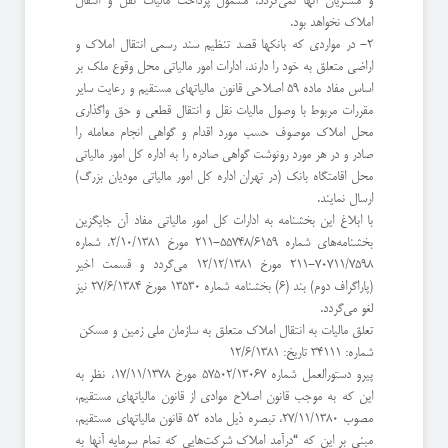
و مشتریان آنها نمی‌گردد، ‌مشمول پرداخت مالیات نقل و انتقال
املاک نخواهد بود.
۲- در مواردی که بانکها قصد تنظیم سند رسمی انتقال املاک و
اراضی متعلق به خود را دارند، ادارات امور مالیاتی محل وقوع ملک بر
اساس مفاد ماده 59 اصلاحی قانون مالیاتهای مستقیم و رعایت سایر
مقررات مربوط با وصول مالیات نقل و انتقال قطعی و حق واگذاری
محل املاک موصوف حسب مورد اقدام و گواهی انجام معامله را
صادر و در هر مورد رونوشت گواهی صادره را به اداره کل امور مالیاتی
محل اقامتگاه بانک (‌در تهران اداره کل امور مالیاتی مودیان بزرگ)
ارسال نمایند.
با ابلاغ این بخشنامه به ادارات کل امور مالیاتی مفاد آن جایگزین
بخشنامه‌های شماره 55748/6159-211 مورخ 2/10/1381، شماره
70711/7598-211 مورخ 12/12/1381 می‌گردد و قسمت اخیر
(پاراگراف دوم) بند (6) بخشنامه شماره 13530 مورخ 27/6/1384 نیز
لغو می‌گردد.
تعلق مالیات به انتقال املاک متعلق به سازمان ملی زمین و مسکن
شماره: 34111 تاریخ: 12/6/1381
پیرو دستورالعمل شماره 57502/13067 مورخ 17/11/1378، نظر به
این که به موجب قانون اصلاح موادی از قانون مالیاتهای مستقیم،
مصوب 27/11/1380، تبصره ذیل ماده 52 قانون مالیاتهای مستقیم،
مبنی بر این که “‌درآمد املاک شرکت‌هایی که تمام سرمایه آنها به