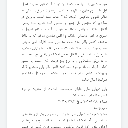
طور مستقیم یا با واسطه متعلق به دولت است تابع مقررات فصل
اول باب سوم قانون مالیاتهای مستقیم نبوده و از طریق رسیدگی به
دفاتر قانونی تشخیص خواهد شد.” حذف شده است، بنابراین در
مواردی که سازمان ملی زمین و مسکن قصد تنظیم سند رسمی
انتقال املاک و اراضی متعلق به خود را دارد، به منظور تسهیل و
تسریع در امور خریداران املاک و اراضی سازمان مذکور که در نقاط
مختلف کشور واقع شده است، مقتضی است ادارات امور مالیاتی
حسب مورد براساس مفاد ماده 59 اصلاحی قانون مالیاتهای مستقیم
با وصول مالیات نقل و انتقال قطعی املاک و اراضی مورد بحث به
ماخذ ارزش معاملاتی و به نرخ پنج درصد (5%) نسبت به صدور
گواهی انجام معامله موضوع ماده 187 قانون مالیاتهای مستقیم اقدام
و رونوشت گواهی صادر شده را جهت اطلاع به اداره کل مالیات بر
شرکتها ارسال نمایند.
رای شورای عالی مالیاتی درخصوص استفاده از معافیت موضوع
تبصره۱۱الحاقی به ماده ۵۳
شماره: 9098-201 تاریخ: 30/10/1383
صورتجلسه
نظریه شعبه دوم شورای عالی مالیاتی در خصوص یکی از پرونده‌های
مالیات بر درآمد املاک (اجاره) که حسب شکایت مودی ذیربط در
اجرای ماده 251 قانون مالیاتهای مستقیم درآن شعبه در دست