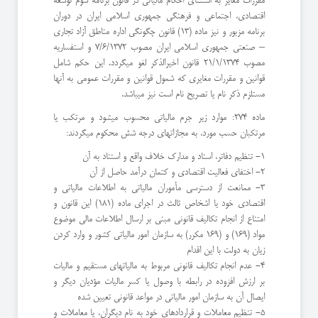
مقررات مغایر به استثنای احکام مالیاتی در قانون برنامه سوم توسعه
اقتصادی، اجتماعی و فرهنگی جمهوری اسلامی ایران در دوران
برنامه مزبور و نیز ماده (13) قانون چگونگی اداره مناطق آزاد تجاری
– صنعتی جمهوری اسلامی ایران مصوب 7/6/1372 و استفساریه
مصوب 21/1/1374 قانون اخیرالذکر لغو میگردد. این حکم شامل
قوانین و مقررات مغایری که شمول قوانین و مقررات عمومی به آنها
مستلزم ذکر نام یا تصریح نام است نیز میباشد.
ماده 274: موارد زیر جرم مالیاتی محسوب میشود و مرتکب یا
مرتکبان حسب مورد، به مجازاتهای درجه شش محکوم میگردند:
۱- تنظیم دفاتر، اسناد و مدارک خلاف واقع و استناد به آن
۲- اختفای فعالیت اقتصادی و کتمان درآمد حاصل از آن
۳- ممانعت از دسترسی مأموران مالیاتی به اطلاعات مالیاتی و
اقتصادی خود یا اشخاص ثالث در اجرای ماده (181) این قانون و
امتناع از انجام تکالیف قانونی مبنی بر ارسال اطلاعات مالی موضوع
مواد (169) و (169 مکرر) به سازمان امور مالیاتی کشور و وارد کردن
زیان به دولت با این اقدام
۴- عدم انجام تکالیف قانونی مربوط به مالیاتهای مستقیم و مالیات
بر ارزش افزوده در رابطه با وصول یا کسر مالیات مؤدیان دیگر و
ایصال آن به سازمان امور مالیاتی در مواعد قانونی تعیین شده
۵- تنظیم معاملات و قراردادهای خود به نام دیگران، یا معاملات و