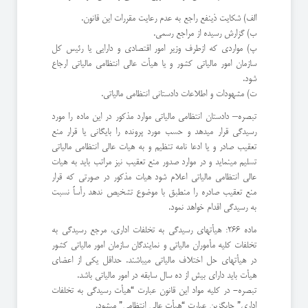
الف) شکایت ذینفع راجع به عدم رعایت مقررات این قانون.
ب) گزارش رسیده از مراجع رسمی.
پ) مواردی که ازطرف وزیر امور اقتصادی و دارایی یا رئیس کل
سازمان امور مالیاتی کشور و یا هیأت عالی انتظامی مالیاتی ارجاع
شود.
ت) مشهودات و اطلاعات دادستانی انتظامی مالیاتی.
تبصره– دادستان انتظامی مالیاتی موارد مذکور در این ماده را مورد
رسیدگی قرار میدهد و حسب مورد پرونده را بایگانی یا قرار منع
تعقیب صادر و یا ادعا نامه تنظیم و به هیات عالی انتظامی مالیاتی
تسلیم مینماید و در موارد صدور منع تعقیب نیز مراتب باید به هیات
عالی انتظامی مالیاتی اعلام شود هیات مذکور در صورتی که قرار
منع تعقیب صادره را منطبق با موضوع تشخیص ندهد رأساً نسبت
به رسیدگی اقدام خواهد نمود.
ماده 266: هیأتهای رسیدگی به تخلفات اداری، مرجع رسیدگی به
تخلفات کلیه مأموران مالیاتی و نمایندگان سازمان امور مالیاتی کشور
در هیأتهای حل اختلاف مالیاتی میباشند. حداقل یکی از اعضای
هیأت باید دارای بیش از ده سال سابقه در امور مالیاتی باشد.
تبصره- در کلیه مواد این قانون عبارت “‌هیأت رسیدگی به تخلفات
اداری” جایگزین عبارت “‌هیأت عالی انتظامی” میشود.