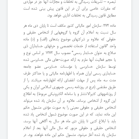
تبصره – تشریفات رسیدگی به تخلفات و مجازات آنها جز در مواردی
که مقررات خاصی برای آن در این قانون پیش بینی شده است
مطابق قانون رسیدگی به تخلفات اداری خواهد بود.
ماده 272: سازمان امور مالیاتی کشور مکلف است تا پایان دی ماه هر
سال نسبت به اعلام آن گروه یا گروههایی از اشخاص حقیقی و
حقوقی که علاوه بر شرکتهای موضوع بندهای (الف) و (د) ماده
واحد “‌قانون استفاده از خدمات تخصصی و حرفهای حسابداران ذی
صلاح به عنوان حسابدار رسمی” مصوب سال 1372 بر اساس نوع و
یا حجم فعالیت آنها ملزم به ارائه صورت-های مالی حسابرسی شده
توسط سازمان حسابرسی یا مؤسسات حسابرسی عضو جامعه
حسابداری رسمی ایران همراه با اظهارنامه مالیاتی و یا حداکثر ظرف
مدت سه ماه پس از مهلت انقضای ارائه اظهارنامه میباشند را از
طریق مقتضی (درج در روزنامه رسمی جمهوری اسلامی ایران و یکی
از روزنامههای کثیرالانتشار و یا سامانه الکترونیکی مربوط) به اطلاع
این گروه از اشخاص برساند. علاوه بر آن سازمان یاد شده میتواند
اشخاص حقیقی و حقوقی معینی را به صورت مؤدی مشمول حکم
این ماده نماید، که در این صورت موضوع شمول اشخاص یاد شده
باید با ابلاغ کتبی تا پایان دی ماه هر سال به آگاهی آنها برسد.
اشخاص حقیقی و حقوقی مزبور که سال مالی آنها بعد از اعلام
سازمان یاد شده آغاز میشود، مشمول حکم این ماده خواهند بود. در