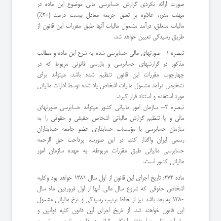
صورت ارائه نکردی گزارش حسابرسی مالی موضوع این ماده در
مهلت مقرر، علاوه بر تعلق جریمه معادل بیست درصد (20%)
مالیات متعلق، درآمد مشمول مالیات آنها طبق مقررات این قانون از
طریق رسیدگی تعیین خواهد شد.
تبصره 1- صورتهای مالی حسابرسی شده به شرح این ماده و مطالب
مذکور در گزارشهای حسابرسی و بازرسی قانونی مربوط که در
چهارچوب مقررات این قانون تنظیم شده باشد، میتواند برای
تشخیص درآمد مشمول مالیات اشخاص یاد شده توسط ادارات مالیاتی
مورد استفاده و استناد قرار گیرد.
تبصره 2– سازمان امور مالیاتی کشور میتواند حسابرسی صورتهای
مالی و یا تنظیم گزارش مالیاتی اشخاص حقیقی و حقوقی را به
سازمان حسابرسی یا مؤسسات حسابداری عضو جامعه حسابداران
رسمی ایران واگذار کند، در این صورت، پرداخت حق الزحمه
حسایرسی مالیاتی طبق مقررات مربوطه، به عهده سازمان امور
مالیاتی کشور است.
ماده 273: تاریخ اجرای این قانون از اول سال 1381 خواهد بود وکلیه
اشخاص حقوقی که شروع سال مالی آنها از اول فروردین ماه سال
1380 به بعد باشد نیز از لحاظ ترتیب رسیدگی و نرخ مالیاتی مشمول
این قانون خواهند شد. از تاریخ اجرای این قانون کلیه قوانین و