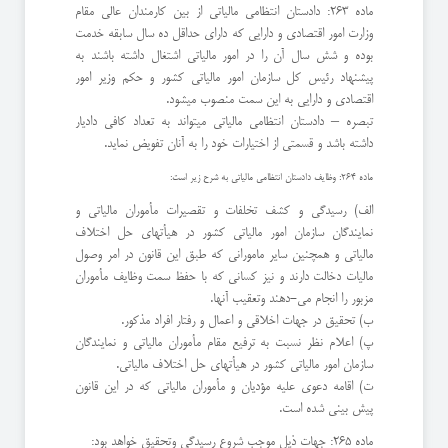
ماده 263: دادستان انتظامی مالیاتی از بین کارمندان عالی مقام
وزارت امور اقتصادی و دارایی که دارای حداقل ده سال سابقه خدمت
بوده و شش سال آن را در امور مالیاتی اشتغال داشته باشند به
پیشنهاد رئیس کل سازمان امور مالیاتی کشور و حکم وزیر امور
اقتصادی و دارایی به این سمت منصوب میشود.
تبصره – دادستان انتظامی مالیاتی میتواند به تعداد کافی دادیار
داشته باشد و قسمتی از اختیارات خود را به آنان تفویض نماید.
ماده 264: وظایف دادستان انتظامی مالیاتی به شرح زیر است:
الف) رسیدگی و کشف تخلفات و تقصیرات مأموران مالیاتی و
نمایندگان سازمان امور مالیاتی کشور در هیأتهای حل اختلاف
مالیاتی و همچنین سایر مامورانی که طبق این قانون در امر وصول
مالیات دخالت دارند و نیز کسانی که با حفظ سمت وظایف مأموران
مزبور را انجام می-دهند وتعقیب آنها.
ب) تحقیق در جهات اخلاقی و اعمال و رفتار افراد مذکور.
پ) اعلام نظر نسبت به ترفیع مقام مأموران مالیاتی و نمایندگان
سازمان امور مالیاتی کشور در هیأتهای حل اختلاف مالیاتی.
ت) اقامه دعوی علیه مؤدیان و مأموران مالیاتی که در این قانون
پیش بینی شده است.
ماده 265: جهات ذیل موجب شروع رسیدگی وتحقیق خواهد بود: