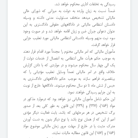
رسیدگی به تخلفات اداری محکوم خواهد شد.
ضمناً نسبت به زیان وارده به دولت به میزانی که شورای عالی
مالیاتی تشخیص میدهد متخلف مسئولیت مدنی داشته و وسیله
دادستان انتظامی مالیاتی در دادگاههای حقوقی دادگستری به این
عنوان دعوای جبران ضرر و زیان اقامه خواهد شد و در صورت وجود
سوء نیت متهم وسیله دادستانی انتظامی مالیاتی مورد تعقیب جزایی
قرار خواهد گرفت.
مأموران مالیاتی که امر مالیاتی مختوم را مجدداً مورد اقدام قرار دهند
به موجب حکم هیأت عالی انتظامی به انفصال از خدمات دولت از
یک الی چهار سال محکوم میشوند و در مواردی که با دادن گزارش
خلاف واقع در امر مالیاتی تعمداً وسایل تعقیب مؤدیانی را که
بیتقصیرند فراهم سازند به موجب حکم دادگاههای دادگستری به
حبس از شش ماه تا دو سال محکوم میشوند. دادگاهها خارج از نوبت
به این جرایم رسیدگی خواهند نمود.
این حکم شامل مأموران مالیاتی نیز خواهد بود که درموارد مذکور در
مواد (156)، (227) و (239) این قانون به طور کلی بعد از صدور
برگ تشخیص در هر مرحلهای که باشد، بابت فعالیت دیگر مؤدی
اعم از این که از همان نوع باشد یا نوع دیگر بدون به دست آوردن
مدرک مثبت یا در خارج از مهلت مرور زمان مالیاتی موضوع مواد
(156) و (157) این قانون مطالبه مالیات نمایند.