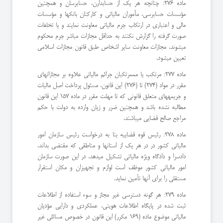
ماده 276: چنانچه هر یک از حسابدارن، حسابرسان و همچنین
مؤسسات حسابرسی، مأموران مالیاتی و کارکنان بانکها و مؤسسات
مالی و اعتباری در ارتکاب جرم مالیاتی معاونت نمایند و یا تخلفات
صورت گرفته را گزارش نکنند به حداقل مجازات مباشر جرم محکوم
میشوند. مجازات معاونت سایر اشخاص طبق قانون مجازات اسلامی
تعیین میشود.
ماده 277: مرتکب یا مممرتکبان جرائم مالیاتی علاوه بر مجازاتهای
مقرر در مواد (274) تا (276) این قانون، مسئول پرداخت اصل مالیات
و جریمههای متعلق قانونی که تا مهلت مقرر در ماده 157 این قانون
مطالبه نشده باشد و همچنین ضرر و زیان وارده به دولت با حکم
مراجع صالح قضایی میباشند.
ماده 278: رئیس قوه قضاییه بنا به درخواست رئیس سازمان امور
مالیاتی کشور در در هر یک از استانها و مناطقی که مقتضی بداند،
دادسرا و دادگاه ویژه مالیاتی تشکیل میدهد. در این صورت سازمان
امور مالیاتی کشور موظف است لوازم و تجهیزان و مکان استقرار
مستقلی را برای آنها تأمین نماید.
ماده 279: هر گونه دسترسی غیر مجاز و سوء استفاده از اطلاعات
ثبت شده در پایگاه اطلاعات هویتی، عملکردی و دارایی مؤدیان
مالیاتی موضوع ماده (169 مکرر) این قانون در خصوص مسائلی غیر