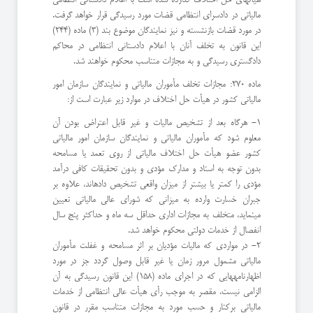
مالیاتی در دادسرای انتظامی قضات مورد رسیدگی قرار خواهد گرفت.
در مورد قضات بازنشسته و نیز نمایندگان موضوع بند (3) ماده (244)
این قانون به تخلف آنان با اعلام دادستانی انتظامی در محاکم
دادگستری رسیدگی و به مجازات متناسب محکوم خواهند شد.
ماده 270: مجازات تخلف مأموران مالیاتی و نمایندگان سازمان امور
مالیاتی کشور در هیأت حل اختلاف در موارد زیر عبارت است از:
۱- هرگاه بعد از تشخیص مالیات و غیر قابل اعتراض بودن آن
معلوم شود که مأموران مالیاتی و نمایندگان سازمان امور مالیاتی
کشور عضو هیأت حل اختلاف مالیاتی از روی تعمد یا مسامحه
بدون توجه به اسناد و مدارک مؤدی و بدون تحقیقات کافی درآمد
مؤدی را کمتر یا بیشتر از میزان واقعی تشخیص دادهاند، علاوه بر
جبران خسارت وارده به میزانی که شورای عالی مالیاتی تعیین
مینماید، متخلف به مجازات اداری حداقل سه ماه و حداکثر پنج سال
انفصال از خدمات دولتی محکوم خواهد شد.
۲- در مواردی که مالیات مؤدیان بر اثر مسامحه و غفلت مأموران
مالیاتی مشمول مرور زمان یا غیر قابل وصول گردد جز در مورد
اظهارنامههایی که در اجرای ماده (158) این قانون رسیدگی به آن
الزامی نیست، مقصر به موجب رأی هیأت عالی انتظامی از خدمات
مالیاتی برکنار و حسب مورد به مجازات متناسب مقرر در قانون