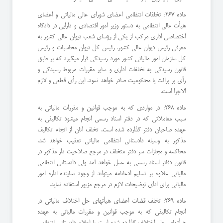
ماده 267: تخلفات انتظامی اعضای شورای عالی مالیاتی و اعضای
هیأت عالی انتظامی به دستور وزیر امور اقتصادی و دارایی در دادگاه
اختصاصی اداری مرکب از یکی از رؤسای شعب دیوان عالی کشور به
معرفی رئیس دیوان عالی کشور، رئیس کل دیوان محاسبات و رئیس
کل سازمان امور مالیاتی کشور مورد رسیدگی قرار میگیرد که بر طبق
قانون رسیدگی به تخلفات اداری و سایر مقررات مربوط رسیدگی و
رأی بر برائت یا محکومیت صادر خواهد نمود. این رأی قطعی و لازم
الاجرا است.
ماده 268: در مواردی که به موجب قوانین و مقررات مالیاتی به
سبب معاملاتی که در دفتر اسناد رسمی انجام میشود تکالیفی به
عهده صاحبان دفتر گذارده شده است. تخلف آنان از انجام تکالیف
مذکور به وسیله دادستانی انتظامی مالیاتی تعقیب خواهد شد.
محاکمه و مجازات سر دفتر متخلف در مرجع صلاحیت دار مذکور در
قانون دفاتر اسناد رسمی به عمل خواهد آمد ولی دادستانی انتظامی
مالیاتی علاوه بر تسلیم ادعانامه میتواند از وجود نماینده اداره امور
مالیاتی برای ادای توضیحات لازم در مرجع مزبور استفاده نماید.
ماده 269: تخلف قضات اعضای هیأتهای حل اختلاف مالیاتی در
انجام تکالیفی که به موجب قوانین و مقررات مالیاتی به عهده
هیأتهای حل اختلاف گذارده شده است با اعلام دادستانی انتظامی