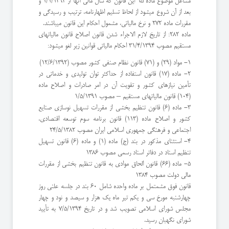
مشاغل موضوع ماده 95 این قانون که سال مالی آنها از 1/1/1394 و
بعد از آن شروع میشود از لحاظ تسلیم اظهارنامه، ترتیب و رسیدگی و
مقررات ماده 272 و نرخ مالیاتی، مشمول احکام این قانون میباشند.
ماده 282: از تاریخ لازم الاجراء شدن قانون اصلاح قانون مالیاتهای
مستقیم مصوب 31/4/1394 احکام مالیاتی قوانین زیر لغو میشود:
۱- مواد (29) و (71) قانون نظام صنفی کشور مصوب (12/6/1392)
۲- ماده (17) قانون استفاده از حداکثر توان تولیدی و خدماتی در
تأمین نیازهای کشور و تقویت آن در امر صادرات و اصلاح ماده
(104) قانون مالیاتهای مستقیم – مصوب 1/5/1391
۳- ماده (6) قانون تنظیم بخشی از مقررات تسهیل نوسازی صنایع
کشور و اصلاح ماده (113) قانون برنامه سوم توسعه اقتصادی،
اجتماعی و فرهنگی جمهوری اسلامی ایران مصوب 24/5/1382
۴- استثنای مذکور در بند (ج) ماده (1) و ماده (6) قانون تسهیل
تنظیم اسناد در دفاتر اسناد رسمی مصوب 1386
۵- ماده (66) قانون الحاق موادی به قانون تنظیم بخشی از مقررات
مالی دولت مصوب 1384
قانون فوق مشمتمل بر ماده واحده شامل 60 بند در جلسه علنی روز
چهارشنبه مورخ سی و یکم تیر ماه یک هزار و سیصد و نود و چهار
مجلس شورای اسلامی تصویب شد و در تاریخ 7/5/1394 به تأیید
شورای نگهبان رسید.