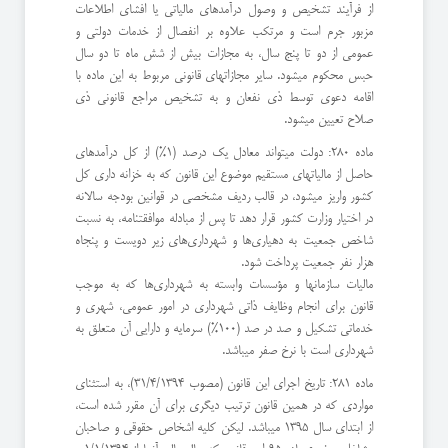
از فرآیند تشخیص و وصول درآمدهای مالیاتی یا افشای اطلاعات
مزبور جرم است و مرتکب علاوه بر انفصال از خدمات دولتی و
عمومی از دو تا پنج سال، به مجازات بیش از شش ماه تا دو سال
حبس محکوم میشود. سایر مجازاتهای قانونی مربوط به این ماده با
اقامه دعوی توسط ذی نفعان و به تشخیص مراجع قانونی ذی
صلاح تعیین میشود.
ماده 280: دولت میتواند معادل یک درصد (1%) از کل درآمدهای
حاصل از مالیاتهای مستقیم موضوع این قانون که به خزانه داری کل
کشور واریز میشود، در قالب ردیف مشخصی در قوانین بودجه سالانه
در اختیار وزارت کشور قرار دهد تا پس از مبادله موافقتنامه، به نسبت
شاخص جمعیت به دهیاری‌ها و شهرداری‌های زیر دویست و پنجاه
هزار نفر جمعیت پرداخت شود.
مالیات سازمانها و مؤسسات وابسته به شهرداری‌ها که به موجب
قانون برای انجام وظایف ذاتی شهرداری در امور عمومی، شهری و
خدماتی تشکیل و صد در صد (100%) سرمایه و دارایی آن متعلق به
شهرداری است با نرخ صفر میباشد.
ماده 281: تاریخ اجرای این قانون (مصوب 31/4/1394)، به استثنای
مواردی که در همین قانون ترتیب دیگری برای آن مقرر شده است،
از ابتدای سال 1395 میباشد. لیکن کلیه اشخاص حقوقی و صاحبان