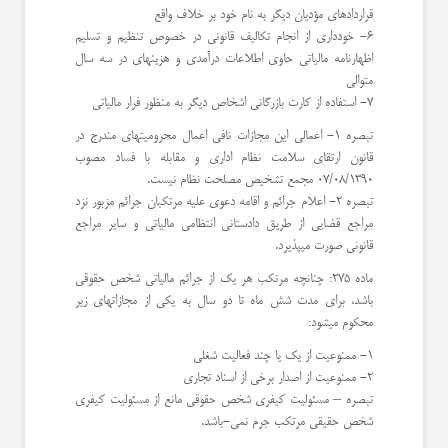
قراردادهای مؤدیان دیگر به نام خود بر خلاف واقع
۶- خودداری از انجام تکالیف قانونی در خصوص تنظیم و تسلیم
اظهارنامه مالیاتی حاوی اطلاعات درآمدی و هزینهای در سه سال
متوالی
۷- استفاده از کارت بازرگانی اشخاص دیگر به منظور فرار مالیاتی
تبصره 1- اعمالی این مجازات نافی اعمال محرومیتهای مندرج در
قانون ارتقای سلامت نظام اداری و مقابله با فساد مصوب
07/08/1390 مجمع تشخیص مصلحت نظام نیست.
تبصره 2- اعلام جرائم و اقامه دعوی علیه مرتکبان جرائم مزبور نزد
مراجع قضایی از طریق دادستانی انتظامی مالیاتی و سایر مراجع
قانونی صورت میپذیرد.
ماده 275: چنانچه مرتکب هر یک از جرائم مالیاتی شخص حقوقی
باشد، برای مدت شش ماه تا دو سال به یکی از مجازاتهای زیر
محکوم میشود:
۱- ممنوعیت از یک یا چند فعالیت شغلی
۲- ممنوعیت از اصدار برخی از اسناد تجاری
تبصره – مسئولیت کیفری شخص حقوقی مانع از مسئولیت کیفری
شخص حقیقی مرتکب جرم نمی-باشد.