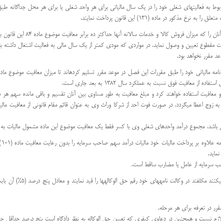
یاتی مربوط به فعالیتهای شغلی خود را در یک سال مالیاتی برای هر واحد شغلی یا برای هر محل جداگانه ط
ور در ماده (131) این قانون پرداخت نمایند.
تبصره – سازمان امور مالیاتی کشور
ه صورت مقطوع تعیین و وصول نماید. در مواردی که مودی کمتر از یک سال مالی به فعالیت اشتغال داشت
د مقرر نخواهد بود.
 از دو معافیت استفاده خواهند کرد و مبلغ معافیت به طور مساوی بین آنان تقسیم و باقی مانده سهم 
به زوج اعطا میگردد. در صورت فوت احد از شرکا وراث وی به عنوان قائم مقام قانونی از معافیت مال
ما
نماید.
 سرمایه از عامل یا مضارب ساقط است.
ماده 103 : وکلای دادگستری 
رر در تعرفه برای هر مرحله.
لازم نیست و همچنین در دعاوی کیفری که تعیین حق الوکاله به نظر دادگاه است پنج درصد حداقل حق ال