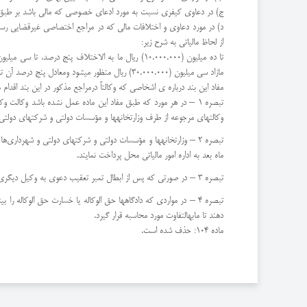
ج) در دعاوی کیفری نسبت به مورد ادعای خصوصی که مالی باشد بر طبق مو
د) در مورد دعاوی و اختلافات مالی که در مراجع اختصاصی غیرقضایی رسید
از لحاظ مالیاتی به شرح زیر:
مازاد سی میلیون (30.000.000) ریال منظور میشود ومعادل پنج درصد آن تمبر باطل خواهد شد.
مفاد این بند درباره ی اشخاصی که وکالتاً درمراجع مذکور در این بند اقدام 
تبصره 1 – در هر مورد که طبق مفاد این ماده عمل نشده باشد وکالت
وکالتهای مرجوعه از طرف وزارتخانهها و مؤسسات دولتی و شرکتهای دولتی و
ماه بعد به اداره امور مالیاتی محل پرداخت نمایند.
تبصره 3 – در صورتی که پس از ابطال تمبر تعقیب دعوی به وکیل دیگری واگذار شود وکیل جدید مکلف به ابطال تمبر روی وکالتنامه مربوط نخواهد بود.
تبصره 4 – در مواردی که دادگاهها حق الوکاله یا خسارت حق الوکاله ر
دهند تا مابهالتفاوت مورد محاسبه قرار گیرد.
ماده 104: حذف شده است.