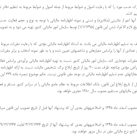
د و مدارک حسب مورد را که با رعایت اصول و ضوابط مربوط از جمله اصول و ضوابط مربوط به تنظیم د
یم کنند.
 آنها اعم از ماشینی (مکانیزه) و دستی و نمونه اظهارنامه مالیاتی با توجه به نوع و حجم فعالیت حس
ر تهیه می شود و به تصویب وزیر امور اقتصادی و دارایی میرسد.
ف به تسلیم اظهارنامه مالیاتی می باشند به استناد اظهارنامه مالیاتی مؤدی که با رعایت مقررات مربوط 
و تعدادی از آنها را براساس معیارهای و شاخصهای تعیین شده و یا به طور نمونه انتخاب و برابر مقررات
ا مقررات خودداری کند، سازمان امور مالیاتی کشور نسبت به تهیه اظهارنامه مالیاتی برآوردی براساس ف
مالیات متعلق به موجب برگ تشخیص مالیات اقدام میکنند. در صورت اعتراض مؤدی چنانچه ظرف مدت 30 روز از تاریخ
م اظهارنامه مالیاتی در موعد مقرر قانونی نیست. حکم موضوع تبصره ماده 239 این قانون در اجرای این ماده جاری است.
اریخ ابلاغ این قانون، بانک اطلاعات مربوط به نظام جامع مالیاتی را در سراسر کشور مستقر و فعال ن