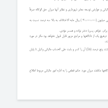
ی و عوارض توسعه معابر شهرداری و نظایر آنها میزان حق الوکاله صرفاً
تا ده میلیون (10.000.000) ریال ما به الاختلاف پنج درصد، تا سی میلیون (30.000.000) ریال ما به الاختلاف چهار درصد نسبت به مازاد ده میلیون (10.000.000) ریال، از سی میلیون (30.000.000 ) ریال مابه الاختلاف به بالا سه درصد نسبت به
برادر، خواهر، پسریا دختر نواده و همسر مؤدی.
 درهیچ یک از دادگاهها و مراجع مزبور قابل قبول نخواهد بود مگر در مورد
د.
تبصره 2 – وزارتخانهها و مؤسسات دولتی و شرکتهای دولتی و شهرداری‌ها و مؤسسات وابسته به دولت و شهرداری‌ها مکلفند از وجوهی که بابت حق الوکاله به وکلا پرداخت میکنند پنج درصد (5%) آن را کسر و بابت علی الحساب مالیاتی وکیل تا پایان
ادگاهها مکلفند میزان مورد حکم قطعی را به اداره امور مالیاتی مربوط اطلاع