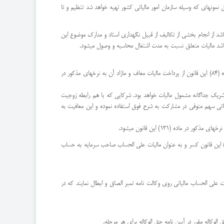
بق نمونهای که وسیله سازمان امور مالیاتی کشور تهیه خواهد شد تنظیم و تا
 میتواند برخی ازمشاغل یا گروههایی از آنان را که میزان فروش کالا و خدمات سالانه آنها حداکثر ده برابر معافیت موضوع ماده 84 این قانون باشد از انجام بخشی از تکالیف از قبیل نگهداری اسناد و مدارک موضوع این
ه باشد مالیات متعلق نسبت به مدت اشتغال محاسبه و وصول میشود.
ماده 101: درآمد سالانه مشمول مالیات مؤدیان موضوع این فصل که اظهارنامه مالیاتی خود را طبق مقررات این فصل در موعد مقرر تسلیم کردهاند تا میزان معافیت موضوع ماده (84) این قانون از پرداخت مالیات معاف و مازاد آن به نرخهای مذکور در
هر شریک جداگانه مشمول مالیات خواهد بود. شرکایی که با هم رابطه زوجیت
یاتی سهم متوفی در مشارکت به شرح فوق استفاده نموده و این معافیت به
ده 102 : در مضاربه، عامل (مضارب) مکلف است در موقع تسلیم اظهارنامه علاوه بر پرداخت مالیات خود مالیات درآمد سهم صاحب سرمایه را بدون رعایت معافیت ماده (101) این قانون کسر و به عنوان مالیات علی الحساب صاحب سرمایه به حساب
و کسانی که در محاکم اختصاصی وکالت میکنند مکلفند در وکالت نامههای خود رقم حق الوکالهها را قید نمایند و معادل پنج درصد (5%) آن بابت علی الحساب مالیاتی روی وکالت نامه تمبر الصاق و ابطال نمایند که در
وکاله مقرر در آیین نامه حق الوکاله برای هر مرحله.