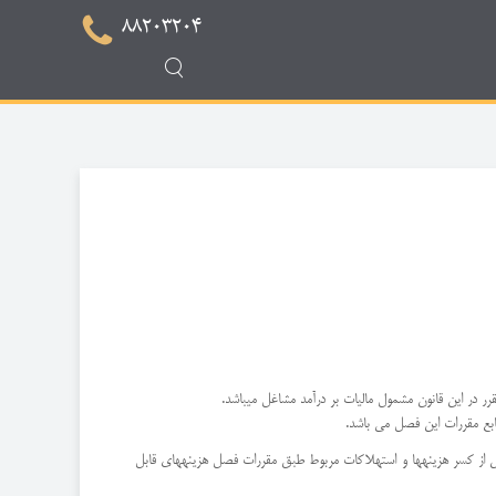
88203204
بع مقررات این فصل می باشد.
 پس از کسر هزینهها و استهلاکات مربوط طبق مقررات فصل هزینههای قابل