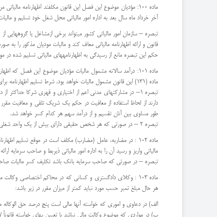
ماده 100: مؤدیان موضوع این فصل این قانون مکلفند اظهارنامه مال
آخر خرداد ماه سال بعد به اداره امور مالیاتی محل شغل خود تسلیم و مالیات متعلق را به نرخ مذک
قانون و ارائه اظهارنامه مالیاتی معاف کند و مالیات مودیان مذکور را ب
حکم این تبصره مانع از رسیدگی به اظهارنامههای مالیاتی تسلیم شده در موع
ماده (131) این قانون مشمول مالیات خواهد بود. شرط تسلیم اظهارنامه برای استفاده از معافیت فوق نسبت به عملکرد سال 1382 به بعد جاری است.
تبصره 1– در مشارکتهای مدنی اعم از اختیاری و قهری شرکا حداکثر
دارند از لحاظ استفاده از معافیت در حکم یک شریک تلقی و معافیت مقرر 
طور مساوی بین آنان تقسیم و از درآمد سهم هر کدام کسر خواهد شد.
تبصره 2 – در صورتی که هر شخص حقیقی دارای بیش از یک واحد شغلی باشد، مجموع درآمد واحدهای شغلی وی با کسر فقط یک معافیت موضوع این ماده مشمول مالیات به نرخهای مذکور در ماده (131) این قانون میشود.
مالیاتی واریز و رسید آن را به اداره امور مالیاتی ذیربط و صاحب سرمایه ارائه 
تبصره – در صورتی که صاحب سرمایه بانک باشد تکلیف کسر مالیات صاحب
هر حال مبلغ تمبر حسب مورد نباید کمتر از میزان مقرر در زیر باشد:
الف) در دعاوی و اموری که خواسته آنها مالی است پنج درصد حق الوکاله مق
ب) در مواردی که موضوع وکالت مالی نباشد یا تعیین بهای خواسته قانوناً 