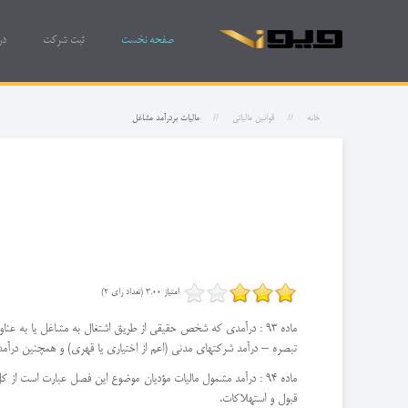
صفحه نخست
ثبت شرکت
در
خانه
قوانین مالیاتی
مالیات بردرآمد مشاغل
امتیاز 3.00 (تعداد رای 2)
ماده 93 : درآمدی که شخص حقیقی از طریق اشتغال به مشاغل یا به عناوین دیگر غیر از موارد مذکور در سایر فصلهای این قانون در ایران تحصیل کند پس از کسر معافیتهای مقرر در این قانون مشمول مالیات بر درآمد مشاغل میباشد.
تبصره – درآمد شرکتهای مدنی (اعم از اختیاری یا قهری) و همچنین درآ
ماده 94 : درآمد مشمول مالیات مؤدیان موضوع این فصل عبارت است
قبول و استهلاکات.