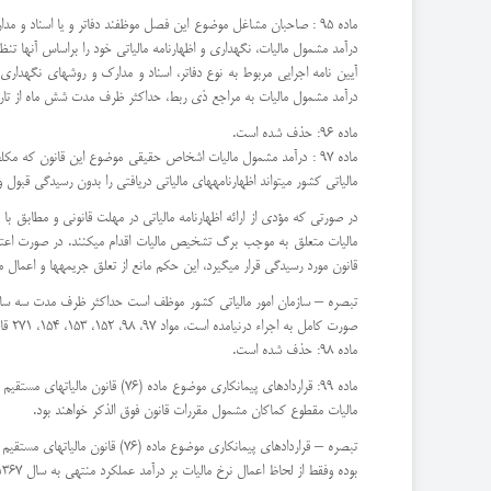
ماده 95 : صاحبان مشاغل موضوع این فصل موظفند دفاتر و یا اسنا
درآمد مشمول مالیات، نگهداری و اظهارنامه مالیاتی خود را براساس آنها تنظ
آیین نامه اجرایی مربوط به نوع دفاتر، اسناد و مدارک و روشهای نگهداری
درآمد مشمول مالیات به مراجع ذی ربط، حداکثر ظرف مدت شش ماه از تاریخ لازم الاجراء شدن این قانون (1/1/1395) توسط سازمان امور مالیاتی کشو
ماده 96: حذف شده است.
ماده 97 : درآمد مشمول مالیات اشخاص حقیقی موضوع این قانون که مکل
مالیاتی کشور میتواند اظهارنامههای مالیاتی دریافتی را بدون رسیدگی قبول 
در صورتی که مؤدی از ارائه اظهارنامه مالیاتی در مهلت قانونی و مطابق ب
قانون مورد رسیدگی قرار میگیرد، این حکم مانع از تعلق جریمهها و اعمال مجازاتهای عدم تسلی
تبصره – سازمان امور مالیاتی کشور موظف است حداکثر ظرف مدت سه سال از ت
صورت کامل به اجراء درنیامده است، مواد 97، 98، 152، 153، 154، 271 قانون مالیاتهای مستقیم مصوب سال 1380 مجری خواهد بود.
ماده 98: حذف شده است.
مالیات مقطوع کماکان مشمول مقررات قانون فوق الذکر خواهند بود.
بوده وفقط از لحاظ اعمال نرخ مالیات بر درآمد عملکرد منتهی به سال 1367 تابع نرخ مالیاتی مقرر در سال مزبور خواهند بود.