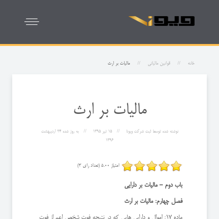
خانه
قوانین مالیاتی
مالیات بر ارث
مالیات بر ارث
نوشته شده توسط
ثبت شرکت ویونا
15 تیر 1395
به روز شده
24 ارديبهشت
1396
امتیاز 5.00 (تعداد رای 3)
باب دوم - مالیات بر دارایی
فصل چهارم: مالیات بر ارث
ماده 17: اموال و دارایی هایی که در نتیجه فوت شخص اعم از فوت