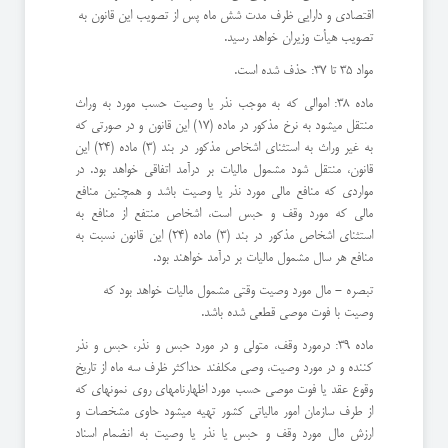
اقتصادی و دارایی ظرف مدت شش ماه پس از تصویب این قانون به
تصویب هیأت وزیران خواهد رسید.
مواد 35 تا 37: حذف شده است.
ماده 38: اموالی که به موجب نذر یا وصیت حسب مورد به وراث
منتقل میشود به نرخ مذکور در ماده (17) این قانون و در صورتی که
به غیر وراث به استثنای اشخاص مذکور در بند (3) ماده (24) این
قانون، منتقل شود مشمول مالیات بر درآمد اتفاقی خواهد بود. در
مواردی که منافع مالی مورد نذر یا وصیت باشد و همچنین منافع
مالی که مورد وقف و حبس است، اشخاص منتفع از منافع به
استثنای اشخاص مذکور در بند (3) ماده (24) این قانون نسبت به
منافع هر سال مشمول مالیات بر درآمد خواهند بود.
تبصره - مال مورد وصیت وقتی مشمول مالیات خواهد بود که
وصیت با فوت موصی قطعی شده باشد.
ماده 39: درمورد وقف، متولی و در مورد حبس و نذر، حبس و نذر
کننده و در مورد وصیت، وصی مکلفند حداکثر ظرف سه ماه از تاریخ
وقوع عقد یا فوت موصی حسب مورد اظهارنامهای روی نمونهای که
از طرف سازمان امور مالیاتی کشور تهیه میشود حاوی مشخصات و
ارزش مال مورد وقف و حبس یا نذر یا وصیت به انضمام اسناد