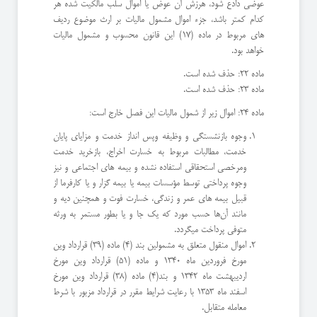
عوضی دادع شود، هرزش آن عوض یا اموال سلب مالکیت شده هر
کدام کمتر باشد، جزء اموال مشمول مالیات بر ارث موضوع ردیف
های مربوط در ماده (17) این قانون محسوب و مشمول مالیات
خواهد بود.
ماده 22: حذف شده است.
ماده 23: حذف شده است.
ماده 24: اموال زیر از شمول مالیات این فصل خارج است:
وجوه بازنشستگی و وظیفه وپس انداز خدمت و مزایای پایان
خدمت، مطالبات مربوط به خسارت اخراج، بازخرید خدمت
ومرخصی استحقاقی استفاده نشده و بیمه های اجتماعی و نیز
وجوه پرداختی توسط مؤسسات بیمه یا بیمه گزار و یا کارفرما از
قبیل بیمه های عمر و زندگی، خسارت فوت و همچنین دیه و
مانند آن‌ها حسب مورد که یک جا و یا بطور مستمر به ورثه
متوفی پرداخت میگردد.
اموال منقول متعلق به مشمولین بند (4) ماده (39) قرارداد وین
مورخ فروردین ماه 1340 و ماده (51) قرارداد وین مورخ
اردیبهشت ماه 1342 و بند(4) ماده (38) قرارداد وین مورخ
اسفند ماه 1353 با رعایت شرایط مقرر در قرارداد مزبور با شرط
معامله متقابل.