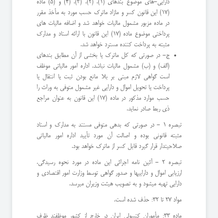
دارایی-های موضوع بندهای (1)، (2)، (3)، (4) و (5) ماده
(17) این قانون کسر و مازاد ماترک حسب مورد به مأخذ مقرر
در ماده مزبور مشمول مالیات خواهد شد و اضافه مالیات های
پرداختی موضوع ماده (17) این قانون با ارائه اسناد و مدارک
مثبته به پرداخت کننده مسترد خواهد شد.
ج- در صورتی که کل ماترک یا بخشی از آن مطابق بندهای
(الف) و (ب) مشمول مالیات نباشد. اداره امور مالیاتی موظف
است گواهی لازم مبنی بر بلا مانع بودن ثبت یا انتقال یا
پرداخت یا تحویل اموال و دارایی غیر مشمول متوفی به وراث را
حسب موارد مذکور در ماده (17) این قانون به عنوان مراجع
ذی ربط صادر نماید.
تبصره 1 - در صورتی که بدهی متوفی مستند به مدارک و اسناد
مثبته قانونی بوده و اصالت آن مورد تأييد اداره امور مالیاتی
صلاحیتدار قرار گیرد قابل کسر از ماترک خواهد بود.
تبصره 2 - آئين نامه اجرائى این ماده در مورد نحوه رسیدگی،
ارزیابی اموال و داراییها و صدور گواهی توسط وزارت امور اقتصادی و
دارایی تهیه میشود و به تصویب هیئت وزیران میرسد.
مواد 27 تا 32: حذف شده است.
ماده 33: مأموران کنسولی ایران در خارج از کشور موظفند ظرف