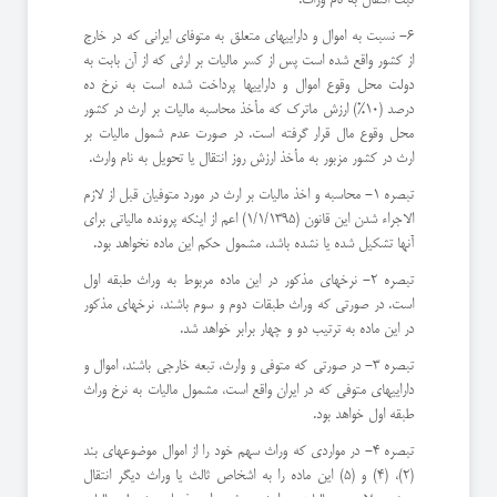
۶- نسبت به اموال و داراییهای متعلق به متوفای ایرانی که در خارج
از کشور واقع شده است پس از کسر مالیات بر ارثی که از آن بابت به
دولت محل وقوع اموال و داراییها پرداخت شده است به نرخ ده
درصد (10%) ارزش ماترک که مأخذ محاسبه مالیات بر ارث در کشور
محل وقوع مال قرار گرفته است. در صورت عدم شمول مالیات بر
ارث در کشور مزبور به مأخذ ارزش روز انتقال یا تحویل به نام وارث.
تبصره 1- محاسبه و اخذ مالیات بر ارث در مورد متوفیان قبل از لازم
الاجراء شدن این قانون (1/1/1395) اعم از اینکه پرونده مالیاتی برای
آنها تشکیل شده یا نشده باشد، مشمول حکم این ماده نخواهد بود.
تبصره 2- نرخهای مذکور در این ماده مربوط به وراث طبقه اول
است. در صورتی که وراث طبقات دوم و سوم باشند، نرخهای مذکور
در این ماده به ترتیب دو و چهار برابر خواهد شد.
تبصره 3- در صورتی که متوفی و وارث، تبعه خارجی باشند، اموال و
داراییهای متوفی که در ایران واقع است، مشمول مالیات به نرخ وراث
طبقه اول خواهد بود.
تبصره 4- در مواردی که وراث سهم خود را از اموال موضوعهای بند
(2)، (4) و (5) این ماده را به اشخاص ثالث یا وراث دیگر انتقال