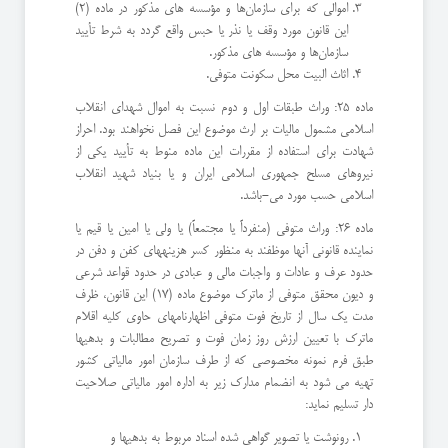
اموالی که برای سازمان‌ها و مؤسسه های مذکور در ماده (2)
این قانون مورد وقف یا نذر یا حبس واقع گردد به شرط تأیید
سازمان‌ها و مؤسسه های مذکور.
اثاث البیت محل سکونت متوفی.
ماده 25: وراث طبقات اول و دوم نسبت به اموال شهدای انقلاب
اسلامی مشمول مالیات بر ارث موضوع این فصل نخواهند بود. احراز
شهادت برای استفاده از مقررات این ماده منوط به تأیید یکی از
نیروهای مسلح جمهوری اسلامی ایران و یا بنیاد شهید انقلاب
اسلامی حسب مورد می-باشد.
ماده 26: وراث متوفی (منفرداً یا مجتمعاً) یا ولی یا امین یا قیم یا
نماینده قانونی آنها موظفند به منظور کسر هزینههای کفن و دفن در
حدود عرف و عادات و واجبات مالی و عبادی در حدود قواعد شرعی
و دیون محقق متوفی از ماترک موضوع ماده (17) این قانون، ظرف
مدت یک سال از تاریخ فوت متوفی اظهارنامهای حاوی کلیه اقلام
ماترک با تعیین ارزش روز زمان فوت و تصریح مطالبات و بدهیها
طبق فرم نمونه مخصوصی که از طرف سازمان امور مالیاتی کشور
تهیه می شود به انضمام مدارک زیر به اداره امور مالیاتی صلاحیت
دار تسلیم نماید:
رونوشت یا تصویر گواهی شده اسناد مربوط به بدهیها و