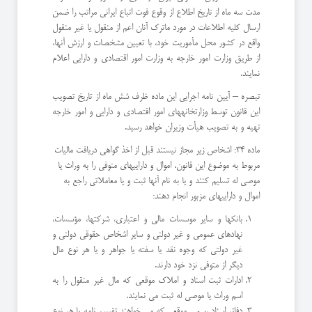
مدت سه ماه از تاریخ اطلاع از وقوع فوت اتباع ایرانی مراتب را ضمن
ارسال کلیه اطلاعات در مورد ماترک آنان اعم از منقول یا غیر منقول
واقع در کشور محل مأموریت خود، با تعیین مشخصات و ارزش آنها،
از طریق وزارت امور خارجه به وزارت امور اقتصادی و دارایی اعلام
نمایند.
تبصره – آیین نامه اجرایی این ماده ظرف شش ماه از تاریخ تصویب
این قانون توسط وزارتخانههای امور اقتصادی و دارایی و امور خارجه
تهیه و به تصویب هیأت وزیران خواهد رسید.
ماده 34: اشخاص زیر مجاز نیستند قبل از اخذ گواهی دریافت مالیات
مربوط به موضوع این قانون، اموال و داراییهای متوفی را به وراث یا
موصی له تسلیم کنند و یا به نام آنها ثبت و یا معاملاتی راجع به
اموال و داراییهای مزبور انجام دهند:
بانکها و سایر موسسات مالی و اعتباری، شرکتها، مؤسسات،
نهادهای عمومی و غیر دولتی و سایر اشخاص حقوقی دولتی و
غیر دولتی که وجوه نقد یا سفته یا جواهر و یا هر نوع مال
دیگر از متوفی نزد خود دارند.
ادارات ثبت اسناد و املاک موقعی که مال غیر منقول را به
اسم وراث یا موصی له ثبت می نمایند.
دفاتر اسناد رسمی موقعی که می خواهند تقسیم نامه یا هر نوع