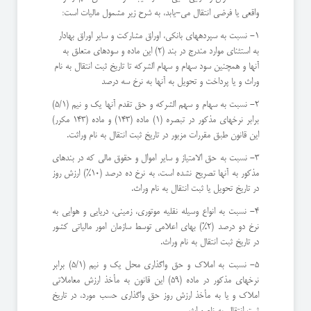
واقعی یا فرضی انتقال می-یابد، به شرح زیر مشمول مالیات است:
۱- نسبت به سپردههای بانکی، اوراق مشارکت و سایر اوراق بهادار
به استثنای موارد مندرج در بند (2) این ماده و سودهای متعلق به
آنها و همچنین سود سهام و سهام الشرکه تا تاریخ ثبت انتقال به نام
وراث و یا پرداخت و تحویل به آنها به نرخ سه درصد
۲- نسبت به سهام و سهم الشرکه و حق تقدم آنها یک و نیم (5/1)
برابر نرخهای مذکور در تبصره (1) ماده (143) و ماده (143 مکرر)
این قانون طبق مقررات مزبور در تاریخ ثبت انتقال به نام وراثت.
۳- نسبت به حق الامتیاز و سایر اموال و حقوق مالی که در بندهای
مذکور به آنها تصریح نشده است، به نرخ ده درصد (10%) ارزش روز
در تاریخ تحویل یا ثبت انتقال به نام وراث.
۴- نسبت به انواع وسیله نقلیه موتوری، زمینی، دریایی و هوایی به
نرخ دو درصد (2%) بهای اعلامی توسط سازمان امور مالیاتی کشور
در تاریخ ثبت انتقال به نام وراث.
۵- نسبت به املاک و حق واگذاری محل یک و نیم (5/1) برابر
نرخهای مذکور در ماده (59) این قانون به مأخذ ارزش معاملاتی
املاک و یا به مأخذ ارزش روز حق واگذاری حسب مورد، در تاریخ
ثبت انتقال به نام وراث.