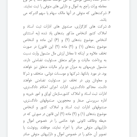
معامله وراث راجع به اموال و دارایی های متوفی را ثبت نمایند.
شرکت‌هایی که متوفی در آنها مالک سهام یا سهم الشرکه می
باشد.
شرکت های کارگزاری، صندوق های ادارات ثبت اسناد و
املاک کشور اشخاص مذکور بندهای یاد شده (به استثنای
اشخاص موضوع بندهای (2) و (6) این ماده و اشخاص
موضوع بندهای (1) و (2) ماده (2) این قانون) در صورت
تخلف علاوه بر اینکه تا معادل ارزش مال مشمول وارث نسبت
به پرداخت مالیات و جرائم متعلق مسئوليت تضامنى دارند،
مشمول جریمهای به میزان دو برابر مالیات متعلق نیز خواهند
بود. در مورد بانکها، شرکتها و موسسات دولتی، متخلف و شرکا
و معاونان وی در تخلف نیز مسئوليت تضامنى خواهند
داشت. محاکم دادگستری، ادارات اجرای احکام دادگستری،
ادارات ثبت اسناد و املاک کشور،سازمان اوراق و امور خیریه و
اداره سرپرستی صغار و محجورین، صندوقهای دادگستری،
صندوقهای ادارات ثبت اسناد و املاک کشور و اشخاص
موضوع بندهای (1) و (2) ماده (2) این قانون در صورتی که در
حیطه وظائف ثانونى خود حکمی را در خصوص اموال و
داراییهای متوفی صادر یا اجراء نمایند، موظفند رونوشت یا
تصویر آن حکم را در خصوص اموال و داراییهای متوفی صادر