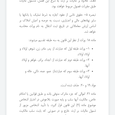
دهند، علاوه بر مالیات بر ارث به شرح این فصل، مشمول مالیات
طبق مقررات فصول مربوط خواهند بود.
تبصره 5- حقوق ناشی از عقود اجاره به شرط تملیک یا بانکها یا
سایر نهادهای مالی و اعتباری، نسبت به عرصه و اعیان املاک بر
اساس ارزش معاملاتی در تاریخ ثبت انتقال به نام وراث محاسبه
خواهد شد.
ماده 18: وراث از نظر این قانون به سه طبقه تقسیم میشوند:
۱- وراث طبقه اول که عبارتند از: پدر، مادر، زن، شوهر، اولاد و
اولاد اولاد.
۲- وراث طبقه دوم که عبارتند از: اجداد، برادر، خواهر و اولاد
آنها.
۳- وراث طبقه سوم که عبارتنداز: عمو، عمه، دائی، خاله و
اولاد آنها.
مواد 19 و 20: حذف شده است.
ماده 21: اموالی که جزء ماترک متوفی باشد و طبق قوانین یا احکام
خاص، مالکیت آنها سلب و یابه صورت بلاعوض در اختیار اشخاص
موضوع ماده (2) این قانون قرار گیرد، با تأييد اشخاص مزبور از
شمول مالیات بر ارث خارج و در صورتی که بابت سلب مالکیت