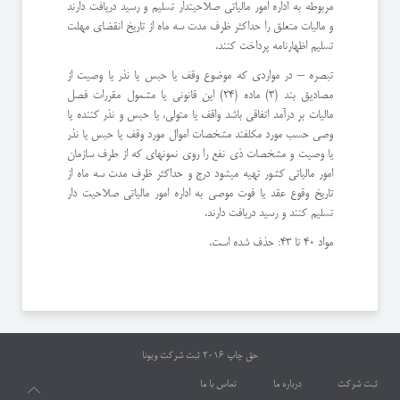
مربوطه به اداره امور مالیاتی صلاحیتدار تسلیم و رسید دریافت دارند
و مالیات متعلق را حداکثر ظرف مدت سه ماه از تاریخ انقضای مهلت
تسلیم اظهارنامه پرداخت کنند.
تبصره – در مواردی که موضوع وقف یا حبس یا نذر یا وصیت از
مصادیق بند (3) ماده (24) این قانونی یا مشمول مقررات فصل
مالیات بر درآمد اتفاقی باشد واقف یا متولی، یا حبس و نذر کننده یا
وصی حسب مورد مکلفند مشخصات اموال مورد وقف یا حبس یا نذر
یا وصیت و مشخصات ذی نفع را روی نمونهای که از طرف سازمان
امور مالیاتی کشور تهیه میشود درج و حداکثر ظرف مدت سه ماه از
تاریخ وقوع عقد یا فوت موصی به اداره امور مالیاتی صلاحیت دار
تسلیم کنند و رسید دریافت دارند.
مواد 40 تا 43: حذف شده است.
حق چاپ 2016
ثبت شرکت ویونا
ثبت شرکت
درباره ما
تماس با ما