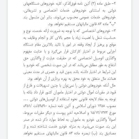
۲- طبق ماده (3) آئین نامه فوق‌الذکر، کلیه خودروهای دستگاههای
دولتی به استثنای خودروهای خدمات اختصاصی و تشریفاتی،
خودروهای خدمات عمومی محسوب می‌شوند. بنابر این مشمول بند
“‌ب” ماده 83 قانون مالیاتهای مستقیم نخواهد بود.
۳- خودروهای اختصاصی که با توجه به ضرورت ارائه خدمت، نوع و
حساسیت شغل یا اهمیت زیاد یا حجم بالای کار و انجام وظایف به
موقع و پرهیز از ایجاد وقفه در امور با تائید بالاترین مقام دستگاه
اجرایی مربوط در اختیار کارکنان قرار می‌گیرد و با عنایت مفهوم
واگذاری اتومبیل اختصاصی که در حقیقت عبارت از واگذاری حق
انتفاع به طور مطلق می‌باشد که در این صورت شخصی که خودرو با
این شرایط در اختیار داشته باشد بدون قید و حصری در مدت معینی
همانند مال متعلق به خود محق به بهره ‌برداری از آن خواهد بود.
حال آنکه خودروهای دولتی را نمی‌توان با چنین تسهیلات و فارغ از
قیود در مقررات اموال دولتی در اختیار ماموران کشور قرار داد بلکه با
توجه به مفاد لایحه قانونی نحوه استفاده از اتومبیل‌های دولتی …
مصوب 1358 شورای اسلامی و آئین نامه شماره 59590/ت /351ه
مورخ 15/12/1372 و اصلاحیه اخیر پیوست و دیگر مقررات مربوط،
اصولاً واگذاری خودرو به ماموران به لحاظ موارد ذکر شده در صدر
این بند صورت می‌پذیرد. به منزله خودرو خدمت شناخته شده و از
مصادیق بند (ب) تبصره ماده 83 قانون مالیاتهای مستقیم نخواهد