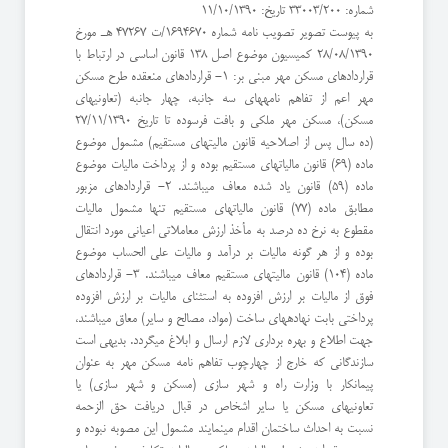
شماره: 33003/200 تاریخ: 11/10/1390
به پیوست تصویر تصویب نامه شماره 1694670/ت 47267 هـ مورخ
28/08/1390 کمیسیون موضوع اصل 138 قانون اساسی در ارتباط با
قراردادهای مسکن مهر مبنی بر: 1- قراردادهای منعقده طرح مسکن
مهر اعم از تفاهم نامههای سه جانبه، چهار جانبه (تعاونیهای
مسکن)، مسکن مهر ملکی و بافت فرسوده تا تاریخ 27/11/1390
(ده سال پس از اصلاحیه قانون مالیتهای مستقیم) مشمول موضوع
ماده (69) قانون مالیاتهای مستقیم بوده و از پرداخت مالیات موضوع
ماده (59) قانون یاد شده معاف میباشند. 2- قراردادهای مزبور
مطابق ماده (77) قانون مالیاتهای مستقیم تنها مشمول مالیات
مقطوع به نرخ ده درصد به مأخذ ارزش معاملاتی اعیانی مورد انتقال
بوده و از هر گونه مالیات بر درآمد و مالیات علی الحساب موضوع
ماده (104) قانون مالیتهای مستقیم معاف میباشند. 3- قراردادهای
فوق از مالیات بر ارزش افزوده به استثنای مالیات بر ارزش افزوده
پرداختی بابت نهادههای ساخت (مواد، مصالح و سایر) معاق میباشند،
جهت اطلاع و بهره برداری لازم ارسال و ابلاغ میگردد. بدیهی است
سازندگانی که خارج از چهارچوب تفاهم نامه مسکن مهر به عنوان
پیمانکار با وزارت راه و شهر سازی (مسکن و شهر سازی) یا
تعاونیهای مسکن یا سایر اشخاص در قبال دریافت حق الزحمه
نسبت به احداث ساختمان اقدام مینمایند مشمول این مصوبه نبوده و