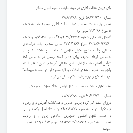
رای دیوان عدالت اداری در مورد مالیات تقسیم اموال مشاع
شماره: 56861/210 تاریخ: 17/6/1388
تصویر رای هیات عمومی دیوان عدالت اداری موضوع دادنامه شماره
5 مورخ 19/1/86 مبنی بر:
“‌ابطال نامه‌های شماره 20/2036/34792” مورخ 1/9/1366 و شماره
20/2560/48260 مورخ 3/11/1366 معاون محترم وقت درآمدهای
مالیاتی وزارت متبوع عنوان سازمان ثبت اسناد و املاک کشور در
خصوص ایجاد تکلیف برای دفاتر اسناد رسمی در خصوص اخذ
گواهی انجام معامله از ادارت امور مالیاتی ذیربط در زمان تنظیم اسناد
راجع به تقسیم نامه‌های املاک و قید شماره آن در سند تقسیم‌نامه”
جهت اطلاع و بهره‌برداری لازم ارسال می‌گردد.
عدم تعلق مالیات به نقل و انتقال اراضی مازاد آموزش و پرورش
شماره: 60622/210 تاریخ: 21/7/1388
وزیران عضو کار گروه بررسی مسایل و مشکلات آموزش و پرورش و
فرهنگیان در جلسه مورخ 14/11/1387 به استناد اصل یکصد و سی
و هشتم قانون اساسی جمهوری اسلامی ایران و با رعایت
تصویب‌نامه شماره 188911/ت 41656هـ مورخ 1387/10/16 تصویب
نمودند: