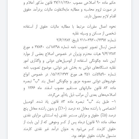
حکم ماده 90 اصلاحی مصوب 27/11/1380 قانون مذکور اعلام و
در صورت لزوم محاسبه و مطالبه مابه‌التفاوت مالیات بردرآمد حقوق
اقدام لازم معمول دارند.
نحوه اعمال مقررات مرتبط با مطالبه مالیات حقوق از استفاده
شخصی از مسکن و وسیله نقلیه
شماره: 29300/2397-211 تاریخ: 2/6/1382
ضمن ارسال تصویر تصویب نامه شماره 18298/ت 27840 ه مورخ
9/4/1382 هیات محترم وزیران در خصوص اصلاح بعضی از موارد
آیین‌ نامه چگونگی استفاده از اتومبیل‌های دولتی و واگذاری امور
نقلیه دستگاه‌های دولتی به بخش غیر دولتی، موضوع تصویب نامه
شماره 59590/ت 351 هـ مورخ 15/12/1372، در خصوص انواع
خودروهای دولتی مصوبه مزبور و چگونگی اعمال بند “‌ب” تبصره
ماده 83 قانون مالیاتهای مستقیم مصوب اسفند ماه 1366 و
اصلاحیه‌های بعدی آن مراتب ذیل یادآور می‌گردد.
۱- طبق بند “‌ب” تبصره ماده 83 قانون یاد شده، اتومبیل
اختصاصی با راننده معادل ده درصد (10%) و بدون راننده معادل پنج
درصد (5%) حقوق و مزایای مستمر نقدی (به استثنای مزایای نقدی
معاف ماده 91 قانون) درماه پس از کسر وجوهی که از این بابت از
حقوق کارمند کسر می‌شود به عنوان درآمد غیر نقدی کارمند
مشمول مالیات حقوق خواهد بود.