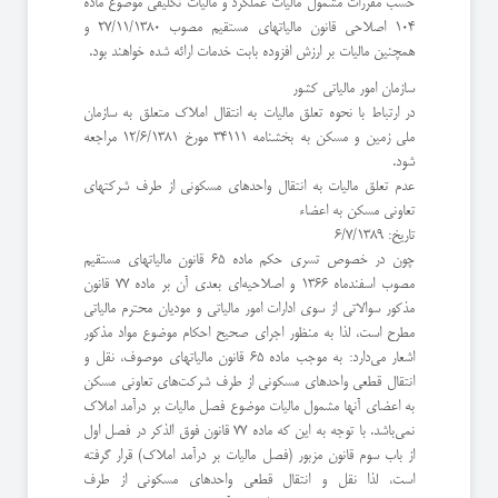
حسب مقررات مشمول مالیات عملکرد و مالیات تکلیفی موضوع ماده
104 اصلاحی قانون مالیاتهای مستقیم مصوب 27/11/1380 و
همچنین مالیات بر ارزش افزوده بابت خدمات ارائه شده خواهند بود.
سازمان امور مالیاتی کشور
در ارتباط با نحوه تعلق مالیات به انتقال املاک متعلق به سازمان
ملی زمین و مسکن به بخشنامه 34111 مورخ 12/6/1381 مراجعه
شود.
عدم تعلق مالیات به انتقال واحدهای مسکونی از طرف شرکتهای
تعاونی مسکن به اعضاء
تاریخ: 6/7/1389
چون در خصوص تسری حکم ماده 65 قانون مالیاتهای مستقیم
مصوب اسفندماه 1366 و اصلاحیه‌ای بعدی آن بر ماده 77 قانون
مذکور سوالاتی از سوی ادارات امور مالیاتی و مودیان محترم مالیاتی
مطرح است، لذا به منظور اجرای صحیح احکام موضوع مواد مذکور
اشعار می‌دارد: به موجب ماده 65 قانون مالیاتهای موصوف، نقل و
انتقال قطعی واحدهای مسکونی از طرف شرکت‌های تعاونی مسکن
به اعضای آنها مشمول مالیات موضوع فصل مالیات بر درآمد املاک
نمی‌باشد. با توجه به این که ماده 77 قانون فوق الذکر در فصل اول
از باب سوم قانون مزبور (فصل مالیات بر درآمد املاک) قرار گرفته
است، لذا نقل و انتقال قطعی واحدهای مسکونی از طرف