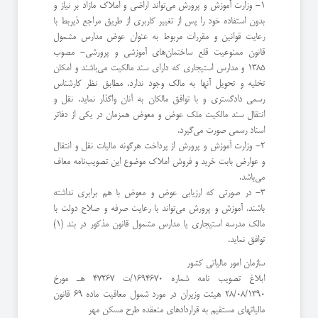
۱- وزارت آموزش و پرورش می‌تواند اراضی و املاک مازاد بر نیاز و
بدون استفاده خود را پس از تغییر کاربری از طریق مراجع ذیربط با
رعایت قوانین و مقررات مربوط به عنوان عوض مدارس مشمول
قانون ممنوعیت قلع ساختمان‌های آموزشی و پرورشی- مصوب
1385 و مدارس استیجاری که دارای سند مالکیت می‌باشند و امکان
تخلیه و تحویل آنها به مالک وجود ندارد، مطابق نظر کارشناس
رسمی دادگستری و با توافق مالکان به آنان واگذار نماید. نقل و
انتقال سند مالکیت ملک عوض و معوض همزمان در یکی از دفاتر
اسناد رسمی صورت می‌گیرد.
۲- وزارت آموزش و پرورش از پرداخت هرگونه مالیات نقل و انتقال
و عوارض بابت خرید و فروش املاک موضوع این تصویب‌نامه معاف
می‌باشد.
۳- در صورتی که ارزیابی عوض و معوض با هم برابری نداشته
باشند، آموزش و پرورش می‌تواند با رعایت صرفه و صلاح دولت با
مالک مدرسه استیجاری یا مدارس مشمول قانون مذکور در بند (1)
توافق نماید.
سازمان امور مالیاتی کشور
ابلاغ تصویب نامه شماره 1694670/ت 47267 هـ مورخ
28/08/1390 هیئت وزیران در مورد شمول معافیت ماده 69 قانون
مالیاتهای مستقیم به قراردادهای منعقده طرح مسکن مهر