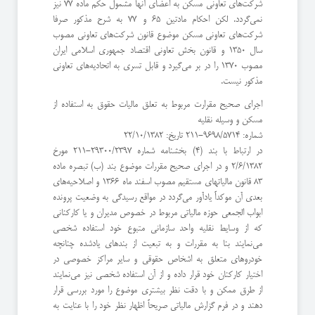
شرکت‌های تعاونی مسکن به اعضای آنها مشمول حکم ماده 77 نیز
نمی‌گردد. لکن احکام مادتین 65 و 77 به شرح مذکور صرفا
شرکت‌های تعاونی مسکن موضوع قانون شرکت‌های تعاونی مصوب
سال 1350 و قانون بخش تعاونی اقتصاد جمهوری اسلامی ایران
مصوب 1370 را در بر می‌گیرد و قابل تسری به اتحادیه‌های تعاونی
مذکور نیست.
اجرای صحیح مقرارت مربوط به تعلق مالیات حقوق به استفاده از
مسکن و وسیله نقلیه
شماره: 9698/5714-211 تاریخ: 22/10/1382
در ارتباط با بند (4) بخشنامه شماره 29300/2397-211 مورخ
2/6/1382 و در اجرای صحیح مقررات موضوع بند (ب) تبصره ماده
83 قانون مالیاتهای مستقیم مصوب اسفند ماه 1366 و اصلاحیه‌های
بعدی آن موکداً یادآور می‌گردد در مواقع رسیدگی به وضعیت پرونده
ابواب الجمعی حوزه مالیاتی مربوط در خصوص مدیران و یا کارکنانی
که از وسایط نقلیه واحد سازمانی متبوع خود استفاده شخصی
می‌نمایند بنا به مقررات و به تبعیت از بندهای یادشده چنانچه
خودروهای متعلق به اشخاص حقوقی و سایر مراکز خصوصی در
اختیار کارکنان خود قرار داده و از آن استفاده شخصی نیز می‌نمایند
از طرق ممکن و با دقت نظر بیشتری موضوع را مورد بررسی قرار
دهند و در فرم گزارش مالیاتی صریحاً اظهار نظر خود را با عنایت به