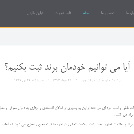
باره ما
تماس با ما
مقاله
قانون تجارت
قوانین مالیاتی
آیا می توانیم خودمان برند ثبت بکنیم؟
نوشته شده توسط
ثبت شرکت ویونا
21 خرداد 1397
به روز شده
22 دی 1399
ش و لعاب تازه ای می دهد از این رو بسیاری از فعالان اقتصادی و تجاری به دنبال معرفی و نشان د
رند می کنند .
از برند و علامت تجاری بحث ثبت علامت تجاری در اداره مالکیت معنوی مطرح می شود که اغلب در