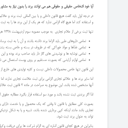
آیا خود اشخاص حقیقی و حقوقی هم می توانند برند را بدون نیاز به مشاور
در درجه اول باید گفت هیچ قانون داخلی و یا بین المللی ثبت برند و عل
و استفاده کند اما هیچ گاه الزامی ندارد که هر یک از این برند ها را به ثبت 
تنها ثبت برخی از علام تجاری به موجب مصوبه سوم اردیبهشت 1328 هیئت وزیران الزام شده است که عبارتند از :
تمامی داروهای طبی باید الزاما برند داشته باشند و آن را به ثبت برسانن
تمامی غذاها و مواد خوراکی که در ظروف در بسته و خاص بسته بندی می
تمامی نوشابه ها و نوشیدنی های گاز دار باید صاحب برند بوده و این 
تمامی لوازم آرایشی که بصورت مستقیم بر روی پوست استعمال می شوند
این قانون تنها خاص محصولات داخلی نیست و کلیه تولیدی های خارج از کش
اما سایر برند ها و علائم تجاری الزامی برای ثبت علامت تجاری ندارند ا
آنها مشخص شده باشد. این موضوع به صراحت در ماده 2 قانون ثبت علائم و اختراعات قید شده است.
لذا اگر برندی ثبت نشده باشد و مورد سو استفاده قرار بگیرد مطالبه حقوق 
بصورت کلی مطابق با قانون تا وقتی که یک محصول و یا خدمت دارای وج
تجاری باشد مانند اینکه کپی برداری نشده باشد، شبیه و یا به شکل نزدیکی
تواند به عنوان برند ثبت شود.
بنابراین در هیچ کجای قانون اشاره ای به الزام شرکت ها برای دریافت وک