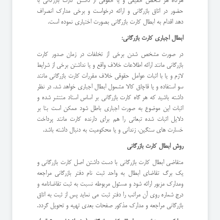
هرگاه هر شخص حقیقی و یا حقوقی از داشتن کارت بازرگانی با
حضور در اتاق بازرگانی و ارائه درخواست و برخی مدارک انصراف
دهد اقدام به ابطال کارت بازرگانی بصورت اختیاری نموده است.
ابطال اجباری کارت بازرگانی:
در صورت مشخص شدن برخی از تخلفات در زمان صدور کارت
بازرگانی مانند ارائه اطلاعات خلاف واقع و یا نداشتن برخی از شرایط
لازم و یا با اثبات عوامل حقوقی خلاف مقررات کارت بازرگانی مانند
سو استفاده و یا قاچاق کالا مشمول ابطال اجباری خواهد شد. در نظر
داشته باشید که هر گاه کارت بازرگانی بر اساس اسناد منتشر شده و
اثبات این موضوع به صورت اجباری باطل شود ممکن است بنا بر
دلایل اثبات شده تبعاتی را هم برای دارنده کارت مانند پرداخت
خسارت های سنگین، زندانی و یا محکومیت به دنبال داشته باشد.
روش ابطال کارت بازرگانی
متقاضی ابطال کارت بازرگانی با دست داشتن اصل کارت بازرگانی و
یك برگ تقاضای ابطال به واحد ثبت نام دفتر بازرگانی مراجعه
ومدارك مزبور ارائه شود و مسئول مربوطه نسبت به ثبت تقاضانامه و
درج شماره روی آن مراتب را دفتر ثبت می نماید پس از ثبت به اتاق
بازرگانی مراجعه و مدارك مذكور صفحات بعدی تهیه و تحویل گردد.