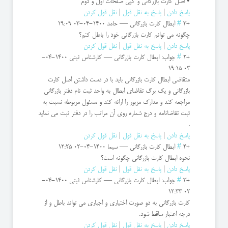
• اصل کارت بازرگانی و كپی صفحات اول و دوم
پاسخ دادن
|
پاسخ به نقل قول
|
نقل قول کردن
+3
#
ابطال کارت بازرگانی
—
حامد
1400-04-03 19:09
چگونه می توانم کارت بازرگانی خود را باطل کنم؟
پاسخ دادن
|
پاسخ به نقل قول
|
نقل قول کردن
+2
#
جواب: ابطال کارت بازرگانی
—
کارشناس ثبتی
1400-04-
03 19:15
متقاضی ابطال کارت بازرگانی باید با در دست داشتن اصل کارت
بازرگانی و یك برگ تقاضای ابطال به واحد ثبت نام دفتر بازرگانی
مراجعه کند و مدارك مزبور را ارائه کند و مسئول مربوطه نسبت به
ثبت تقاضانامه و درج شماره روی آن مراتب را در دفتر ثبت می نماید
.
پاسخ دادن
|
پاسخ به نقل قول
|
نقل قول کردن
+4
#
ابطال کارت بازرگانی
—
سیما
1400-04-02 12:25
نحوه ابطال کارت بازرگانی چگونه است؟
پاسخ دادن
|
پاسخ به نقل قول
|
نقل قول کردن
+3
#
جواب: ابطال کارت بازرگانی
—
کارشناس ثبتی
1400-04-
02 12:33
کارت بازرگانی به دو صورت اختیاری و اجباری می تواند باطل و از
درجه اعتبار ساقط شود.
پاسخ دادن
|
پاسخ به نقل قول
|
نقل قول کردن