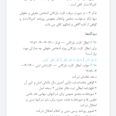
كثیرالانتشار كافی است .
تذكر 4 - در صورت سرقت کارت بازرگانی اشخاص حقیقی و حقوقی
تنها ارائه درخواست شخص واعلام مفقودی روزنامه كثیرالانتشار و
گواهی از اداره آگاهی و امثالهم كافی می باشد.
دیدگاه‌ها
+2
#
ابطال کارت بازرگانی
—
فرناز
1400-04-04 12:51
برای ابطال کارت بازرگانی ویژه اشخاص حقوقی چه مدارکی مورد
نیاز است؟
پاسخ دادن
|
پاسخ به نقل قول
|
نقل قول کردن
+1
#
جواب: ابطال کارت بازرگانی
—
کارشناس ثبتی
1400-04-
04 12:59
نسخه تقاضای شركت
• گواهی مفاصاحساب دارایی آخرین سال مالیاتی اصل و كپی آن
• اظهارنامه ابطالی ثبت دفاتر تجارتی 2 نسخه اصل
• صورتجلسه مجمع عمومی برای شركتهای سهامی عام خاص
تعاونی ها و صورتجلسه هیات مدیره برای سایر شركتها مبنی بر
انحلال شركت
• تصویر روزنامه رسمی مبنی بر اعلام انحلال شركت