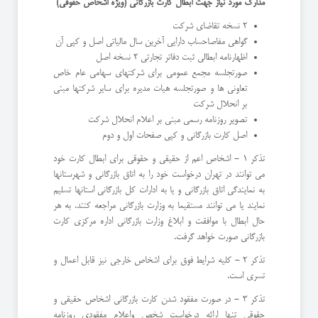
مدارك مورد نیاز جهت ابطال کارت بازرگانی (ویژه اشخاص حقوقی)
2 نسخه تقاضای شركت
گواهی مفاصاحساب دارایی آخرین سال مالیاتی اصل و كپی آن
اظهارنامه ابطالی ثبت دفاتر تجارتی 2 نسخه اصل
صورتجلسه مجمع عمومی برای شركتهای سهامی عام خاص
تعاونی ها و صورتجلسه هیات مدیره برای سایر شركتها مبنی
بر انحلال شركت
تصویر روزنامه رسمی مبنی بر اعلام انحلال شركت
اصل کارت بازرگانی و كپی صفحات اول و دوم
تذكر 1 - اشخاص اعم از حقیقی و حقوقی برای ابطال کارت خود
می توانند در تهران درخواست خود را به اتاق بازرگانی و شهرستانها
به نمایندگی اتاق بازرگانی و یا به ادارات كل بازرگانی استانها تسلیم
نمایند یا می توانند مستقیما به وزارت بازرگانی مراجعه كنند. به هر
حال ابطال با موافقت و ابلاغ وزارت بازرگانی اداره مركزی کارت
بازرگانی صورت خواهد گرفت.
تذكر 2 - كلیه شرایط فوق برای اشخاص خارجی نیز قابل اعمال و
تسری است.
تذكر 3 - در صورت مفقود شدن کارت بازرگانی اشخاص حقیقی و
حقوقی تنها ارائه درخواست شخص واعلام مفقودی روزنامه