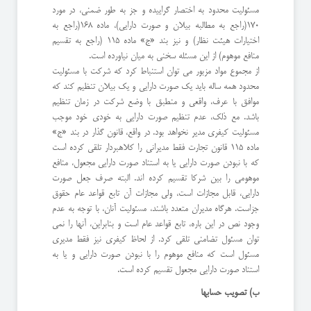
مسئولیت محدود به اختصار گراییده و جز به طور ضمنی، در مورد
170(راجع به مطالبه بیلان و صورت دارایی)، ماده 168(راجع به
اختیارات هیئت نظار) و نیز بند «ج» ماده 115 (راجع به تقسیم
منافع موهوم) از این مسئله سخنی به میان نیاورده است.
از مجموع مواد مزبور می توان استنباط کرد که شرکت با مسئولیت
محدود همه ساله باید یک صورت دارایی و یک بیلان تنظیم کند که
موافق با عرف، واقعی و منطبق با وضع شرکت در زمان تنظیم
باشد. مع ذلک، عدم تنظیم صورت دارایی به خودی خود موجب
مسئولیت کیفری مدیر نخواهد بود. در واقع، قانون گذار در بند «ج»
ماده 115 قانون تجارت فقط مدیرانی را کلاهبردار تلقی کرده است
که با نبودن صورت دارایی یا به استناد صورت دارایی مجعول، منافع
موهومی را بین شرکا تقسیم کرده اند. البته صرف جعل صورت
دارایی، قابل مجازات است، ولی مجازات آن تابع قواعد عام حقوق
جزاست. هرگاه مدیران متعدد باشند، مسئولیت آنان، با توجه به عدم
وجود نص در این باره، تابع قواعد عام است و بنابراین، آنها را نمی
توان مسئول تضامنی تلقی کرد. از لحاظ کیفری نیز فقط مدیری
مسئول است که منافع موهوم را با نبودن صورت دارایی و یا به
استناد صورت دارایی مجعول تقسیم کرده است.
ب) تصویب حسابها