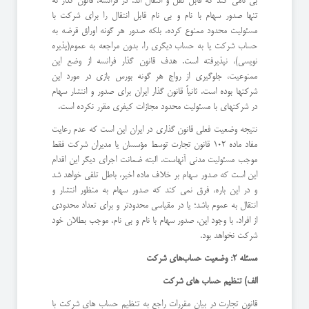
بی نامی کند که قابل نقل و انتقال اند. در فرانسه، قانون گذار نه
تنها صدور سهام با نام و بی نام قابل انتقال را برای شرکت با
مسئولیت محدود ممنوع کرده، بلکه صدور هر گونه اوراق قرضه به
حساب شرکت یا به حساب دیگری را، بدون مراجعه به عموم(پذیره
نویسی)، نپذیرفته است. هدف قانون گذار فرانسه از وضع این
ممنوعیت، جلوگیری از رواج هر گونه بورس بازی در مورد این
شرکتها بوده است. ثانیاً قانون گذار ایران برای صدور و انتشار سهام
در شرکتهای با مسئولیت محدود مجازات کیفری مقرر نکرده است.
نتیجه وضعیت فعلی قانون گذاری در ایران این است که عدم رعایت
مفاد ماده 102 قانون تجارت توسط مؤسسان یا مدیران شرکت فقط
موجب مسئولیت مدنی آنهاست. البته ضمانت اجرای دیگر این اقدام
این است که صدور سهام بر خلاف ماده اخیر، باطل تلقی خواهد شد
و در این باره، فرق نمی کند که صدور سهام به منظور انتشار و
انتقال به عموم باشد؛ یا در مقیاسی محدودتر و برای تعداد محدودی
از افراد. با وجود این، صدور سهام با نام و بی نام، موجب بطلان خود
شرکت نخواهد بود.
مسئله 2: وضعیت حساب‌های شركت
الف) تنظیم حساب های شرکت
قانون تجارت در بیان مقررات راجع به تنظیم حساب های شرکت با