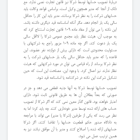
دربارۀ تصویب حسابها توسط شرکا نیز قانون تجارت نصی ندارد. مع
ذلک از آنجا که مدیر همچون وکیل است، براساس قواعد وکالت باید
حسابهای شرکت را به نظر شرکا برسانند. مدیر باید این کار را حداقل
سالی یک بار انجام دهد، مگر آنکه اساسنامه قید دیگری داشته باشد.
این نکته را می توان از مفاد ماده 109 قانون تجارت استنتاج کرد که
به موجب آن، هیئت نظار باید مجمع عمومی شرکا را لااقل سالی
یک بار دعوت کند. اگر چه ماده 109 مزبور راجع به شرکتهای با
مسئولیت محدودی است که دارای بیش از دوازده نفر عضوند، این
قاعده را که مدیر باید حداقل سالی یک بار حسابهای شرکت را به
نظر شرکا برساند از راه قیاص می توان در مورد شرکتهایی که هیئت
نظار ندارند نیز اعمال کرد. با وجود این، مصلحت این است که حین
تشکیل شرکت این نکته در شرکتنامه یا اساسنامه قید شود.
تصویب حسابها توسط شرکا به آنها جنبه قطعی می دهد و جز در
صورتی که بعداً بطلان آن ها به طریق قانونی ثابت شود، دارای
اعتبار خواهند بود. قانون گذار معین نمی کند که اگر شرکا از تصویب
حساب های ارائه شده توسط مدیر خودداری کنند چه باید کرد؛ اما به
نظر می رسد که یکی از طرفین (شرکا یا مدیر) می تواند با مراجعه
به دادگاه صدور حکم قطعیت حسابها را تقاضا کنند. اگر شرکا
حسابهای ارائه شده را اصلاح کنند و مدیر با آن موافق نباشد نیز به
همین ترتیب عمل می شود.