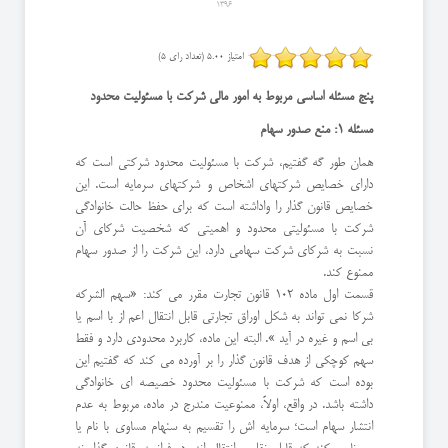
1396
امتیاز 5.00 (تعداد رای 5)
پنج مسئله اساسی مربوط به امور مالی شركت با مسئولیت محدود
مسئله 1: منع صدور سهام
همان طور گه گفتیم، شرکت با مسئولیت محدود شرکتی است که
دارای خصایص شرکتهای اشخاص و شرکتهای سرمایه است. این
خصایص قانون گذار را واداشته است که برای حفظ حالت خانوادگی
شرکت با مسئولیتی محدود و اهمیتی که شخصیت شرکای آن
نسبت به شرکای شرکت سهامی دارد، این شرکت را از صدور سهام
ممنوع کند.
قسمت اول ماده 102 قانون تجارت مقرر می کند: «سهم الشرکه
شرکا نمی تواند به شکل اوراق تجارتی قابل انتقال اعم از با اسم یا
بی اسم و غیره در آید ». البته این ماده، کاربرد محدودی دارد و فقط
سهم کوچکی از هدف قانون گذار را بر آورده می کند که گفتیم این
بوده است که شرکت با مسئولیت محدود خصیصه ای خانوادگی
داشته باشد. در واقع، اولاً، ممنوعیت مندرج در ماده، مربوط به عدم
انتشار سهام است؛ سرمایه اش را تقسیم به سنهام مساوی با نام یا