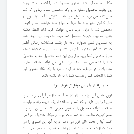
مکان بواسطه این نشان تجاری محصول شما را انتخاب کنند. وجود
بی نهایت محصول مشابه و یا یک محصول مشابه زمانی که شما
قابل تشخیص برای مشتریان خود باشید تفاوتی ندارد. آنها بدون در
نظر گرفتن سایر برند ها تنها به سراغ شما خواهند آمد و ادرس
محصول شما را برای خرید دنبال خواهند کرد. نباید انتظار داشته
باشید که چون کیفیت محصول شما خوب بوده پس باید فروش شما
به مشتریان فعلی همواره ادامه دار باشد. مشکلات زندگی آنقدر
هستند که ذهن مشتری را درگیر کنند و او خیلی راحت نتواند دوباره
سراغ محصول شما بیاید و از بین این همه محصول مشابه محصول
شما را تشخیص دهد. یک برند عالی می تواند حافظه دیداری
مشتریان را در سیطره خود در اورد تا تنها با یک نگاه مشتری فورا
شما را انتخاب کند و همیشه شما را به یاد داشته باشد.
با برند در بازاریابی موفق تر خواهید بود.
توان رقابتی این روزهای بازار نیاز به استفاده از هر ابزاری برای بهبود
شرایط رقابتی دارد. اینکه شما با استفاده از یک هزینه زیاد و تبلیغات
هنگفت نتوانید محصول را به خوبی معرفی کنید دلیل آن نبود و یا
عدم کیفیت مناسب برند شما است. برند در دیگاه مشتریان نفوذ می
کند، آنها را تحت تاثیر قرار می دهد و به آنها این اشتیاق را می
دهد که از شما خرید کنند. اما بازاریابان حرفه ای به خوبی می دانند