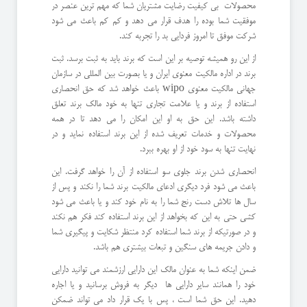
محصولات بی کیفیت رضایت مشتریان شما که مهم ترین عنصر در
موفقیت شما بوده را هدف قرار می دهد و کم کم باعث می شود
شرکت موفق تا امروز فردایی بد را تجربه کند.
از این رو همیشه توصیه بر این است که برند باید به ثبت برسد. ثبت
برند در اداره مالکیت معنوی ایران و یا بصورت بین المللی در سازمان
جهانی مالکیت معنوی wipo باعث خواهد شد که حق انحصاری
استفاده از برند و یا علامت تجاری تنها به خود مالک برند تعلق
داشته باشد. این حق به او این امکان را می دهد تا در همه
محصولات و خدمات تعریف شده از این برند استفاده نماید و در
نهایت تنها به سود خود از او بهره ببرد.
انحصاری شدن برند جلوی سو استفاده از آن را خواهد گرفت. این
باعث می شود فرد دیگری ادعای مالکیت برند شما را نکند و پس از
سال ها تلاش دست رنج شما را به نام خود کند و یا باعث می شود
کشی حتی به این که بخواهد از این برند استفاده کند فکر هم نکند
و در صورتیکه از برند شما استفاده کرد منتظر شکایت و پیگیری شما
و دادن جریمه های سنگین و تبعات بیشتری هم باشد.
ضمن اینکه شما به عنوان مالک این دارایی ارزشمند می توانید دارایی
خود را همانند سایر دارایی ها دیگر به فروش برسانید و یا اجاره
دهید. این حق شما است ، پس با یک قرار داد می تواند ضمکن