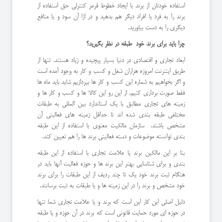
استفاده خودتان از برند با ایجاد خطوط قرمز کنترلی حق استفاده از
برند را به فرد یا افراد دیگر هم بدهید و در ازا آن سود و یا منافع
دیگری را به دست بیاورید.
چرا باید برای برند خود طبقه در نظر بگیرید؟
ابعاد تجاری و اقتصادی در دنیا بسیار پیچیده و زیاد هستند. تنها از
طریق اینترنت امروزه هزاران شغل و کسب و کار به وجود آمده است
و اگر بخواهیم به شماره این کسب و کار ها بپردازیم شاید باید ماه ها
فقط صورت برداری کنیم. از این رو این کالا ها و کسب و کار ها و
زمینه های تجاری مطابق با یک استاندارد بین المللی به طبقات
مختلفی طبقه بندی شده اند تا حداقل زمینه های فعالیتی آن
مشخص باشند. سازمان مالکیت معنوی با استفاده از این طبقه
بندی توانسته موضوعات و دسته فعالیتی برند ها را هم تعیین کند.
بنا بر این مالکین برند یا علامت تجاری با استفاده از این طبقه
بندی و برای شناسایی بهتر این برند ها و حوزه فعالیت آنها باید در
هنگام ثبت برند خود یک تا چند ردیف از این طبقات را برای برند
خود مشخص و برند را در این زمینه ها و یا طبقات به ثبت برسانند.
دلیل اصلی این کار این است که برند و یا علامت تجاری شما تنها
در حوزه ای مورد حمایت قانونی است که برند در آن حوزه و یا طبقه