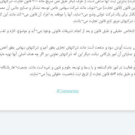
بدون احتیاج به ثبت دارای شخصیت حقوقی می-شوند (ماده 78
مقرراتی که قانونگذار برای یک شرکت دولتی وضع می¬نماید، آنها را موظف به اجراء آن قانون می¬کند مانند 
، شرکتهای مزبور تابع قانون تجارت می¬باشند.
خاص حقیقی و طبق قانون و بعد از انجام تشریفات قانونی بوجود می¬آید و موضوع، اداره و تقسیم 
تی آن امور بازرگانی نباشد، دیگر این که شرکتهای تعاونی نیز اگر چه هدف اصلی آنها تهیه مایح
الیت در امور عام المنفعه و یا بسط و توسعه علوم و فنون و غیره است مانند، جمعیت¬ها، باشگ
 حقوقی پیدا می¬نمایند.
JComments