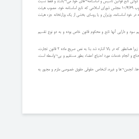
5 قانون تجارت) بنابراین ثبت آنها منتفی است، از طرف دیگر طبق نص صریح ماده 300 قانون تجارت، شرکتهای دولتی تابع قوانین تأسيس و اساسنامه¬های خود می¬باشند و فقط نسبت
به موضوعاتی که در قوانین و اساسنامه¬های آنها ذکر نشده تابع مقررات این قانون (قانون تجارت) می¬شوند، مانند شرکت سهامی خاص توسعه نیشکر و صنایع جانبی آن مصوب 10/4/69 مجلس شورای اسلامی که تابع اساسنامه خود، مصوب هیئت
این که در خود اساسنامه، وزیران و یا روسای بخشی از یک وزارتخانه جزء هیئت
سود و دارایی آنها تابع و محکوم قانون خاص بوده و به دو نوع تقسیم
اشخاص حقوقی حقوق خصوصی انتفاعی: که موضوع آن تجارت برای بدست آوردن سود و منفعت است مانند شرکتهای تجاری بطور اعم و شرکتهای سهامی بطور اخص زیرا همانطور که در بالا اشاره شد بنا به نص صریح ماده 2 قانون تجارت،
تاج و انجام خدمات مورد احتیاج اعضاء بطور مستقیم و بی¬واسطه است،
اه-ها، انجمن¬ها و غیره. اشخاص حقوقی حقوق خصوصی ملزم و مجبور به