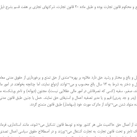
 طبق ماده 20 قانون تجارت، شرکتهای تجاری بر هفت قسم بشرح ذیل تقسیم شده اند:
و بالغ و مختار و رشید حق دارد علاوه بر بهره¬مندی از حق تمتع و برخورداری از حقوق مدنی معامل
دارند، صغیر، سفیه (کسی که تصرفاتش در امور مالی عقلایی نیست)، مجنون (دیوانه) و تاجر ورشکسته 
(پدر و جد پدری) قیم و یا مدیر تصفیه اعمال و استیفای حق نمایند. حمل یا جنین طبق قانون مدنی 
 متولد شدن می¬تواند از ماترک مورث خود (سهامدار) طبق قانون متمتع گردد.
از اعمال حق حاکمیت ملی هر کشور بوده و توسط قانون تشکیل می¬شوند، مانند استانداری، فرمان
 یک تاجر و تحت قانون تجارت به تجارت اشتغال می¬ورزند و در اصطلاح حقوق سیاسی اعمال تصد