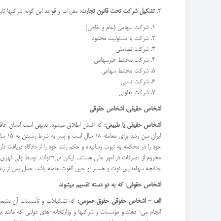
2.
تشکیل شرکت تحت قانون تجارت
: مقررات و قواعد این گونه شرکتها تابع و محکوم قانون تجارت بوده و
شرکت سهامی (عام و خاص)
شرکت با مسئوليت محدود
شرکت تضامنی
شرکت مختلط غیرسهامی
شرکت مختلط سهامی
شرکت نسبی
شرکت تعاونی
اشخاص حقیقی، اشخاص حقوقی
اشخاص حقیقی یا طبیعی:
که انسان اطلاق میشود، بدیهی است انسان عاقل 
خود را در محکمه به ثبوت رسانیده و حکم رشد خود را از دادگاه دریافت 
محروم از تصرفات در امور مالی هستند، لیکن می¬توانند توسط ولی قهری 
چنانچه سهامداری فوت و همسر او حین الفوت حامله باشد، حمل پس از زنده
اشخاص حقوقی: که به دو دسته تقسیم میشوند
الف - اشخاص حقوقی حقوق عمومی:
که تشکیلات و تأسيسات آن منبعث 
انجام می¬دهند و مؤسسات و شركتها و وزارتخانه-های دولتی که مانند