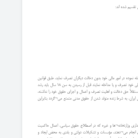
ه نموده در امور مالی خود بدون دخالت دیگران تصرف نماید، طبق قوانین
ایران سن رشد برای معامله 18 سال است و پسر به شرط رسیدن به 15 سال و دختر به شرط به 13 سال بالغ محسوب و می¬توانند ازدواج نمایند، اما چنانچه بخواهند در امور مالی خود تصرف و یا مداخله نمایند قبل از رسیدن به سن 18 سال باید رشد
مستقلاً حق دخالت و اهلیت تصرف و اعمال و اجرای حقوق خود را نداشته،
ایران، به شرط زنده متولد شدن از حقوق مدنی متمتع می¬گردد بنابراین
داری وزارتخانه¬ها و غیره که در اصطلاح حقوق سیاسی، اعمال حاکمیت
ی انجام می¬دهند، مؤسسات و تشكيلات دولتی و بلدی به محض ایجاد و