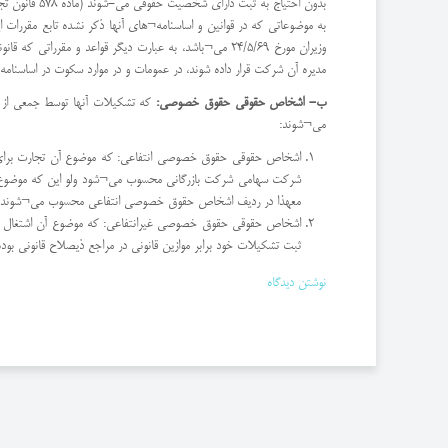
وزیران مورخ 24/5/69 می¬باشد، به عبارت دیگر قواعد و 
مدیره آن شرکت قرار داده شوند، در عمومات و در موارد سکوت در اساسنامه
ب- اشخاص حقوقی حقوق خصوصی:
که تشکیلات آنها توسط جمعی از اش
می¬شوند:
شرکت سهامی شرکت بازرگانی محسوب می¬شود ولو این که موضوع عملیا
معهذا در ردیف اشخاص حقوق خصوصی انتفاعی محسوب می¬شوند.
اشخاص حقوقی حقوق خصوصی غیرانتفاعی: که موضوع آن اشتغال و فع
ثبت تشکیلات خود برابر موازین قانونی در مراجع ذیصلاح قانونی بوده و طبق ماده 584 قانون تجارت از تاریخ ثبت شخصیت
نوشتن دیدگاه