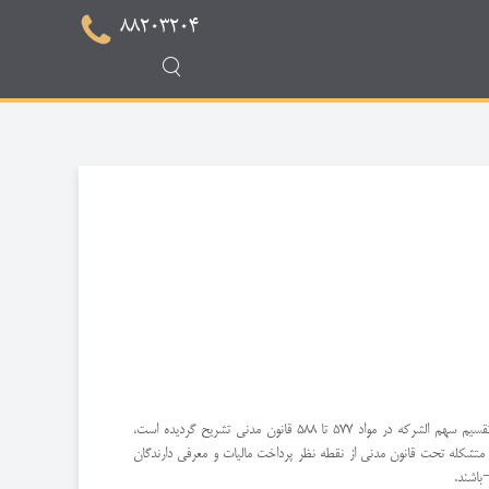
88203204
: قانون و قواعد حاکم بر این گونه شرکتها، قانون مدنی است، تعریف شرکت، تعهدات و وظائف شركاء، اداره شرکت و همچنین تقسیم سهم الشرکه در مواد 577 تا 588 قانون مدنی تشریح گردیده است،
 متشکله تحت قانون مدنی از نقطه نظر پرداخت مالیات و معرفی دارندگان
باشند.