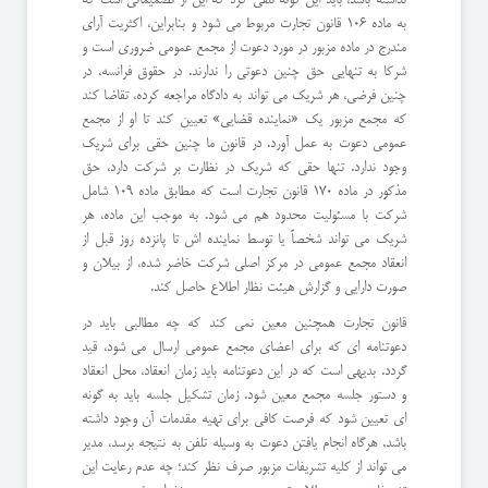
به ماده 106 قانون تجارت مربوط می شود و بنابراین، اکثریت آرای
مندرج در ماده مزبور در مورد دعوت از مجمع عمومی ضروری است و
شرکا به تنهایی حق چنین دعوتی را ندارند. در حقوق فرانسه، در
چنین فرضی، هر شریک می تواند به دادگاه مراجعه کرده، تقاضا کند
که مجمع مزبور یک «نماینده قضایی» تعیین کند تا او از مجمع
عمومی دعوت به عمل آورد. در قانون ما چنین حقی برای شریک
وجود ندارد. تنها حقی که شریک در نظارت بر شرکت دارد، حق
مذکور در ماده 170 قانون تجارت است که مطابق ماده 109 شامل
شرکت با مسئولیت محدود هم می شود. به موجب این ماده، هر
شریک می تواند شخصاً یا توسط نماینده اش تا پانزده روز قبل از
انعقاد مجمع عمومی در مرکز اصلی شرکت خاضر شده، از بیلان و
صورت دارایی و گزارش هیئت نظار اطلاع حاصل کند.
قانون تجارت همچنین معین نمی کند که چه مطالبی باید در
دعوتنامه ای که برای اعضای مجمع عمومی ارسال می شود، قید
گردد. بدیهی است که در این دعوتنامه باید زمان انعقاد، محل انعقاد
و دستور جلسه مجمع معین شود. زمان تشکیل جلسه باید به گونه
ای تعیین شود که فرصت کافی برای تهیه مقدمات آن وجود داشته
باشد. هرگاه انجام یافتن دعوت به وسیله تلفن به نتیجه برسد، مدیر
می تواند از کلیه تشریفات مزبور صرف نظر کند؛ چه عدم رعایت این