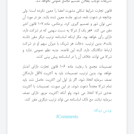
تشریفات موجب بطلان تصمیم مجمع عمومی نخواهد شد.
قانون تجارت شرایط شکلی مشورت اعضا را معین نکرده است؛ ولی
چنانچه در دعوت نامه، دستور جلسه معین شده باشد، جز در مورد آن
نمی توان شور و تصمیم گیری کرد. برعکس، ماده 107 قانون اخیر
مقرر می کند: «هر یک از شرکا به نسبت سهمی که در شرکت دارد،
دارای رأی خواهد بود، مگر اینکه اساسنامه ترتیب دیگر مقرر داشته
باشد». بدین ترتیب، دخالت هر شریک با میزان سهم او در شرکت
ارتباط تنگاتنگ دارد. البته این قاعده، جنبه نظم عمومی ندارد و
شرکا می توانند خلاف آن را در اساسنامه پیش بینی کنند.
تصمیمات مجمع با رعایت ماده 106 قانون تجارت دارای اعتبار
خواهد بود. بدین ترتیب، تصمیمات باید به اکثریت لااقل دارندگان
نصف سرمایه اتخاذ شود. اگر بار اول این اکثریت حاصل نشد باید
تمام شرکا مجدداً دعوت شوند. در این صورت، تصمیمات با اکثریت
عددی شرکا اتخاذ می شود، ولو آنکه اکثریت مزبور دارای نصف
سرمایه نباشد. مع ذلک اساسنامه می تواند ترتیب دیگری مقرر کند.
نوشتن دیدگاه
JComments