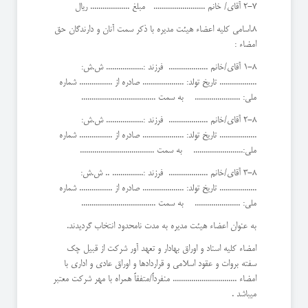
2-7 آقای/ خانم ......................... مبلغ ................... ریال
8.اسامی کلیه اعضاء هیئت مدیره با ذکر سمت آنان و دارندگان حق
امضاء :
1-8 آقای/خانم ................... فرزند :.................. ش.ش:
.................. تاریخ تولد: .................... صادره از ................ شماره
ملی: ...................... به سمت ....................................
2-8 آقای/خانم ................... فرزند :.................. ش.ش:
.................. تاریخ تولد: .................... صادره از ................ شماره
ملی:........................ به سمت ....................................
3-8 آقای/خانم ................... فرزند :............... .. ش.ش:
.................. تاریخ تولد: .................... صادره از ................ شماره
ملی: ...................... به سمت ....................................
به عنوان اعضاء هیئت مدیره به مدت نامحدود انتخاب گردیدند.
امضاء کلیه اسناد و اوراق بهادار و تعهد آور شرکت از قبیل چک
سفته بروات و عقود اسلامی و قراردادها و اوراق عادی و اداری با
امضاء ............................... منفرداً/متفقاً همراه با مهر شرکت معتبر
میباشد .