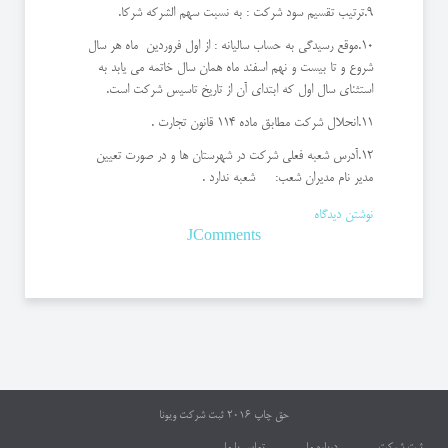
9.ترتیب تقسیم سود شرکت : به نسبت سهم الشرکه شرکا.
10.موقع رسیدگی به حساب سالیانه : از اول فروردین ماه هر سال
شروع و تا بیست و نهم اسفند ماه همان سال خاتمه می یابد به
استثنای سال اول که ابتدای آن از تاریخ تاسیس شرکت است.
11.انحلال شرکت مطابق ماده 114 قانون تجارت .
12.آدرس شعبه فعلی شرکت در شهرستان ها و در صورت تعیین
مدیر نام مدیران شعب: شعبه ندارد .
نوشتن دیدگاه
JComments
حق چاپ 2016
ثبت شرکت ویونا