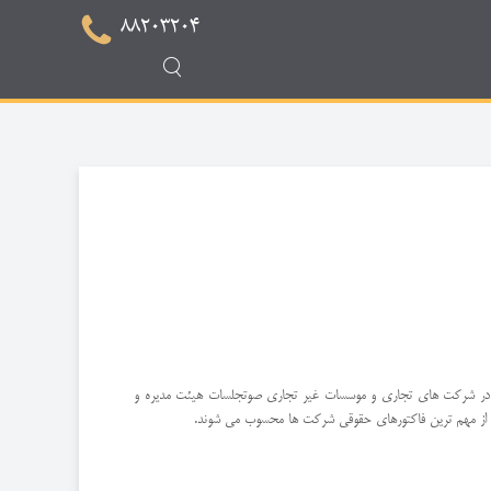
88203204
د. در شرکت های تجاری و موسسات غیر تجاری صوتجلسات هیئت مدیره و
ات از مهم ترین فاکتورهای حقوقی شرکت ها محسوب می شوند.