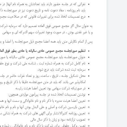
نفراتی که در جلسه حضور دارند باید تعدادشان به همراه نام انها( در 
باید نام روزنامه ، مفاد دعوت نامه و تاریخ دعوت نیز در صورتجلس
درج تصمیمات اتخاذ شده برای تغییرات قانونی که در صلاحیت مجمع با
به عنوان مثال اگر مجمع عمومی فوق العاده تصمیم دارد که سرمایه شرکت ر
و یا غیر نقدی بودن ، در صورت وجود تغییرات سهم الشرکه ای و سهامی و ا
پس از اتمام نگارش متن باید همه اعضا مجمع ذیل صورتجلسه را امضا و به 
تنظیم صورتجلسه مجمع عمومی عادی سالیانه یا عادی بطور فوق العاد
عنوان صورتجلسه باید صورتجلسه مجمع عمومی عادی سالیانه یا صور
نام کامل شرکت به همراه شماره ثبت ، شناسه ملی شرکت و نوع حقو
سرمایه ثبت شده شرکت باید درج شود.
محل تشکیل جلسه ، تاریخ ، ساعت، روز و تعداد نفرات حاضر در جلسه 
امکانپذیر می باشد که باید در متن صورتجلسه دقیقا با ذکر تاریخ و رو
در صورتیکه شرکت سهامی بود تعیین اعضا هیئت رئیسه
نوشتن تصمیمات اتخاذ شده در جلسه پیرامون مواردی همچون:
تعیین اعضا هیئت مدیره با ذکر نام و نام خانوادگی و سمت انها و هم
تعیین بازرسین شرکت و اصلی و علی البدل بودن انها و نام و نام خانوا
تعیین روزنامه کثیرالانتشار برای اگهی های شرکت به همراه نشانی س
تصویب ترازنامه سود و زیان با ذکر سال مالی
تعیین وکیل حقوقی برای شرکت با ذکر نام و نام خانوادگی ، شماره و