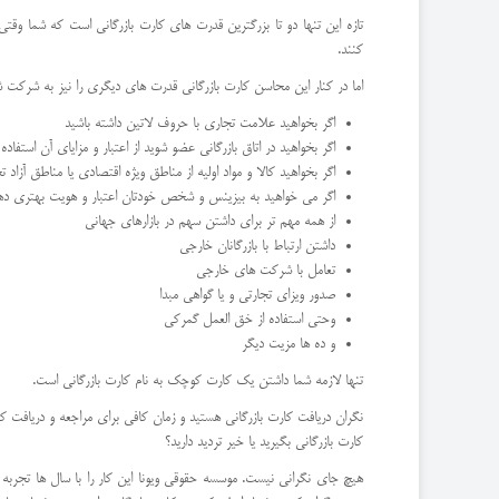
تازه این تنها دو تا بزرگترین قدرت های کارت بازرگانی است که شما وقتی
کنند.
اما در کنار این محاسن کارت بازرگانی قدرت های دیگری را نیز به شرکت ش
اگر بخواهید علامت تجاری با حروف لاتین داشته باشید
اگر بخواهید در اتاق بازرگانی عضو شوید از اعتبار و مزایای آن استفاده
اگر بخواهید کالا و مواد اولیه از مناطق ویژه اقتصادی یا مناطق آزاد ت
اگر می خواهید به بیزینس و شخص خودتان اعتبار و هویت بهتری ده
از همه مهم تر برای داشتن سهم در بازارهای جهانی
داشتن ارتباط با بازرگانان خارجی
تعامل با شرکت های خارجی
صدور ویزای تجارتی و یا گواهی مبدا
وحتی استفاده از خق العمل گمرکی
و ده ها مزیت دیگر
تنها لازمه شما داشتن یک کارت کوچک به نام کارت بازرگانی است.
نگران دریافت کارت بازرگانی هستید و زمان کافی برای مراجعه و دریافت کار
کارت بازرگانی بگیرید یا خیر تردید دارید؟
هیچ جای نگرانی نیست. موسسه حقوقی ویونا این کار را با سال ها تجربه 