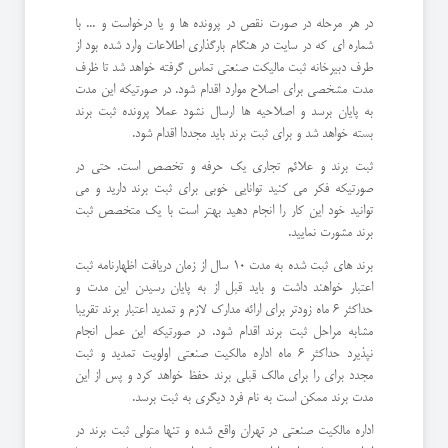
در هر مرحله در صورت نقص در پرونده ها و یا درخواست و ... با
شماره ای که در سایت در هنگام بارگذاری اطلاعات وارد شده بود از
طرف دبیرخانه ثبت مالیکت صنعتی تماس گرفته خواهد شد تا ظرف
مدت مشخصی برای اصلاح موارد اقدام شود. در صورتیکه این مدت
به پایان برسد و اصلاحیه ها ارسال نشود عملا پرونده ثبت برند
بسته خواهد شد و برای ثبت برند باید مجددا اقدام شود.
ثبت برند و علائم تجاری یک حرفه و تخصص است. حتی در
صورتیکه فکر می کنید توانایی خوبی برای ثبت برند دارید و می
توانید خود این کار را انجام دهید بهتر است با یک متخصص ثبت
برند مشورت نمایید.
برند های ثبت شده به مدت 10 سال از زمان دریافت اظهارنامه ثبت
اعتبار خواهند داشت و باید قبل از به پایان رسیدن این مدت و
حداکثر 6 ماه زودتر برای ارائه مدارک لازم و تمدید اعتبار برند تقریبا
مشابه مراحل ثبت برند اقدام شود. در صورتیکه این عمل انجام
نپذیرد حداکثر 6 ماه اداره مالکیت صنعتی اولویت تمدید و ثبت
مجدد برای را برای مالک قبلی برند حفظ خواهد کرد و پس از این
مدت برند ممکن است به نام فرد دیگری به ثبت برسد.
اداره مالکیت صنعتی در تهران واقع شده و تنها متولی ثبت برند در