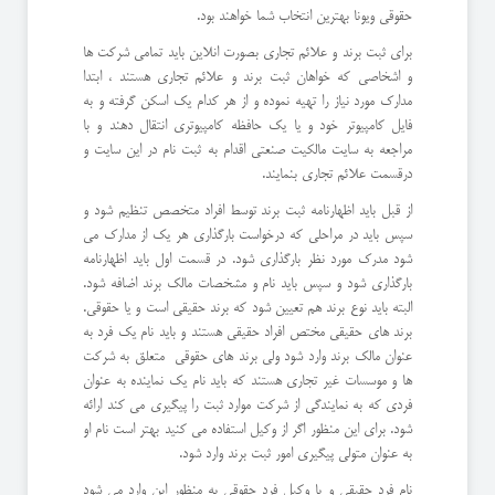
حقوقی ویونا بهترین انتخاب شما خواهند بود.
برای ثبت برند و علائم تجاری بصورت انلاین باید تمامی شرکت ها
و اشخاصی که خواهان ثبت برند و علائم تجاری هستند ، ابتدا
مدارک مورد نیاز را تهیه نموده و از هر کدام یک اسکن گرفته و به
فایل کامپیوتر خود و یا یک حافظه کامپیوتری انتقال دهند و با
مراجعه به سایت مالکیت صنعتی اقدام به ثبت نام در این سایت و
درقسمت علائم تجاری بنمایند.
از قبل باید اظهارنامه ثبت برند توسط افراد متخصص تنظیم شود و
سپس باید در مراحلی که درخواست بارگذاری هر یک از مدارک می
شود مدرک مورد نظر بارگذاری شود. در قسمت اول باید اظهارنامه
بارگذاری شود و سپس باید نام و مشخصات مالک برند اضافه شود.
البته باید نوع برند هم تعیین شود که برند حقیقی است و یا حقوقی.
برند های حقیقی مختص افراد حقیقی هستند و باید نام یک فرد به
عنوان مالک برند وارد شود ولی برند های حقوقی متعلق به شرکت
ها و موسسات غیر تجاری هستند که باید نام یک نماینده به عنوان
فردی که به نمایندگی از شرکت موارد ثبت را پیگیری می کند ارائه
شود. برای این منظور اگر از وکیل استفاده می کنید بهتر است نام او
به عنوان متولی پیگیری امور ثبت برند وارد شود.
نام فرد حقیقی و یا وکیل فرد حقوقی به منظور این وارد می شود