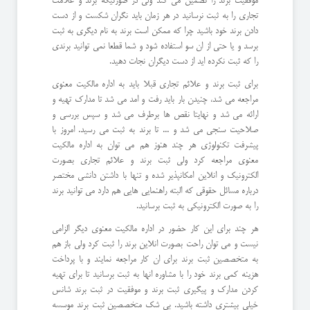
موفقیت برند را تضمین می کند ولی در صورتیکه برند و علامت
تجاری را به ثبت نرسانید در هر زمان باید نگران شکست و از دست
دادن برند خود باشید چرا که ممکن است برند به نام دیگری به ثبت
برسد و یا حتی از ان سو استفاده شود و شما قطعا نمی توانید برندی
را که ثبت نکرده اید از دست دیگران نجات دهید.
برای ثبت برند و علائم تجاری قبلا باید به اداره مالکیت معنوی
مراجعه می شد، چنیدن بار باید رفت و امد می شد تا مدارک تهیه و
ارائه می شد و نهایتا نقص ها برطرف می شد و سپس بررسی و
صلاحیت سنجی می شد و ... تا برند به ثبت می رسید. امروز با
پیشرفت تکنولوژی هر چند هنوز هم می توان به اداره مالکیت
معنوی مراجعه کرد ولی ثبت برند و علائم تجاری بصورت
الکترونیک و انلاین امکانپذیر شده و تنها با داشتن دانشی مختصر
درباره مسائل حقوقی که البته راهنمایی هایی هم دارد می توانید برند
را به صورت الکترونیکی به ثبت برسانید.
هر چند برای این کار حضور در اداره مالکیت معنوی دیگر الزامی
نیست و می توان راحت بصورت انلاین برند را ثبت کرد ولی باز هم
به متخصصین ثبت برند برای ان کار مراجعه نمایند و با پرداخت
هزینه کمی برند خود را با مشاوره انها به ثبت برسانید تا برای تهیه
کردن مدارک و پیگیری ثبت برند و موفقیت در ثبت برند شانس
خیلی بیشتری داشته باشید. بی شک متخصصین ثبت برند موسسه