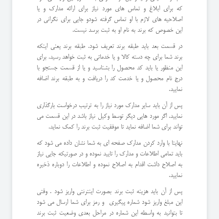
که برای ابلاغ و تماس های مورد نیاز برای ارائه مدارک و یا
اصلاحیه های لازم با او تماس گرفته شودو جایی برای نگرانی در
این خصوص که برند به نام او به ثبت برسد نیست.
در قسمت بعد باید طبقه برند تعریف شود. طبقه برند یعنی اینکه
برند شما برای چه دسته کالا و یا خدماتی به ثبت خواهد رسید. برای
این منظور یا باید کد محصول را بشناسید و یا از قسمت جستجو با
درج نام محصول و یا خدمت کد را دریافت و به طبقه برند اضافه
نمایید.
پس از آن باید سایر مدارک مورد نیاز را به ترتیب درخواست بارگذاری
نمایید. اگر مورد هایی دیگر توسط وکیل نیاز باشد در این قسمت می
تواند برای شما اضافه نماید تا موفقیت ثبت برند را کمک نماید.
نهایتا با وارد کردن مدارک صفحه ای به شما نشان داده می شود که
باید تمامی اطلاعات و مدارک را تایید نموده و در صورتیکه جایی نیاز
به اصلاح داشت اقدام به اصلاح نموده و اطلاعات را دوباره ذخیره
نمایید.
پس از آن باید هزینه ثبت برند بصورت اینترنتی واریز شود . وقتی
این مبلغ واریز شود شماره پیگیری و رمز برای شما ارسال می شود
تا بتوانید به واسطه این شماره در مراحل بعدی وضعیت ثبت برند