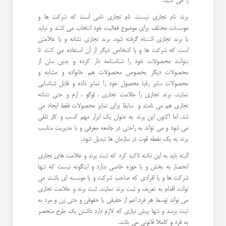
را می کنید.
برند نام تجاری نیست. نام تجاری نامی است که شرکت ها و
موسسات مختلف برای موضوع فعالیت خود انتخاب می کنند و نباید
با برند تجاری اشتباه گرفته شود. برند تجاری نشانه و یا علامتی
است که شرکت ها و یا اشخاص دیگر از آن استفاده می کنند تا
بتوانند محصولات خود را شناسنامه دار کرده و بدین سان از
محصولات دیگر بخصوص محصولات هم خانواده و مشابه و
محصولات سایر رقبا محصول خود را تمایز داده و قابل شناسایی
نمایند. برند تجاری را علامت تجاری ، لوگو ، ارم و حتی نشانه
تجاری هم می نامند و سابقا برای تمایز محصولات فقط ایجاد می
شد. اما اکنون این برند به عنوان یک ابزار مهم کسب و کار تلقی
می شود و می تواند به راحتی در جامعه معرفی و با مدیریت مناسب
برند به یک نقطه قوت در سازمان ها تبدیل شود.
البته باید به این نکته تاکید کرد که ثبت برند و علامت های تجاری
انحصار به بخش و یا حوزه خاصی ندارد و اینگونه نیست که تنها
شرکت ها و یا افرادی که صاحب شرکت و یا موسسه ای باشند می
توانند اقدام به تعریف و ثبت برند نمایند. ثبت برند و علامت تجاری
می تواند توسط هر فرد اعم از حقیقی یا حقوقی و حتی زن و مرد به
ثبت برسد و تنها پیش نیازی که لازم دارد داشتن یک طرح منحصر
به فرد و کاملا قانونی می باشد.