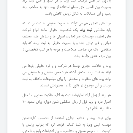
با روی کار امدن فرهنگ ثبت برند در هر کشور و حتی ثبت برند
بصورت بین المللی حق مسلم استفاده از برند تنها به صاحب برند
رسید و این مشکلات به شکل زیادی کاهش یافت.
برند های تجاری هم می توانند به صورت حقوقی به ثبت برسند که
باید متقاضی
ثبت برند
یک شخصیت حقوقی مانند انواع شرکت
های تجاری، موسسات غیر تجاری، تعاونی ها و سازمان های مختلف
دولتی و غیر دولتی باشد و یا بصورت حقیقی به ثبت برسد که باید
متقاضی یک فرد صاحب صلاحیت و موجه با هر تیپ شخصیتی از
بین مردم عادی جامعه باشد.
برند یا علامت تجاری توسط هر شرکت و یا فرد حقیقی بارها می
تواند به ثبت برسد. منظور اینکه هر شخص حقیقی و یا حقوقی می
تواند برند های متفاوت و مختلفی را برای موضوعات مختلف به ثبت
برساند و این موضوع در قانون دارای محدودیتی نیست.
هر برند از زمان ارائه اظهارنامه ثبت به اداره مالکیت معنوی 10 سال
اعتبار دارد و باید قبل از زمان منقضی شدن دوباره برای تمدید 10
ساله برند اقدام شود.
برای ثبت برند و علائم تجاری استفاده از تخصص کارشناسان
موسسه ثبتی ویونا به شما کمک خواهد کرد که بتوانید برندی با
کیفیت ، با مفهوم عمیق و متناسب، بدون اشتباهات رایج و فاحش،