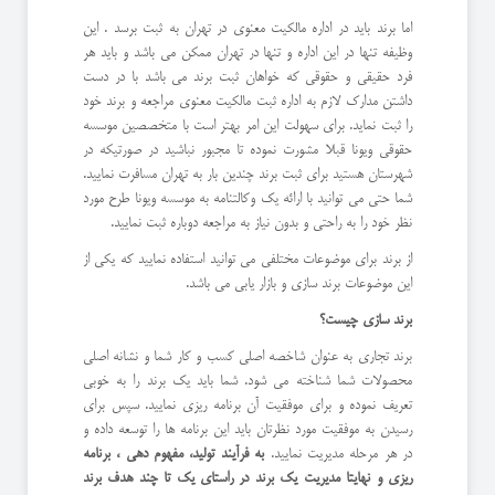
اما برند باید در اداره مالکیت معنوی در تهران به ثبت برسد . این
وظیفه تنها در این اداره و تنها در تهران ممکن می باشد و باید هر
فرد حقیقی و حقوقی که خواهان ثبت برند می باشد با در دست
داشتن مدارک لازم به اداره ثبت مالکیت معنوی مراجعه و برند خود
را ثبت نماید. برای سهولت این امر بهتر است با متخصصین موسسه
حقوقی ویونا قبلا مشورت نموده تا مجبور نباشید در صورتیکه در
شهرستان هستید برای ثبت برند چندین بار به تهران مسافرت نمایید.
شما حتی می توانید با ارائه یک وکالتنامه به موسسه ویونا طرح مورد
نظر خود را به راحتی و بدون نیاز به مراجعه دوباره ثبت نمایید.
از برند برای موضوعات مختلفی می توانید استفاده نمایید که یکی از
این موضوعات برند سازی و بازار یابی می باشد.
برند سازی چیست؟
برند تجاری به عنوان شاخصه اصلی کسب و کار شما و نشانه اصلی
محصولات شما شناخته می شود. شما باید یک برند را به خوبی
تعریف نموده و برای موفقیت آن برنامه ریزی نمایید. سپس برای
رسیدن به موفقیت مورد نظرتان باید این برنامه ها را توسعه داده و
در هر مرحله مدیریت نمایید.
به فرآیند تولید، مفهوم دهی ، برنامه
ریزی و نهایتا مدیریت یک برند در راستای یک تا چند هدف برند