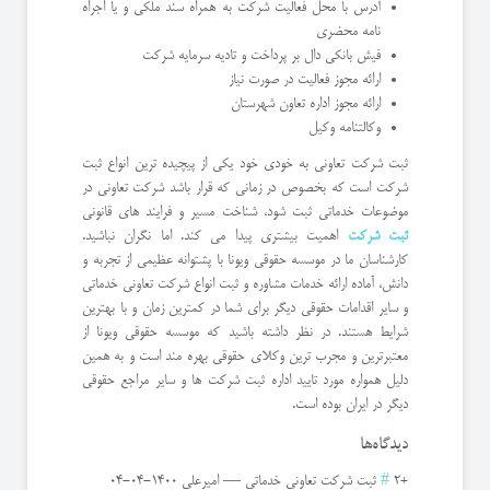
آدرس با محل فعالیت شرکت به همراه سند ملکی و یا اجراه
نامه محضری
فیش بانکی دال بر پرداخت و تادیه سرمایه شرکت
ارائه مجوز فعالیت در صورت نیاز
ارائه مجوز اداره تعاون شهرستان
وکالتنامه وکیل
ثبت شرکت تعاونی به خودی خود یکی از پیچیده ترین انواع ثبت
شرکت است که بخصوص در زمانی که قرار باشد شرکت تعاونی در
موضوعات خدماتی ثبت شود، شناخت مسیر و فرایند های قانونی
ثبت شرکت
اهمیت بیشتری پیدا می کند. اما نگران نباشید.
کارشناسان ما در موسسه حقوقی ویونا با پشتوانه عظیمی از تجربه و
دانش، آماده ارائه خدمات مشاوره و ثبت انواع شرکت تعاونی خدماتی
و سایر اقدامات حقوقی دیگر برای شما در کمترین زمان و با بهترین
شرایط هستند. در نظر داشته باشید که موسسه حقوقی ویونا از
معتبرترین و مجرب ترین وکلای حقوقی بهره مند است و به همین
دلیل همواره مورد تایید اداره ثبت شرکت ها و سایر مراجع حقوقی
دیگر در ایران بوده است.
دیدگاه‌ها
+2
#
ثبت شركت تعاونی خدماتی
—
امیرعلی
1400-04-04