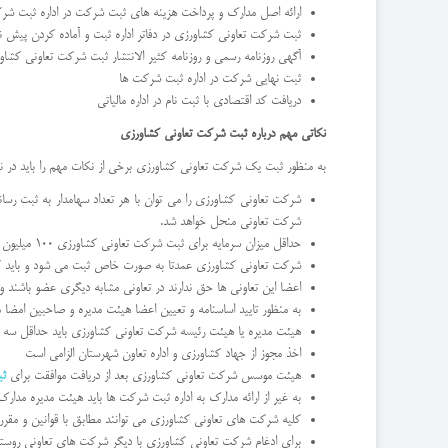
ارائه اصل مدارک و پرداخت هزینه های ثبت شرکت در اداره ثبت شر
ثبت شرکت تعاونی کشاورزی در دفاتر اداره ثبت و آماده کردن پیش 
آگهی روزنامه رسمی و روزنامه کثیر الانتشار ثبت شرکت تعاونی کشاو
ثبت نهایی شرکت در اداره ثبت شرکت ها
دریافت کد اقتصادی با ثبت نام در اداره مالیاتی
نکاتی مهم درباره ثبت شرکت تعاونی کشاورزی
به منظور ثبت یک شرکت تعاونی کشاورزی برخی از نکات مهم را باید در نظر
شرکت تعاونی کشاورزی را می توان با هر تعداد سهامدار به ثبت رساند 
شرکت تعاونی منحل خواهد شد.
حداقل میزان سرمایه برای ثبت شرکت تعاونی کشاورزی 100 میلیون ریال است. اگر شرکت تعاونی کشاورزی به صورت عام ثبت شود باید حداقل 500 میلیون ریال سرمایه اولیه در شرکت تعاونی تادیه شود.
شرکت تعاونی کشاورزی عمدتا به صورت خاص ثبت می شود و باید کلیه 
اعضا این تعاونی ها حق ندارند در تعاونی مشابه دیگری عضو باشند و 
به منظور تایید اساسنامه و تعیین اعضا هیئت مدیره و صاحبین امضا
هیئت مدیره یا هیئت رئیسه شرکت تعاونی کشاورزی باید حداقل سه نف
اخذ مجوز از جهاد کشاورزی و اداره تعاون شهرستان الزامی است
هیئت موسس شرکت تعاونی کشاورزی بعد از دریافت موافقت برای
ث
به غیر از ارائه مدارک به اداره ثبت شرکت ها باید هیئت مدیره مدارک لا
کلیه شرکت های تعاونی کشاورزی می توانند مطابق با قوانین و مقرر
برای ادغام شرکت تعاونی کشاورزی با دیگر شرکت های تعاونی روستا