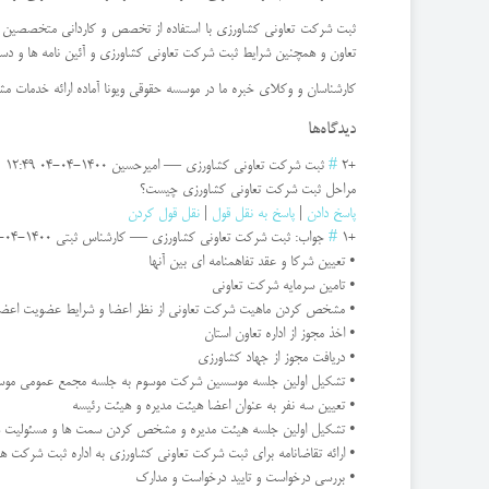
ثبت شرکت تعاونی کشاورزی با استفاده از تخصص و کاردانی متخصصین و وک
تعاون و همچنین شرایط ثبت شرکت تعاونی کشاورزی و آئین نامه ها و دستور
کارشناسان و وکلای خبره ما در موسسه حقوقی ویونا آماده ارائه خدمات م
دیدگاه‌ها
+2
#
ثبت شركت تعاونی كشاورزی
—
امیرحسین
1400-04-04 12:49
مراحل ثبت شرکت تعاونی کشاورزی چیست؟
پاسخ دادن
|
پاسخ به نقل قول
|
نقل قول کردن
+1
#
جواب: ثبت شركت تعاونی كشاورزی
—
کارشناس ثبتی
1400-04-04 13:00
• تعیین شرکا و عقد تفاهمنامه ای بین آنها
• تامین سرمایه شرکت تعاونی
• مشخص کردن ماهیت شرکت تعاونی از نظر اعضا و شرایط عضویت اعضا
• اخذ مجوز از اداره تعاون استان
• دریافت مجوز از جهاد کشاورزی
• تشکیل اولین جلسه موسسین شرکت موسوم به جلسه مجمع عمومی موسسین و 
• تعیین سه نفر به عنوان اعضا هیئت مدیره و هیئت رئیسه
• تشکیل اولین جلسه هیئت مدیره و مشخص کردن سمت ها و مسئولیت ه
• ارائه تقاضانامه برای ثبت شرکت تعاونی کشاورزی به اداره ثبت شرکت ه
• بررسی درخواست و تایید درخواست و مدارک