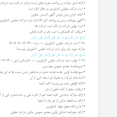
• ارائه اصل مدارک و پرداخت هزینه های ثبت شرکت در اداره ثبت شرکت 
• ثبت شرکت تعاونی کشاورزی در دفاتر اداره ثبت
• آماده کردن پیش نویس آگهی تاسیس تعاونی
• آگهی روزنامه رسمی و روزنامه کثیر الانتشار ثبت شرکت تعاونی کشاورزی
• ثبت نهایی شرکت در اداره ثبت شرکت ها
• دریافت کد اقتصادی با ثبت نام در اداره مالیاتی
پاسخ دادن
|
پاسخ به نقل قول
|
نقل قول کردن
+3
#
ثبت شركت تعاونی كشاورزی
—
رضا
1400-04-03 19:07
مدارک مورد نیاز برای ثبت شرکت تعاونی کشاورزی چیست؟
پاسخ دادن
|
پاسخ به نقل قول
|
نقل قول کردن
+2
#
جواب: ثبت شركت تعاونی كشاورزی
—
کارشناس ثبتی
1400-04-03 19:17
• صورتجلسه مجمع عمومی موسسین
• صورتجلسه اولین جلسه هیئت مدیره و مشخص شدن سمت ها در این هی
• اساسنامه شرکت به همراه دو نسخه کپی از آن
• ارائه گواهی عدم سو پیشینه کلیه اعضا
• دریافت مجوز از اداره تعاون استان
• ارائه مدارک شناسایی کلیه اعضا اعم از کارت ملی و شناسنامه و کپی از آن
• ارائه سه قطعه عکس از هر یک از اعضا
• اخذ و ارائه مجوز جهاد کشاورزی
• ارائه دعوتنامه تشکیل اولین مجمع عمومی عادی شرکت تعاونی