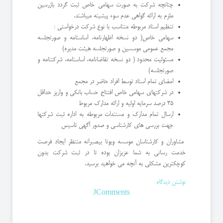
چنانچه شرکت به صورت سهامی خاص ثبت گردد بازرسین
ملزم به ارائه گواهی عدم سوء پیشینه میباشند.
تنظیم اسناد مربوطه متناسب با نوع شرکت درخواستی :
سهامی خاص( دو نسخه اظهارنامه، اساسنامه و صورتجلسه
مجمع عمومی موسسین و صورتجلسه هیئت مدیره)
مسئولیت محدود ( دو نسخه تقاضانامه، اساسنامه، شرکتنامه و
صورتجلسه)
امضای تمام اسناد توسط افراد حاضر در مجمع
در شرکتهای سهامی خاص افتتاح حساب بانکی و واریز حداقل
35 درصد سرمایه اولیه و ارائه مدارک مربوط
ارسال تمام مدارک و مستندات مربوطه به اداره ثبت شرکتها
جهت بررسی های کارشناسی و صدور آگهی تاسیس
مشاوران و کارشناسان موسسه ویونا بیصبرانه منتظر ایجاد فرصت
خدمت رسانی به شما عزیزان بوده تا در ثبت شرکت بدون
کوچکترین مشکلی به آنچه می خواهید برسید.
نوشتن دیدگاه
JComments