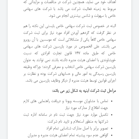
اهداف خود می نماید، همچنین شرکت در مناقصات و مزایداتی که
مربوط به زمینه فعالیت شرکت می باشد با شرکت های سهامی
خاص با سهولت و شانس بیشتری انجام می شود.
البته در خصوص ثبت شرکت سهامی خاص بایستی این نکته را هم
در نظر گرفت که گردهم آوردن افراد مورد نیاز برای ثبت شرکت
سهامی خاص گاهاً یکی از مشکلاتی است که موسسین با آن روبرو
می باشند, علی الخصوص در مورد بازرسین شرکت های سهامی
خاص که طبق ماده 147 قانون تجارت افرادی که نسبت
خویشاوندی با اعضای هیئت مدیره داشته باشند نمی توانند به عنوان
بازرسین شرکت سهامی خاص انتخاب و معرفی گردند؛ چراکه وظیفه
بازرسین رسیدگی به امور مالی و حسابهای شرکت بوده و نظارت بر
اجرای قوانین توسط هیئت مدیره از دیگر وظایف بازرسین می باشد.
مراحل ثبت شرکت ابنیه به شکل زیر می باشد:
تماس با مشاوران موسسه ویونا و دریافت راهنمایی های لازم
جهت اطلاع از مدارک مورد نیاز
تکمیل موارد مورد نیاز جهت ثبت نام در سامانه اداره ثبت
شرکتها به منظور استعلام و تایید نام شرکت:
تصویر برابر با اصل مدارک شناسایی تمام افراد
گواهی عدم سوء پیشینه تمام اعضای هیئت مدیره و مدیران