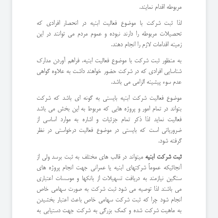
مربوطه اقدام نمایند.
لذا ثبت شرکت با موضوع فعالیت ابنیه در انحصار افرادی که
تحصیلات مربوطه را دارند نبوده و عموم مردم می توانند در این
زمینه اقدامات لازم را انجام دهند.
به منظور ثبت شرکت با موضوع فعالیت ابنیه، فراهم آوردن مدارک
شناسایی افرادی که در شرکت حضور خواهند داشت به علاوه گواهی
عدم سوء پیشینه الزامی می باشد.
موضوع فعالیت شرکت ابنیه بایستی به گونه ای باشد که شرکت
بتواند در تمام امور و پروژه هایی که مربوط به این بخش می باشد
فعالیت نماید لذا ذکر تمام جزئیات و اشاره به موارد اساسی از
ضروریاتی است که بایستی در موضوع فعالیت درخواستی در نظر
گرفته شود.
ثبت شرکت ابنیه
میتواند در قالب های مختلف به ثبت برسد ولی از
آنجائیکه عموماً شرکتهای ابنیه یا عمرانی جهت انجام پروژه های
سنگین نیازمند به دریافت تسهیلات از بانکها و موسسات اعتباری
می باشند لذا توصیه می شود ثبت شرکت به صورت سهامی خاص
انجام شود چرا که ثبت شرکت سهامی خاص باعث اعتبار بخشیدن
به ماهیت شرکت شده و کمک بزرگی به شرکت جهت دستیابی به