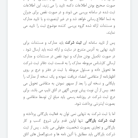
صورت صحیح بودن اطلاعات دکمه تایید را می زنید. این اطلاعات
ثبت شده در سامانه بررسی می شوند و در صورت نقص برای جبران
به شما اطلاع رسانی خواهد شد و در غیر اینصورت و با تایید مدارک
و مستندات ارائه شده گروه بررسی کننده موضوع ثبت را تایید می
نمایند.
پس از تایید سامانه ای
ثبت شرکت
باید مدارک و مستندات برای
تایید نهایی به آدرس مندرج در سایت و ارائه شده باید ارسال شود .
در صورت تکمیل بودن مدارک و نبود نقص در مستندات و مدارک
ارسالی کارشناس مربوطه مدارک را به قسمت ثبت دفاتر ثبت شرکت
ها تحویل داده و مسئول مربوطه با ثبت در دفتر و درج بر روی
اظهارنامه از متقاضی امضاء دریافت نموده و یک نسخه از مدارک را
بایگانی و نسخه ای را بعد از ممهور نمودن به متقاضی تحویل می
دهد .پس از آن نوبت پیش نویس اگهی در اتاق تایپ می باشد. برای
درج ثبت شرکت در روزنامه رسمی باید مبلغ ان توسط متقاضی و
بصورت اینترنتی پرداخت شود.
اما با ثبت شرکت به تنهایی نمی توان به فعالیت بازرگانی پرداخته و
ثبت شرکت بازرگانی
تنها اولین قدم برای شروع کسب و کار
بازرگانی و تجاری بصورت شخصیت حقوقی می باشد . پس از ثبت
شرکت بازرگانی باید مطابق با آئین نامه ها و دستورالعمل های اتاق