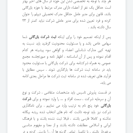
هر چند با توجه به تخصصی شدن این حوزه در سال های اخیر بهتر
است حداقل یک نفر از اعضاء دارای مدرک مرتبط با حوزه بازرگانی
باشد. قانون برای مدیر عامل حداقل مدرک تحصیلی دیپلم را عنوان
کرده و فرد تعیین شده برای مدیر عاملی شرکت نباید کمتر از 23
سال داشته باشد .
پس از اینکه تصمیم خود را برای اینکه
ثبت شرکت بازرگانی
شما
سهامی خاص باشد و یا مسئولیت محدودیت گرفتید باید نسبت به
تهیه کپی مدارک شناسایی اعضاء و گواهی سوء پیشینه هر کدام
اقدام نموده و پس از آن اساسنامه ، اظهار نامه و صورتجلسه مجمع
عمومی به همراه شرکتنامه برای شرکت بازرگانی با مسئولیت محدود
باید در سامانه ثبت شرکت ها بارگذاری شوند . سپس مطابق با
فرآیند های تعریف شده در سامانه ثبت شرکت ها مراحل بعدی ادامه
می یابد.
در قسمت پذیرش تاسیس باید مشخصات متقاضی ، شرکت و نوع
آن و سرمایه شرکت ، سمت افراد و ... را وارد نموده و برای
شرکت
بازرگانی
خود پنج نام به ترتیب وارد می نماییم . برای نامگذاری
شرکت نیز باید توجه داشت که نام های انتخاب شده ریشه بیگانه
نداشته و کاملا فارسی باشند ، قبلا ثبت نشده باشند و با فرهنگ
ایرانی و اسلامی مطابقت داشته باشند و از معنا و مفهوم مناسبی
برخوردار باشند . با تکمیل تمامی گزینه ها آن را بازبینی کرده و در