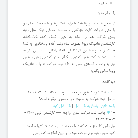
و غیره
را انجام دهید.
در ضمن هلدینگ ویونا به شما برای ثبت برند و یا علامت تجاری و
یا حتی دریافت کارت بازرگانی و خدمات حقوقی دیگر مثل رتبه
بندی شرکت هم می تواند به خوبی کمک کند. خوشبختانه
کارشناسان هلدینگ ویونا بصورت تمام وقت آماده پاسخگویی به شما
هستند و مشاوره با این کارشناسان کاملا رایگان است. پس اگر به
دنبال ثبت شرکت بدون کمترین نگرانی و در کمترین زمان و بدون
نیاز به رفت و آمدهای مکرر به اداره ثبت شرکت ها را با هلدینگ
ویونا تماس بگیرید.
دیدگاه‌ها
+2
#
ثبت شرکت بدون مراجعه
—
وحید
1400-03-24 22:31
مراحل ثبت شرکت به صورت غیر حضوری چگونه است؟
پاسخ دادن
|
پاسخ به نقل قول
|
نقل قول کردن
+1
#
جواب: ثبت شرکت بدون مراجعه
—
کارشناس ثبتی
1400-
03-24 22:53
برای این کار نیاز است که شما به سایت اداره ثبت شرکتها مراجعه
کنید سپس باید نوع شرکت خود را از میان انواع شرکت یعنی