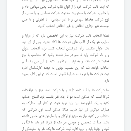
اداره ثبت شرکت ها برای خود اقدام کنند. برای این کار نیاز است
که ابتدا قالب شرکت خود را از انواع قالب شرکت یعنی سهامی عام و
یا خاص، شرکت با مسئولیت محدود، شرکت تضامنی و یا نسبی، از
نوع شرکت مختلط سهامی و یا غیر سهامی، یا تعاونی و یا حتی
موسسه غیر تجاری انتفاعی یا غیر انتفاعی انتخاب کنید.
قطعا انتخاب قالب شرکت نیاز به این تخصص دارد که از مزایا و
معایب هر یک از قالب های شرکت ها آگاه باشید. پس از آن باید
یک عنوان مناسب برای شرکتتان انتخاب کنید. برای انتخاب عنوان
و یا نام شرکت باید 5 اسم در نظر داشته باشید که متناسب با نوع
فعالیت شرکت باشد و به ترتیب بارگذاری کنید. از این بین یک اسم
انتخاب خواهد شد که این تصمیم نهایی به عهده کارشناسان اداره
ثبت شرکت ها با توجه به شرایط قانونی است که در این اداره وجود
دارد.
اما شرکت ها یا اساسنامه دارند و یا شرکت نامه، نیاز به توافقنامه
شرکا است که ممکن است دو تا چند نفر باشند، باید افتتاح حساب
کنید و یک اظهارنامه نیز باید تهیه شود. در کنار این مدارک به
مدارک دیگری نیز نیاز دارید. مثلا ممکن است نوع شرکتی که
انتخاب می کنید نیاز به مجوز از ارگان و یا سازمان های خاص داشته
باشد. مدارک شخصی و هویتی هر یک از شرکا نیز باید بارگذاری
شود و نهایتا باید با تایید اداره ثبت شرکت ها یک نفر به نمایندگی از