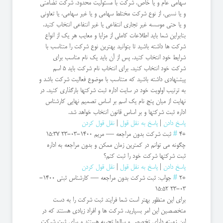
سهامی عام و یا خاص، شرکت با مسئولیت محدود، شرکت تضامنی
و یا نسبی، از نوع شرکت مختلط سهامی و یا غیر سهامی، یا تعاونی
و یا حتی موسسه غیر تجاری انتفاعی یا غیر انتفاعی انتخاب کنید.
بنابراین شما باید اطلاعات کاملی از مزایا و معایب هر یک از انواع
شرکت ها داشته باشید تا بتوانید بهترین نوع شرکت را متناسب با
شرایط خود انتخاب کنید. پس از آن باید یک نام مناسب برای
شرکت خود انتخاب کنید. برای انتخاب نام شرکت باید 5 اسم
پیشنهادی داشته باشید که متناسب با موضوع فعالیت شرکت باشد و
به ترتیب اولویت خود در سایت اداره ثبت شرکتها بارگذاری کنید. در
نهایت از میان پنج نام یک اسم بر اساس تصمیم نهایی کارشناس
اداره ثبت شرکتها و بر اساس قانون انتخاب خواهد شد.
پاسخ دادن
|
پاسخ به نقل قول
|
نقل قول کردن
+4
#
ثبت شرکت بدون مراجعه
—
مریم
1400-03-23 15:37
چگونه می توانم در کمترین زمان ممکن و بدون مراجعه به اداره
ثبت شرکتها شرکت خود را ثبت کنم؟
پاسخ دادن
|
پاسخ به نقل قول
|
نقل قول کردن
+2
#
جواب: ثبت شرکت بدون مراجعه
—
کارشناس ثبتی
1400-
03-23 15:52
برای این منظور بهتر است شما فرایند ثبت شرکت را به دست
متخصصین این امر بسپارید. شرکت ها و افراد زیادی هستند که در
این زمینه دارای تخصص و سالها تجربه هستند و برای ثبت شرکت