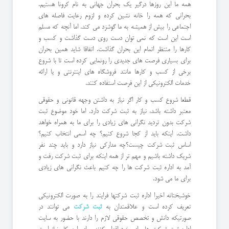
همه ما این روزها درگیر یک بحران جهانی به نام کرونا هستیم.
بحرانی که همه را خانه نشین کرده و لزوم رعایت فاصله های
اجتماعی را بیش از همیشه به ما گوشزد می کند. اما آنچه که مسلم
است این است که نمی توان دست روی دست گذاشت و کسب و
کارها را منتظر اتمام این بحران گذاشت. اتفاقا شاید همین بحران
برای بسیاری فرصت های جدیدی را رونمایی کرده است تا با شروع
برخی از کسب و کارها مانند فروشگاه های اینترنتی و یا ارائه
خدمات الکترونیکی از این فرصت استفاده کنند.
قطعا شروع کسب و کار اگر نیاز به داشتن وجهه قانونی و حقوقی
معتبر داشته باشد، نیاز به ثبت شرکت دارد. اما خود موضوع ثبت
شرکت بدون تردید نگرانی های زیادی را برای ما به همراه خواهد
داشت. اینکه باید از کجا شروع کنیم؟ چه اسمی انتخاب کنیم؟
اساس ثبت شرکت چیست؟چه مدارکی نیاز دارد و باید چند نفر
شریک داشته باشیم و مهم تر از همه اینکه برای ثبت شرکت رفت و
آمد به اداره ثبت شرکت ها را چه کنیم باعث نگرانی های زیادی
برای ما می شود.
خوشبختانه اخیرا اداره ثبت شرکتها فرایند را به صورت الکترونیکی
تعریف کرده است و علاقمندان به
ثبت شرکت
می توانند در
صورتیکه دانش و تخصص حقوقی لازم را دارند با حضور به سایت