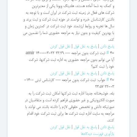
و کمک به شما آماده هستند. هلدینگ ویونا یکی از معتبرترین
شرکت های فعال در زمینه ثبت شرکت در ایران است و با توجه به
داشتن کارشناسان خبره و توانمند در حوزه ثبت شرکت و ثبت برند و
سال ها تجربه و روابط ارزشمند خود ثبت شرکت در کمترین زمان و
با بهترین کیفیت و بدون نیاز به مراجعه حضوری شما را تضمین می
کند.
پاسخ دادن
|
پاسخ به نقل قول
|
نقل قول کردن
+4
#
ثبت شرکت بدون مراجعه
—
1400-03-22 23:29
amir
آیا می توانم بدون مراجعه حضوری به اداره ثبت شرکتها، شرکت
خود را ثبت کنم؟
پاسخ دادن
|
پاسخ به نقل قول
|
نقل قول کردن
+3
#
جواب: ثبت شرکت بدون مراجعه
—
کارشناس ثبتی
1400-
03-22 23:57
بله، خوشبختانه جدیدا اداره ثبت شرکتها امکان ثبت شرکت را به
صورت الکترونیکی و غیر حضوری فراهم کرده است و متقاضیان در
صورتیکه دانش و تخصص حقوقی لازم را داشته باشند می توانند با
مراجعه به سایت اداره ثبت شرکت ها برای ثبت شرکت خود اقدام
کنند.
پاسخ دادن
|
پاسخ به نقل قول
|
نقل قول کردن
بازآوری فهرست دیدگاه‌ها