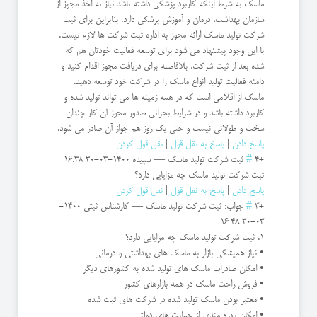
ماسک به شرط اینکه کاربرد پزشکی داشته باشد نیاز به اخذ مجوز از
سازمان بهداشت، درمان و آموزش پزشکی دارد. بنابراین برای ثبت
شرکت تولید ماسک ارائه مجوز به اداره ثبت شرکت ها لازم نیست.
با این وجود پیشنهاد می شود برای توسعه فعالیت خودتان هم که
شده بعد از ثبت شرکت، بلافاصله برای دریافت مجوز اقدام کنید و
دامنه فعالیت تولید انواع ماسک را در شرکت خود توسعه دهید.
ماسک از اقلامی است که در همه زمینه ها می تواند تولید شده و
کاربرد داشته باشد و در شرایط بحرانی صدور مجوز آن کار چندان
سخت و طولانی نیست و حتی یک روز هم جواز آن صادر می شود.
پاسخ دادن
|
پاسخ به نقل قول
|
نقل قول کردن
+4
#
ثبت شرکت تولید ماسک
—
سپیده
1400-03-30 16:38
ثبت شرکت تولید ماسک چه مزایایی دارد؟
پاسخ دادن
|
پاسخ به نقل قول
|
نقل قول کردن
+3
#
جواب: ثبت شرکت تولید ماسک
—
کارشناس ثبتی
1400-
03-30 16:48
1. ثبت شرکت تولید ماسک چه مزایایی دارد؟
• نیاز همیشگی بازار به ماسک های بهداشتی و درمانی
• امکان صادرات ماسک های تولید شده به کشورهای دیگر
• فروش راحت ماسک در همه بازارهای کشور
• معتبر بودن ماسک تولید شده در شرکت های ثبت شده
• امکان بهره مندی از حمایت های دولتی