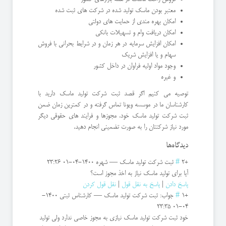
معتبر بودن ماسک تولید شده در شرکت های ثبت شده
امکان بهره مندی از حمایت های دولتی
امکان دریافت وام و تسهیلات بانکی
امکان افزایش سرمایه در هر زمان و در شرایط بحرانی با فروش
سهام و یا افزایش شریک
وجود مواد اولیه فراوان در داخل کشور
و غیره
توصیه می کنیم اگر قصد ثبت شرکت تولید ماسک دارید با
کارشناسان ما در موسسه ویونا تماس گرفته و در کمترین زمان ضمن
ثبت شرکت تولید ماسک خود، مجوزها و فرایند های حقوقی دیگر
مورد نیاز شرکتتان را به صورت تضمینی انجام دهید.
دیدگاه‌ها
+2
#
ثبت شرکت تولید ماسک
—
شهره
1400-04-01 23:26
آیا برای تولید ماسک نیاز به اخذ مجوز است؟
پاسخ دادن
|
پاسخ به نقل قول
|
نقل قول کردن
+1
#
جواب: ثبت شرکت تولید ماسک
—
کارشناس ثبتی
1400-
04-01 23:35
خود ثبت شرکت تولید ماسک نیازی به مجوز خاصی ندارد ولی تولید