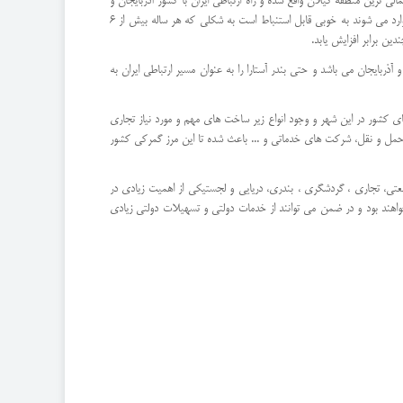
ی ترین منطقه گیلان واقع شده و راه ارتباطی ایران با کشور آذربایجان و
شهر مهم اقتصادی باکو می باشد. شهر بندری و گردشگری آستارا یک شهر بسیار پر طرفدار است و این موضوع از نظر میزان گردشگر داخلی و خارجی که به این شهر هر ساله وارد می شوند به خوبی قابل استنباط است به شکلی که هر ساله بیش از 6
ن برابر افزایش یابد.
ذربایجان می باشد و حتی بندر آستارا را به عنوان مسیر ارتباطی ایران به
 های کشور در این شهر و وجود انواع زیر ساخت های مهم و مورد نیاز تجاری
ای حمل و نقل، شرکت های خدماتی و ... باعث شده تا این مرز گمرکی کشور
ران در سال 88 تصویب و راه اندازی شد. این منطقه به دلیل ابعاد صنعتی، تجاری ، گردشگری ، بندری، دریایی و لجستیکی از اهمیت زیادی در
در این منطقه به ثبت می رسند به دلیل اهمیتی که در نقش توسعه اقتصادی کشور خواهند داشت از پرداخت مالیات تا 20 سال معاف خواهند بود و در ضمن می توانند از خدمات دولتی و تسهیلات دولتی زیادی