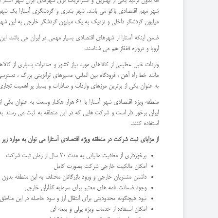
اما بدون تردید یکی از بهترین و استراتژیک تری شهرهای ایران شهر آستار 
میلیون گردشگر داخلی و نزدیک به یک میلیون گردشگر خارجی به این شهر وا
ضمن اینکه آستارا از شهرهای اقتصادی بسیار مهمی در ایران می باشد. این ش
اروپا و دروازه قفقاز هم می شناسند.
واردات خیل عظیمی از کالاهای مورد نیاز کشور و صادرات بسیاری از کالاها 
مانند خط راه آهن ، فرودگاه بین المللی، مسیرهای ترانزیتی بزرگ ، دستر
به عنوان یکی از برترین مرزهای واردات و صادرات و بسیار پر اهمیت تجاری
استفاده کنند.
از مزایای ثبت شرکت در منطقه ویژه اقتصادی آستارا می توان به موارد زیر ا
برخورداری از معافیت مالیاتی به مدت 20 سال از زمان ثبت شرکت
امکان مالکیت خارجی شرکت بصورت کامل
داشتن مشتریان خارجی و ورود بازرگانان مختلف به این منطقه بدون نیا
وجود ضمانت نامه های معتبر برای سرمایه گذاران خارجی
نبود هیچگونه محدودیتی برای انتقال ارز و سود حاصله در این مناطق
امکان استفاده از خدمات ویژه پولی و بیمه ای