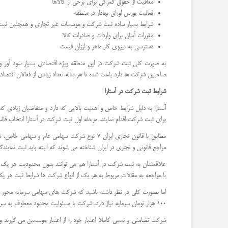
معافیت از حقوق گمرکی برای برخی از کالاها
فعالیت بورس اوراق بهادار در منطقه
شرایط بسیار ساده ثبت شرکت و موسسات غیر تجاری و همچنین ثبت 
مقررات آسان برای واردات و صادرات کالا
دسترسی به نیروی کار ماهر و ارزان قیمت
به صورت کلی ثبت شرکت در این منطقه ویژه اقتصادی بسیار سود آور و ب
صاحبین شرکت ها دارد باعث شده تا هر ساله تعداد زیادی از فعالان اقتصاد
شرایط ثبت شرکت در آستارا
آستارا به دلیل شرایط خاص و اهمیت بالایی که دارد و متقاضیان زیادی که
برای ثبت شرکت اقدام نمایند. مرحله اول ثبت شرکت در آستارا انتخاب ق
مطابق با قانون تجاری ایران 7 نوع شرکت سه
مراجع قانونی و تجاری در ایران شناخته می شوند که البته باید ثبت نمایندگی 
علاقمندان به ثبت شرکت در آستارا هم می توانند بدون محدودیت هر یک از
با مراجعه به مقالات مربوط به هر یک از انواع شرکت ها شرایط ثبت هر یک
100 هزار تومان سرمایه نیاز دارد. شرکت با مسئولیت محدود معطوف به سرمایه و تا حدودی شخصیت شرکا است و نیاز به 100 هزار تومان سرمایه اعلامی و 2 نفر شریک دارد.
شرکت تضامنی و نسبی کاملا اعتبار خود را از اعتبار موسسین می گیرند 