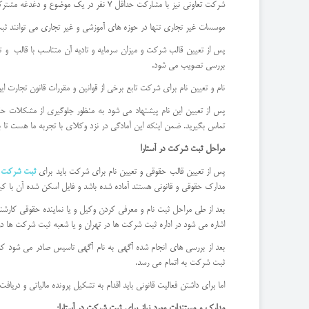
شرکت تعاونی نیز با مشارکت حداقل 7 نفر در یک موضوع و دغدغه مشترک شکل می گیرند.
موسسات غیر تجاری تنها در حوزه های آموزشی و غیر تجاری می توانند ث
بررسی تصویب می شود.
نام و تعیین نام برای شرکت تابع برخی از قوانین و مقررات قانون تجارت ای
پس از تعیین این نام پیشنهاد می شود به منظور جلوگیری از مشکلات حقو
تماس بگیرید. ضمن اینکه این آمادگی در نزد وکلای با تجربه ما هست تا با 
مراحل ثبت شرکت در آستارا
پس از تعیین قالب حقوقی و تعیین نام برای شرکت باید برای
ثبت شرکت
د
مدارک حقوقی و قانونی هستند آماده شده باشد و فایل اسکن شده آن با کی
بعد از طی مراحل ثبت نام و معرفی کردن وکیل و یا نماینده حقوقی کارش
اشاره می شود در اداره ثبت شرکت ها در تهران و یا شعبه ثبت شرکت ها د
بعد از بررسی های انجام شده آگهی به نام آگهی تاسیس صادر می شود که 
ثبت شرکت به اتمام می رسد.
اما برای داشتن فعالیت قانونی باید اقدام به تشکیل پرونده مالیاتی و دریاف
مدارک و مستندات مورد نیاز برای ثبت شرکت در آستارا: