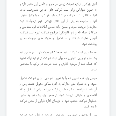
اتاق بازرگانی ترکیه شعبات زیادی در خارج و داخل این کشور دارد و
به عنوان متولیانی برای ثبت شرکت های خارجی مشروعیت دارند.
افراد متقاضی ثبت شرکت در ترکیه باید خودشان و یا وکیل قانونی
آنها با مراجعه به یکی از این دفاتر بازرگانی فرم درخواست ثبت
تجارت را دریافت نماید و ضمن ارائه تمامی اطلاعات فرد متقاضی و
شرکا از جمله نام و نام خانوادگی؛ موضوع شرکت، لزوم ثبت شرکت،
آدرس فعالیت شرکت و ... تکمیل و هزینه های مربوطه به لیر
پرداخت شود.
حدودا برای ثبت شرکت باید 1.1000 لیر هزینه شود . در ضمن باید
یک طرح توجیهی تجاری هم برای ثبت شرکت در ترکیه ارائه نمایید
که هدف شما از سرمایه گذاری و ثبت شرکت در ترکیه را مشخص
نماید.
سپس باید فرم تعیین نام را با تعیین نام هایی برای شرکت تکمیل
نموده و به همراه سایر مدارک به اداره مذکور تحویل دهند. پس از
آن باید با مراجعه به اداره دارایی ترکیه پرونده دارایی تشکیل و کد
اقتصادی و مالیاتی دریافت شود. در ضمن باید یک نفر به عنوان
حسابدار شرکت انتخاب شود تا بازرسان اداره دارایی از محل شرکت
بازدید کنند.
پس از بازدید و تایید محل شرکت ، شرکت در اداره ثبت شرکت