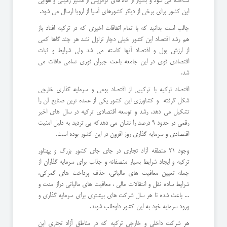
شناخته می شود و بسیار از کالاهای ترانزیتی از مسیر زمینی و هوایی
این کشور برای برخی از دیگر کشورهای آسیا از اروپا ارسال می شود.
جالب است بدانید که با تمام اتفاقات اخیری که در ترکیه افتاد باز
هم رشد اقتصاد این کشور خیلی دچار تزلزل نشد هر چند گاها کمی
از ارزش پول و اقتصاد آنها کاسته می شد ولی شرایط و ثبات
اقتصادی قوی در این جامعه باعث جبران فوری تمامی مافات می
شد.
اقتصاد ترکیه با ترکیبی از اقتصاد بومی و سرمایه گذاری خارجی
شکل گرفته و کشاورزی این کشور یکی از عمده ترین صنایع آن را
تشکیل می دهد. رشد و توسعه اقتصادی ترکیه در سال های اخیر
رقمی در حدود 9 درصد را نشان می دهدکه بی تردید به دلیل امنیت
اقتصادی و سرمایه گذاری روز افزون در این کشور بوده است.
وجود 21 منطقه آزاد تجاری در جای جای کشور بزرگ و پهناور
ترکیه و ایجاد شرایط بسیار منصفانه و جذاب برای سرمایه گذاران از
جمله تعیین معافیت های مالیاتی، حذف پرداخت های گمرکی،
شرایط ساده نقل و انتقالات مالی ، معافیت های مالیاتی دراز مدت و
... باعث شده تا هر سال شرکت های بیشتری برای سرمایه گذاری و
ورود سرمایه خود به این کشور داوطلب شوند.
هر شرکت داخلی و خارجی ترکیه که در مناطق آزاد تجاری این