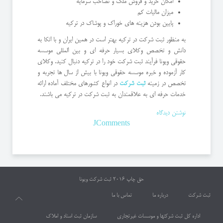
امکان خرید و فروش ملک و تصاحب سرمایه
میزان مالیات کم
پایین بودن هزینه های خوراک و پوشاک در ترکیه
به منظور ثبت شرکت در ترکیه بهتر است در همین ایران و با اتکا به
دانش و تخصص وکلای بسیار حرفه ای و بین المللی موسسه
حقوقی ویونا فرآیند ثبت شرکت خود را در ترکیه دنبال کنید. وکلای
کار آزموده و خبره موسسه حقوقی ویونا با بیش از سال ها تجربه و
تخصص در زمینه
ثبت شرکت
در انواع کشورهای مختلف آماده ارائه
خدمات حرفه ای به علاقمندان به ثبت شرکت در ترکیه می باشند.
نوشتن دیدگاه
JComments
حق چاپ 2016
ثبت شرکت ویونا
ثبت شرکت
درباره ما
تماس با ما
اداره کل ثبت شرکتها و موسسات غیرتجاری
سازمان ثبت اسناد و املاک