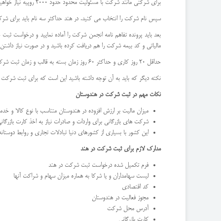
برای شرکتی مانند شرکت با مسئولیت محدود حدود 2000 روپیه نیاز خواهید داشت.
سپس نام شرکت را انتخاب می کنید. در هند حداکثر سه نام باید برای شرک
بعد باید پرونده تفاهم نامه انجمن شرکت را آماده نمایید و درخواست ثبت ش
مالیاتی و کد بیمه شرکت را هم دریافت کرده باشید و در صورت نیاز داشتن 
حداقل 20 روز کاری و حداکثر 60 روز زمان بسته به قالب و زمان ثبت شرکت فرآیند ثبت شرکت در هند به طول خواهد انجامید.
نکته دیگر که باید به آن توجه داشته باشید این است که برای ثبت شرکت د
نکات مهم در ثبت شرکت در هندوستان
میزان مالیت بر ارزش افزوده در هندوستان متناسب با نوع کالا و خدمات شرکت ها تعیی
شرکت های بازرگانی برای واردات و صادرات نیاز به اخذ کارت بازرگانی 
این کشور با بسیاری از کشورهای دنیا تبادلات تجاری و روابط دوستانه
مدارک لازم برای ثبت شرکت در هند
فرم تکمیل شده درخواست ثبت شرکت در هند
لیست سهامداران و یا شرکا به هماره میزان سهام و شراکت آنها
کد اقتصادی
مجوز فعالیت در هندوستان
آدرس محل شرکت
کارت بازرگانی