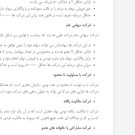
دارای حداقل 2 و حداکثر 50 شریک می باشند.
حق فروش سهام به مردم را در قالب دعوتنامه و یا واگذاری سهام ندار
حداقل سرمایه تعریف شده در قانون هند برای این شرکت ها 100000 روپیه است و ممکن است هر بار نیز تغییر بکند. در خصوص میزان حداکثر سرمایه صحبتی در قانون نشده است.
شرکت سهامی عام
شرکت سهامی عام شرکت هایی هستند که متناسب با قوانین زیر شکل بگیر
در این شرکت ها سهامداران می توانند سهام خود را بدون توافق به غیر 
دارای حداقل 7 عضو هستند و محدودیتی در تعداد سهامدار بیشتر تا هر اندازه ندارند
برای واگذاری سهام باید پذیره نویسی و یا فروش سهام انجام شود و 
میزان مبلغ سرمایه این شرکت ها حداقل 500000 روپیه است و حداکثر آن تعریف نشده و ممکن است زمان به زمان متفاوت باشد
شرکت با مسئولیت نا محدود
شرکت با مسئولیت نا محدود در هند نوعی سازمان تجاری است که همانگون
شرکت ها دارایی های شرکا می تواند به عنوان بدهی های شرکت مورد استفاده قرار بگیر
شرکت مالکیت یگانه
شرکت با مالکیت یگانه نوعی نهاد تجاری است که در آن یک فرد تمام ساز
کسب و کار و جداگانه ای تحت هیچ قانونی که مربوط به مالکیت فردی باشد
شرکت مشارکتی با خانواده های هندو