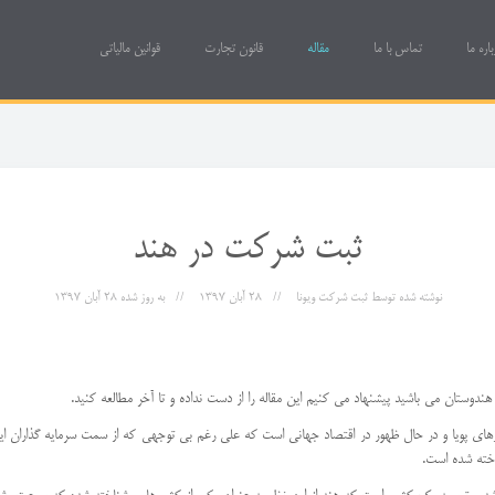
باره ما
تماس با ما
مقاله
قانون تجارت
قوانین مالیاتی
ثبت شرکت در هند
نوشته شده توسط
ثبت شرکت ویونا
28 آبان 1397
به روز شده
28 آبان 1397
ندوستان می باشید پیشنهاد می کنیم این مقاله را از دست نداده و تا آخر مطالعه کنید.
ای پویا و در حال ظهور در اقتصاد جهانی است که علی رغم بی توجهی که از سمت سرمایه گذاران ایر
اخته شده است.