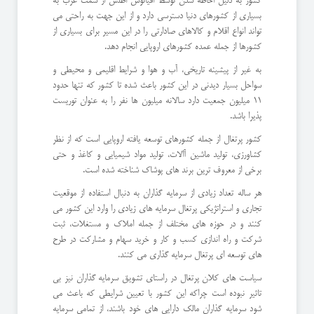
کشور به دلیل احاطه شدن توسط اقیانوس اطلس از سمت غرب به
بسیاری از کشورهای دنیا دسترسی دارد و از این جهت به راحتی می
تواند انواع اقلام و کالاهای صادارتی را در این مسیر برای بسیاری از
کشورها از جمله عمده کشورهای اروپایی انجام دهد.
به غیر از پیشینه تاریخی، آب و هوا و شرایط اقلیمی و محیطی و
سواحل بسیار دیدنی در این کشور باعث شده تا کشور که تنها حدود
11 میلیون جمعیت دارد سالانه میلیون ها نفر را به عنوان توریست
پذیرا باشد.
کشور پرتغال از جمله کشورهای توسعه یافته اروپایی است که از نظر
کشاورزی، تولید ماشین آالات، تولید مواد شیمیایی و کاغذ و حتی
برخی از معروف ترین برند های پوشاک شناخته شده است.
هر ساله تعداد زیادی از سرمایه گذاران به دنبال استفاده از موقعیت
تجاری و استراتژیکی پرتغال سرمایه های زیادی را وارد این کشور می
کنند و در حوزه های مختلف از جمله املاک و مستغلات، ثبت
شرکت و راه اندازی کسب و کار و خرید سهام و مشارکت در طرح
های توسعه ای پرتغال سرمایه گذاری می کنند.
سیاست های کلان پرتغال در راستای تشویق سرمایه گذاران نیز بی
تاثیر نبوده است چراکه این کشور با تعیین شرایطی که باعث می
شود سرمایه گذاران مالک دارایی های خود باشند، از تمامی سرمایه