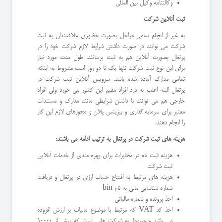
وکالتنامه وکیل بین المللی
ثبت آنلاین شرکت
به غیر از انجام تمامی مراحل بصورت حضوری علاقمندان به ثبت
شرکت می توانند در صورت داشتن شرایط لازم شرکت خود را در
پرتغال بصورت آنلاین هم به ثبت برسانند. طول مدت مورد نیاز
برای این نوع ثبت شرکت تنها یک تا دو روز است مشروط به اینکه
تمامی مدارک آماده شده باشد. سرویس آنلاین ثبت شرکت در
پرتغال البته اغلب به درد افراد مقیم این کشور می خورد ولی افراد
خارجی هم می توانند با داشتن شرایطی مانند مدارک و مستندات
معتبر برای سرمایه گذاری و بیزینس پلان و مجوزهای لازم این کار
را انجام دهند.
هزینه های ثبت شرکت در پرتغال به ترتیب ادامه می باشند:
هزینه ثبت نام در مخابرات برای بهره مندی از خدمات آنلاین
ثبت شرکت
هزینه های مرتبط به افتتاح حساب ارزی در پرتغال و دریافت
شماره شناسایی مالی به نام bin
اخذ پرونده و شماره مالیاتی
اخذ کد VAT که مرتبط با موضوع مالیات بر ارزش افزوده
می باشد و مربوط به شرکت هایی است که بیش از 10000