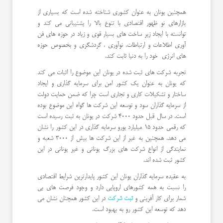
همچنین یونان به عنوان کشوری شناخته شده است که بسیاری از
بازارهای نو ظهور اقتصادی با تنوع بالا را پشتیبانی می کند و
توانسته با ایجاد زیر ساخت های بسیار قوی و زیاد در حوزه های فن
آوری اطلاعات و ارتباطات، نوآوری ، گردشگری و بخصوص حوزه
های انرژی خود را به دنیا ثابت کند.
تجربه شرکت های ثبت شده در یونان این موضوع را اثبات می کند
که یونان به عنوان یک کشور امن برای سرمایه گذاری و ایجاد
ساختار و تشکیلات کاری و تجاری است چرا که ضمن حمایت دولت
از سرمایه گذاران سود و توسعه این شرکت ها گواه این موضوع بوده
است. در سال قبل حدود 4000 شرکت در یونان به ثبت رسیده است
که رقمی حدود 15 میلیارد یورو سرمایه گذاری در این کشور را نشان
می دهد. همچنین به غیر از این شرکت ها بیش از 3000 شعبه و
نمایندگی از انواع شرکت های بزرگ یونانی و غیر یونانی در این
کشور ثبت شده اند.
به عقیده سرمایه گذاران یونان این کشور پایدارترین شرایط اقتصادی
را نسبت به همه کشورهای اروپایی دارد و وجود فرصت های بی
شمار برای کار آفرینی و
ثبت شرکت
در این کشور همچنان نشان می
دهد که توسعه این کشور رو به بهبود است.