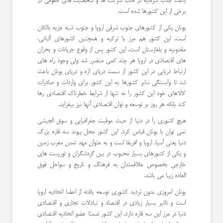
باعث جذب سرمایه در قالب شرکت ها و شخصیت های حقوقی در
برخی از این کشورها شده است.
یونان یکی از کشورهای جنوب شرقی اروپا و جنوب شبه جزیه بالکان
است. این کشور هم مرز با ترکیه و همچنین کشورهای آلبانی،
مقدونیه و بلغازستان است. این کشور پس از وقوع جریانات و بحران
های اقتصادی در اروپا هر چند کمی متضرر شد ولی وجود راه های
ارتباط دریایی در این کشور از سمت دریای اژه و دریای یونان باعث
شد تا وابستگی سایر کشورها به این کشور برای واردات و صادرات
کالاهای خود این کشور را نه تنها از شرایط خطرناک اقتصادی رها
کند بلکه هر روز بر توسعه و توان اقتصادی آنها نیز بیفزاید.
هیچ کشوری را در دنیا از حیث موقیت جغرافیایی و سوق الجیشی
نمی توان با یونان قیاس کرد. این کشور محل پیوند سه قاره بزرگ
دنیا یعنی آسیا، اروپا و افریقا است و به عنوان مهد تمدن مغرب زمین
و یکی از کشورهای بسیار محبوب در بین گردشگران و توریست های
خارجی بخصوص علاقمندان به فرهنگ و تاریخ و سواحل فوق
العاده زیبا می باشد.
یونان امروزی بدون تردید کشوری توسعه یافته از اعضا اتحادیه اروپا
است و تاثیر بسیار زیادی در اقتصاد و تبادلات تجاری و اقتصادی
دنیا در مرز این سه قاره دارد. این کشور ضمنا عضو اتحادیه اقتصادی