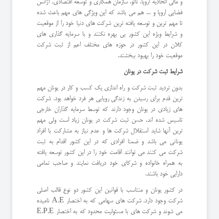
و مالی اتحادیه اروپا، ناتو، سازمان همکاری و توسعه اقتصادی، آژانس
فضایی اروپا و ... هم می باشد که این ویژگی های مهم باعث شده
تا مهم ترین و توسعه یافته ترین شرکت های دنیا خود را از موقعیت
و شرایط ویژه این کشور بی بهره نکنند و با سرمایه گذاری های
کلان در این کشور در حوزه های مختلف اعم از ثبت شرکت
موقعیت خود را بهبود ببخشند.
شرایط ثبت شرکت در یونان
بدون تردید ثبت شرکت و راه اندازی یک کسب و کار در یونان مهم
ترین قدم برای رسیدن به زندگی رویایی هر فرد خواهد بود. شرکت
های زیادی در یونان وجود دارند که توسط سرمایه گذاران خارجی
تاسیس شده اند. حسن ثبت شرکت در یونان زیاد است ولی مهم
ترین آنها شاید استقلال شرکت ها و عدم نیاز به مشارکت با افراد
یونانی می باشد و ضمنا افرادی که در این کشور اقدام به ثبت
شرکت می کنند می توانند اقامت خود را در این کشور توسعه یافته
به همراه خانواده و شرکای خود دریافت نمایند و صاحب تمامی
دارایی خود باشند.
در کشور یونان و متناسب با قوانین این کشور دو نوع قالب اصلی
شرکت وجود دارد. شرکت های سهامی که به اختصار A.E نامیده
می شوند و شرکت های با مسئولیت محدود که به اختصار E.P.E