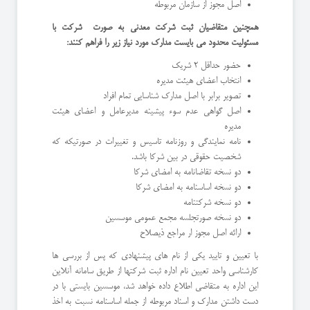
اصل مجوز از سازمان مربوطه
همچنین متقاضیان ثبت شرکت معدنی به صورت شرکت با
مسئولیت محدود می بایست مدارک مورد نیاز زیر را فراهم کنند:
حضور حداقل 2 شریک
انتخاب اعضای هیئت مدیره
تصویر برابر با اصل مدارک شناسایی تمام افراد
اصل گواهی عدم سوء پیشینه مدیرعامل و اعضای هیئت
مدیره
نامه نمایندگی و روزنامه تاسیس و تغییرات در صورتیکه که
شخصیت حقوقی در بین شرکا باشد.
دو نسخه تقاضانامه به امضای شرکا
دو نسخه اساسنامه به امضای شرکا
دو نسخه شرکتنامه
دو نسخه صورتجلسه مجمع عمومی موسسین
ارائه اصل مجوز ار مراجع ذیصلاح
با تعیین و تایید یکی از نام های پیشنهادی که پس از بررسی ها
کارشناسی واحد تعیین نام اداره ثبت شرکتها از طریق سامانه آنلاین
این اداره به متقاضی اطلاع داده خواهد شد، موسسین بایستی با در
دست داشتن مدارک و اسناد مربوطه از جمله اساسنامه نسبت به اخذ