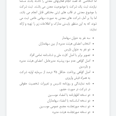
اما اشخاصی که قصد انجام فعالیتهای معدنی را داشته باشند مسلماً
نیازمند ثبت یک شرکت با موضوعیت معدن می باشند. ثبت شرکت
با موضوع معدنی در قالب های ثبتی مختلفی قابل انجام می باشد.
اما بنا بر آمار، شرکت های معدنی به صورت سهامی خاص ثبت می
شوند که به این منظور بایستی مدارک و اطلاعات زیر را تهیه و ارائه
نمایند:
سه نفر به عنوان سهامدار
انتخاب اعضای هیئت مدیره از بین سهامداران
دو نفر به عنوان بازرس
تصویر برابر با اصل کارت ملی و شناسنامه تمامی افراد
اصل گواهی عدم سوء پیشینه مدیرعامل، اعضای هیئت مدیره
و بازرسین
اصل گواهی پرداخت حداقل 35 درصد از سرمایه اولیه شرکت
به همراه فیش واریزی
نامه نمایندگی و روزنامه تاسیس و تغییرات شخصیت حقوقی
در شرکت در صورت حضور.
دو نسخه اظهارنامه با امضاء موسسین
دو نسخه اساسنامه با امضاء سهامداران
دو نسخه صورتجلسه مجمع عمومی موسسین
دو نسخه صورتجلسه هیئت مدیره