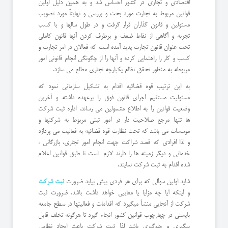
اقتصادی و تجاری در کشور احساس شد و به همین دلیل اولین
قوانین مربوط به تجارت مورد بحث و بررسی و نهایتاً مورد تصویب
مسئولین و قانون گذاران قرار گرفت و در طول سالها و با کسب
تجربه و آگاهی از نقاط ضعف و برطرف کردن آنها قانون کاملی
تحت عنوان قانون تجارت پدید آمده است که فعالان در امر تجارت و
کسب و کار را راهنمایی کرده و آنها را از چگونگی انجام قانونی امور
مربوطه به منظور تحقق نظام یکپارچه تجاری مطلع می سازد.
به این ترتیب قوه قضائیه اقدام به تشکیل سازمانی نمود که
مسئولیت مستقیم اجرای قانون فوق را برعهده داشته و آخرین
وضعیت قوانین را به اطلاع مشمولین می رساند. اداره ثبت شرکت
ها تنها مرجع صلاحیت دار در امور ثبتی مربوط به شرکتها و
موسسات می باشد که تحت نظارت قوه قضائیه به فعالیت می پردازد
و لذا افرادی که قصد شراکت جهت انجام امور تجاری، بازرگانی ،
خدماتی و دیگر زمینه ها را دارند لازم است تا طبق قوانین اعلام
شده اقدام به ثبت شرکت نمایند.
شاید اولین سوالی که برای هر فردی پیش بیاید ضرورت
ثبت شرکت
و اینکه آیا چه مزایا یا معایبی خواهد داشت باشد. ضرورت ثبت
شرکت از آنجایی منشأ میگیرد که اقدامات و فعالیتها در سطح جامعه
بایستی در چهارچوب قوانین کشور انجام گیرد تا هرگونه تخلف قابل
پیگیری و جلوگیری باشد لذا ثبت شرکت باعث ایجاد نظامی