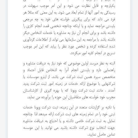
یکپارچه و قابل نظارت می شود و این امر موجب سهولت در
رسیدگی به امور آنها از تمام ابعاد می شود. به این معنی که مثلا هر
فرد می داند که برای پیگیری خواسته های خود به چه مرجعی
بایستی مراجعه نماید و یا اینکه چنانچه شخصی قصد انجام کاری را
داشته باشد و برای انجام آن نیاز به مشاوره یا خدمات اشخاص دیگر
داشته باشد با مراجعه به این سازمانها می تواند از اطلاعات گردآوری
شده استفاده کرده و شخص مورد نظر را بیابد که این امر موجب
تسریع در انجام کلیه امور میگردد.
البته به نظر میرسد اولین موضوعی که خود نیاز به دریافت مشاوره و
راهنمایی دارد و بایستی انجام آنرا به اشخاص قابل اعتماد و
متخصص سپرد همین ثبت شرکت می باشد. از اینرو موسسات یا
شرکتهایی با موضوع ارائه خدمات در زمینه امور ثبت شرکت پدید
آمدند ، مانند ثبت شرکت ویونا که با بهره گیری از کارشناسنان
مجرب خود خواسته های متقاضیان این حوزه را برآورده می نماید.
با تکیه بر گزارشات متعدد در این زمینه، ثبت شرکت ویونا خدمات
ثبتی خود را در تمام زمینه های ثبت شرکت ارائه میدهد لذا چنانچه
تمایل به ثبت شرکت خاصی داشته و یا احتیاج به دریافت مشاوره
جهت انتخاب نوع شرکت داشته باشید می توانید با این موسسه
تماس حاصل نمایید.