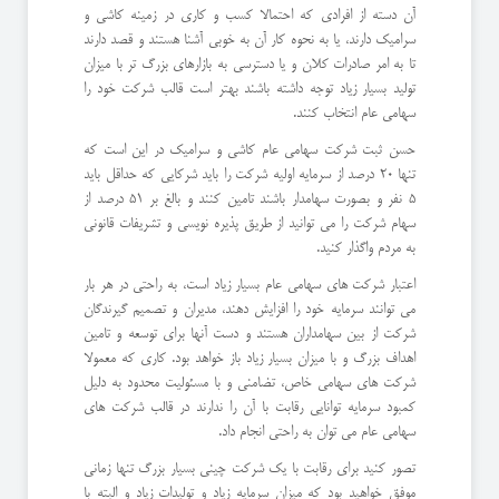
آن دسته از افرادی که احتمالا کسب و کاری در زمینه کاشی و
سرامیک دارند، یا به نحوه کار آن به خوبی آشنا هستند و قصد دارند
تا به امر صادرات کلان و یا دسترسی به بازارهای بزرگ تر با میزان
تولید بسیار زیاد توجه داشته باشند بهتر است قالب شرکت خود را
سهامی عام انتخاب کنند.
حسن ثبت شرکت سهامی عام کاشی و سرامیک در این است که
تنها 20 درصد از سرمایه اولیه شرکت را باید شرکایی که حداقل باید
5 نفر و بصورت سهامدار باشند تامین کنند و بالغ بر 51 درصد از
سهام شرکت را می توانید از طریق پذیره نویسی و تشریفات قانونی
به مردم واگذار کنید.
اعتبار شرکت های سهامی عام بسیار زیاد است، به راحتی در هر بار
می توانند سرمایه خود را افزایش دهند، مدیران و تصمیم گیرندگان
شرکت از بین سهامداران هستند و دست آنها برای توسعه و تامین
اهداف بزرگ و با میزان بسیار زیاد باز خواهد بود. کاری که معمولا
شرکت های سهامی خاص، تضامنی و با مسئولیت محدود به دلیل
کمبود سرمایه توانایی رقابت با آن را ندارند در قالب شرکت های
سهامی عام می توان به راحتی انجام داد.
تصور کنید برای رقابت با یک شرکت چینی بسیار بزرگ تنها زمانی
موفق خواهید بود که میزان سرمایه زیاد و تولیدات زیاد و البته با