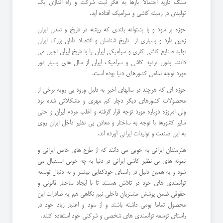
سنگ دارید احتمالا بارها به فکر ثبت شرکت و راه اندازی یک
تولیدی در زمینه کاشی و سرامیک افتاده اید.
حوزه پر سود و با پشتوانه بلندی که ریشه در تاریخ و تمدن ایران
زمین دارد و بسیاری از تاریخ شناسان و اقتصاد دانان بزرگ ایران
تولید صنایع کاشی کاری و سرامیکی ایران را با تاریخ ایران اجین می
دانند. بدون تردید کاشی و سرامیک ایران از سال های بسیار دور
مورد توجه تمامی کشورهای دنیا بوده است.
حوزه ای که هرچند در سالهای اخیر به دلیل ورود بی رویه برخی از
محصولات کشورهای دیگر دچار کم مهری و مشکلاتی شده بود
ولی امروزه دوباره مورد توجه قرار گرفته و اغلب مردم ایران و حتی
سایر کشورها با توجه به ساختار و معادن بی نظیر داخل ایران روی
به این صنعت و تولیدات ایرانی آورده اند.
هنرمندان ایرانی به خوبی می دانند که از طرح های خاص ایرانی و
نمونه های بی نظیر کاشی ایرانی در دنیا به چه خوبی استقبال می
شود و به همین دلیل در راستای خودکفایی بیشتر و به دنبال توسعه
توانمندی های خود در تلاش هستند تا با ایجاد ساختار قانونی و
حقوقی ضمن پوشش مشتریان داخلی نیم نگاهی هم به صادرات این
محصول تماما بومی داشته باشند و از سود و اعتبار زیاد خود در
راستای توسعه توانمندی های شخصی و شرکتی خود استفاده کنند.