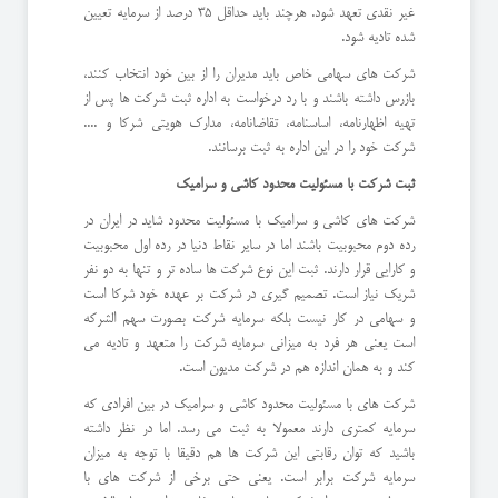
غیر نقدی تعهد شود. هرچند باید حداقل 35 درصد از سرمایه تعیین
شده تادیه شود.
شرکت های سهامی خاص باید مدیران را از بین خود انتخاب کنند،
بازرس داشته باشند و با رد درخواست به اداره ثبت شرکت ها پس از
تهیه اظهارنامه، اساسنامه، تقاضانامه، مدارک هویتی شرکا و ....
شرکت خود را در این اداره به ثبت برسانند.
ثبت شرکت با مسئولیت محدود کاشی و سرامیک
شرکت های کاشی و سرامیک با مسئولیت محدود شاید در ایران در
رده دوم محبوبیت باشند اما در سایر نقاط دنیا در رده اول محبوبیت
و کارایی قرار دارند. ثبت این نوع شرکت ها ساده تر و تنها به دو نفر
شریک نیاز است. تصمیم گیری در شرکت بر عهده خود شرکا است
و سهامی در کار نیست بلکه سرمایه شرکت بصورت سهم الشرکه
است یعنی هر فرد به میزانی سرمایه شرکت را متعهد و تادیه می
کند و به همان اندازه هم در شرکت مدیون است.
شرکت های با مسئولیت محدود کاشی و سرامیک در بین افرادی که
سرمایه کمتری دارند معمولا به ثبت می رسد. اما در نظر داشته
باشید که توان رقابتی این شرکت ها هم دقیقا با توجه به میزان
سرمایه شرکت برابر است. یعنی حتی برخی از شرکت های با