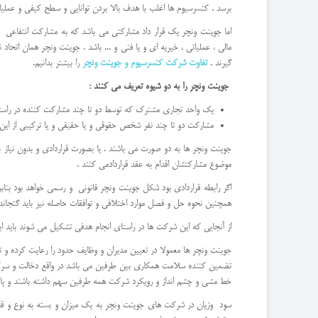
برسد . کنسرسیوم ها اغلب با هدف بالا بردن توانایی و سطح کیفی و عملیا
اما جوینت ونچر یک قرار داد مشارکتی می باشد که به مشارکت انتفاع
مالی ، عملیاتی ، خیریه ای و یا فنی و ... باشد . جوینت ونچر همان ا
گیرند .
تفاوت شرکت کنسرسیوم و جوینت ونچر
را بیشتر بدانیم.
جوینت ونچر را به دو شیوه تعریف می کنند :
یک واحد تجاری مشترک که توسط دو تا چند مشارکت کننده در راس
مشارکت دو تا چند نفر شخص حقوقی و یا حقیقی و یا ترکیبی از این
جوینت ونچر ها به دو صورت می باشند . یا بصورت قراردادی و بدون نیاز 
موضوع مشارکتشان اقدام به عقد قراردادمی کنند .
اگر رابطه قراردادی بود شکل جوینت ونچر قانونی و رسمی خواهد بود بنابر 
همچنین نحوه حل و فصل موارد اختلافی و توافقات حاصله نیز باید گنجاند
از آنجایی که این شرکت ها در راستای انجام هدفی تشکیل می شوند باید ا
جوینت ونچر ها معمولا در تعیین مدیران و وظایف حدود را رعایت کرده 
تضمین کننده سلامت همکاری بین طرفین می باشد در واقع دخالت و سرکشی ب
خط مشی و چشم انداز و رویکرد شرکت همه طرفین سهم داشته باشند و پای 
سود وزیان در شرکت های جوینت ونچر به یک میزان و بسته به نوع و قالب