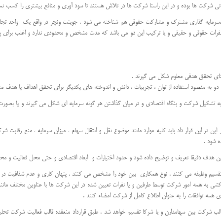
تی شرکت ها بوده و در این راستا شرکت ها در تلاش هستند تا سود آوری و منافع بیشتری را کسب نمای
ی ،سرمایه گذاری مشترک و مشارکت حقوقی هم شناخته می شود . جوینت ونچر در واقع یک واحد تجا
تحاد نفرات حقوقی و حقیقی و یا ترکیب این دو می باشد که مدت مشخص و محدودی ندارد و اغلب برا
تای تحقق هدفی معلوم شکل می گیرند .
 دو به مقصود استفاده از توان ، تجربیات ، دانش و اندوخته های یکدیگر برای تحقق اهداف یا هدف
به تشکیل شرکت و بنگاه اقتصادی و در میان گذاشتن هر گونه سرمایه ای شکل می گیرند و یا بصورت 
این در این قرار داد باید کلیه موارد مانند موضوع نقل و انتقال سهام ، میزان سرمایه ، منع رقابت 
ه شود .
ین هدف دقیقا تعریف و توضیح داده شود و حدود اختیارات و ابعاد اقتصادی و حتی محل فعالیت و محد
و تقسیم وظیفه می کنند . نوع همکاری بین خود را مشخص می کنند . پنهان کاری و عدم شفافیت در 
ه همه امور شرکت توسط طرفین و یا نفرات تعیین شده در این شرکت ها با عناوین مختلف مانند بازر
همه توافقات را به عنوان اطلاع کامل از شرکت امضاء کنند .
 شرکت بین سهامدارن و یا شرکا تقسیم خواهد شد . طبق قرارداد منعقده قالب فعالیت شرکت تحلیل