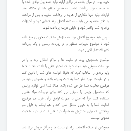
خرید برند در میان باشد. در توافق اولیه نباید همه پول توافق شده را
به صاحب برند پرداخت نمایید. به همین منظور باید در هنگام عقد
قرارداد اولیه تنها مقداری از هزینه را پرداخت نمایید و پس از مراجعه
به دفتر خانه رسمی باید صلحنامه انتقال برند تنظیم شود و امتیازات
برند به شما واگذار شود و مابقی هزینه پرداخت شود.
سپس باید موضوع انتقال برند به سازمان مالکیت معنوی ارجاع داده
شود تا موضوع تغییرات منظور و در روزنامه رسمی و یک روزنامه
کثیر الانتشار آگهی شود.
موضوع جستجوی برند در سایت ها و مراکز انتقال برند و یا در
موسسات حقوقی باید انجام شود که اعتبار کافی را داشته باشند. شما
باید برندی را انتخاب کنید که دقیقا خواسته های شما را تامین کند
و در طبقات مورد نظر شما به ثبت رسیده باشد و همچنین باید در
موضوع فعالیت شما طراحی شده باشد. مثلا شما نمی توانید برندی
که محصول چرمی را معرفی می کند برای تولیدات مواد غذایی
استفاده کنید چرا که حتی در صورت توافق برای خرید هم موضوع
فعالیت شما را به خوبی منتقل نمی کند و هم اینکه به دلیل سو
برداشتی که برای مشتریان به همراه دارد قابل ثبت در اداره مالکیت
معنوی نیست.
همچنین در هنگام انتخاب برند در سایت ها و مراکز فروش برند باید