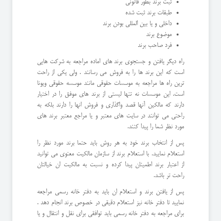
ثبت برند بطور قانونی
طبقات برند ثبت شده
داخلی و یا بین المللی بودن برند
موضوع برند
فرد صاحب برند
راه دیگر یافتن و جستجوی برند های اماده مراجعه به شرکت هایی
است که این برند ها را به فروش می رسانند . ولی یکی از راحت
ترین راه ها مراجعه به موسسات حقوقی مانند موسسه حقوقی ویونا
است. این موسسات نه تنها لیستی از برند های موفق را در اختیار
دارند که مالکین آنها قصد واگذاری و فروش انها را دارند بلکه به
راحتی می توانند در سایت های معتبر و یا مراجع معتبر برند های
مورد نظر شما را پیدا کنند.
پس از انتخاب برند خود به هر روش باید حتما برند مورد نظر را
استعلام نمایید. با استعلام برند از سازمان مالکیت معنوی می توانید
از اعتبار برند اطمینان پیدا کرده و نسبت به مالکیت ان خیالتان
راحت تر باشد.
پس از یافتن برند و استعلام ان باید به دفتر خانه رسمی مراجعه
نمایید تا دفتر خانه نیز استعلام دقیقی در خصوص برند انجام دهد .
برای مراجعه به دفتر خانه رسمی باید توافقی برای نقل و انتقال و یا