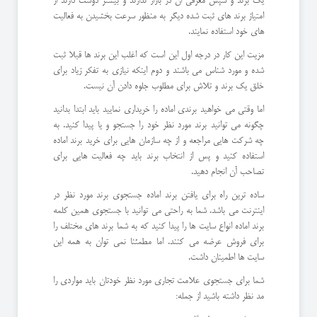
یک برند و سپس معرفی ان در بازار ندارند و بیشتر دوست دارند از
امتیاز برند های ثبت شده دیگر به منظور سرعت بخشیدن به فعالیت
های خود استفاده نمایند.
مزیت این کار در درجه اول این است که اغلب این برند ها قبلا ثبت
شده و مورد شناس می باشند و دوم اینکه نیازی به تفکر زیاد برای
خلق یک برند و تلاش برای مطلوب جلوه دادن آن نیست.
اما وقتی می خواهید برندی اماده را خریداری نمایید باید ابتدا بدانید
چگونه می توانید برند مورد نظر خود را جستجو و یا پیدا کنید. به
چه شرکت هایی مراجعه و از چه سازمان هایی برای خرید برند اماده
استفاده کنید و پس از انتخاب برند باید چه فعالیت هایی برای
تصاحب آن انجام دهید.
ساده ترین راه برای یافتن برند اماده جستجوی برند مورد نظر در
اینترنت می باشد. شما به راحتی می توانید با جستجوی همین کلمه
برند اماده انواع سایت ها را پیدا کنید که به شما برند های مختلف را
برای فروش عرضه می کنند. اما مطمئنا نمی توان به همه این
سایت ها اطمینان داشت.
شما برای جستجوی علامت تجاری مورد نظر خودتان باید مواردی را
مد نظر داشته باشید از جمله: