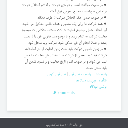
● در صورت موافقت اعضا و شرکای شرکت و اعلام انحلال شرکت
بر اساس صورتجلسه مجمع عمومی فوق العاده
● در صورت صدور حکم انحلال شرکت از طرف دادگاه.
● همه شرکت ها برای یک منظور و هدف خاص تشکیل می شوند.
این اهداف همان موضوع فعالیت شرکت هستند. هنگامی که موضوع
فعالیت شرکت به اتمام برسد و یا موضوعیت قانونی خود را از دست
بدهد و عملا انجام آن غیر ممکن شود، شرکت باید منحل شود.
● در زمان تاسیس شرکت باید مدت زمان فعالیت آن در اساسنامه
شرکت قید شود. بعضی از شرکت ها با مدت زمان فعالیت مشخص
ثبت می شوند و در صورت اتمام تاریخ فعالیت و و تمدید نشدن آن
باید منحل شوند.
پاسخ دادن
|
پاسخ به نقل قول
|
نقل قول کردن
بازآوری فهرست دیدگاه‌ها
نوشتن دیدگاه
JComments
حق چاپ 2016
ثبت شرکت ویونا