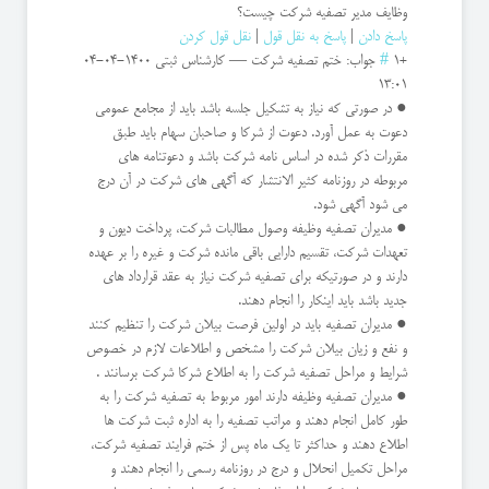
وظایف مدیر تصفیه شرکت چیست؟
پاسخ دادن
|
پاسخ به نقل قول
|
نقل قول کردن
+1
#
جواب: ختم تصفیه شرکت
—
کارشناس ثبتی
1400-04-04
13:01
● در صورتی که نیاز به تشکیل جلسه باشد باید از مجامع عمومی
دعوت به عمل آورد. دعوت از شرکا و صاحبان سهام باید طبق
مقررات ذکر شده در اساس نامه شرکت باشد و دعوتنامه های
مربوطه در روزنامه کثیر الانتشار که آگهی های شرکت در آن درج
می شود آگهی شود.
● مدیران تصفیه وظیفه وصول مطالبات شرکت، پرداخت دیون و
تعهدات شرکت، تقسیم دارایی باقی مانده شرکت و غیره را بر عهده
دارند و در صورتیکه برای تصفیه شرکت نیاز به عقد قرارداد های
جدید باشد باید اینکار را انجام دهند.
● مدیران تصفیه باید در اولین فرصت بیلان شرکت را تنظیم کنند
و نفع و زیان بیلان شرکت را مشخص و اطلاعات لازم در خصوص
شرایط و مراحل تصفیه شرکت را به اطلاع شرکا شرکت برسانند .
● مدیران تصفیه وظیفه دارند امور مربوط به تصفیه شرکت را به
طور کامل انجام دهند و مراتب تصفیه را به اداره ثبت شرکت ها
اطلاع دهند و حداکثر تا یک ماه پس از ختم فرایند تصفیه شرکت،
مراحل تکمیل انحلال و درج در روزنامه رسمی را انجام دهند و